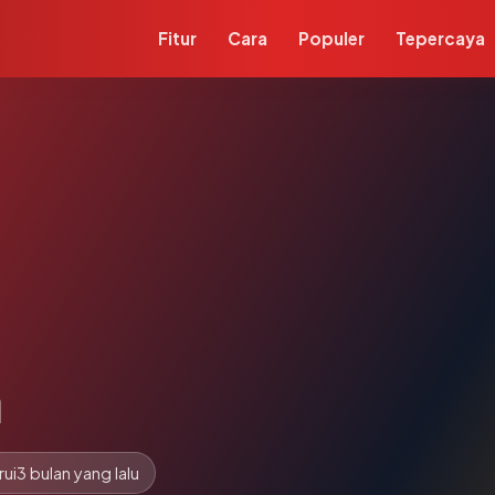
Fitur
Cara
Populer
Tepercaya
m
rui
3 bulan yang lalu