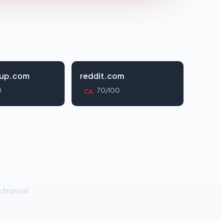
oup.com
reddit.com
0
70/100
CA
 finansial.