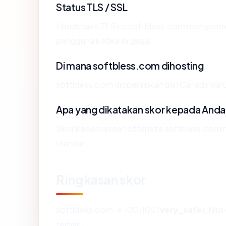
Status TLS / SSL
Handshake TLS ke softbless.com mengemba
pengguna ketika ini gagal.
Di mana softbless.com dihosting
softbless.com dioperasikan dari Canada via Cl
Apa yang dikatakan skor kepada Anda
Skor kepercayaan otomatis softbless.com me
standar.
Ringkasan skor
softbless.com → 100/100 (
very_safe
). Nil
terbaru.