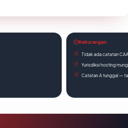
Kekurangan
Tidak ada catatan CA
Yurisdiksi hosting mun
Catatan A tunggal — ta