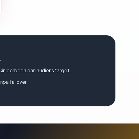
A
gkin berbeda dari audiens target
npa failover