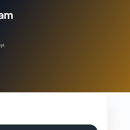
lam
yi.