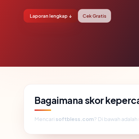
Laporan lengkap ↓
Cek Gratis
Bagaimana skor keperc
Mencari
softbless.com
? Di bawah adalah 