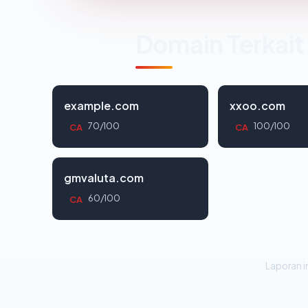
Domain Terkait
example.com
xxoo.com
70/100
100/100
CA
CA
gmvaluta.com
60/100
CA
Laporan in