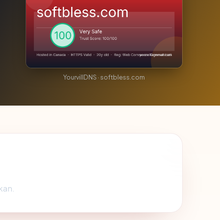
YourvillDNS · softbless.com
kan.