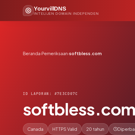
YourvillDNS
INTELIJEN DOMAIN INDEPENDEN
Beranda
›
Pemeriksaan
›
softbless.com
ID LAPORAN: #7E3CD07C
softbless.co
Canada
HTTPS Valid
20 tahun
Diperba