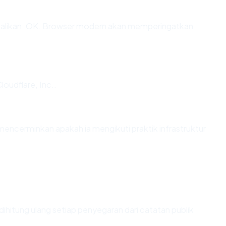
likan: OK. Browser modern akan memperingatkan
oudflare, Inc..
ncerminkan apakah ia mengikuti praktik infrastruktur
ai dihitung ulang setiap penyegaran dari catatan publik