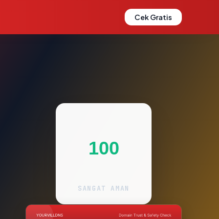
Cek Gratis
100
SANGAT AMAN