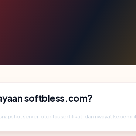
ayaan softbless.com?
snapshot server, otoritas sertifikat, dan riwayat kepemili