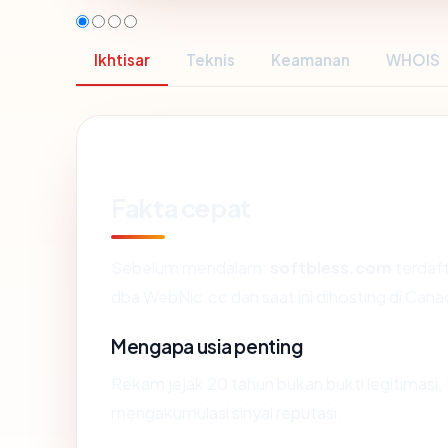
Ikhtisar
Teknis
Keamanan
WHOIS
Fakta cepat
Sebelum mendalam:
softbless.com
terdaf
dba WebNic.cc dan saat ini dihosting di Ca
Mengapa usia penting
Rekam jejak 20 tahun bukan bukti legitimasi, 
mengakumulasi sinyal reputasi.