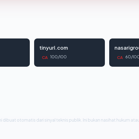
tinyurl.com
nasarigr
100/100
60/10
CA
CA
i dibuat otomatis dari sinyal teknis publik. Ini bukan nasihat hukum atau