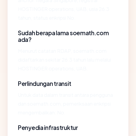
anchor: negara Singapore, registrar
HOSTINGER operations, UAB, usia 26.3
tahun, status enkripsi No.
Sudah berapa lama soemath.com
ada?
Menurut catatan RDAP, soemath.com
didaftarkan sekitar 26.3 tahun lalu melalui
HOSTINGER operations, UAB.
Perlindungan transit
Untuk data dalam transit antara pengguna
dan soemath.com, pemeriksaan enkripsi
mengembalikan: No.
Penyedia infrastruktur