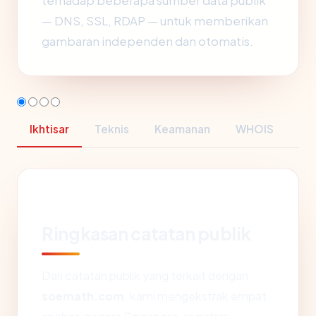
terhadap beberapa sumber data publik
— DNS, SSL, RDAP — untuk memberikan
gambaran independen dan otomatis.
Ikhtisar
Teknis
Keamanan
WHOIS
Ringkasan catatan publik
Dari catatan publik yang terkait dengan
soemath.com
, kami mengekstrak empat