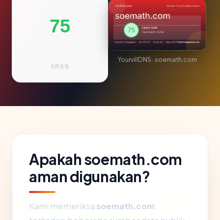
75
YourvillDNS · soemath.com
AMAN
Apakah soemath.com
aman digunakan?
Kami memeriksa
soemath.com