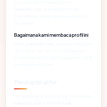
Pencarian GeoIP menempatkan
soemath.com
di jaringan Hostinger
International Limited, secara geografis di
Singapore.
Bagaimana kami membaca profil ini
Untuk
soemath.com
, gambaran gabungan
(26.3 tahun, SSL No, hosting Singapore,
pendaftaran HOSTINGER operations, UAB)
jatuh dalam pita "safe".
Pendapat akhir
Menggabungkan semua sinyal, kami menilai
soemath.com
di
75/100
(
safe
).