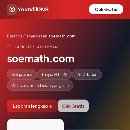
YourvillDNS
Cek Gratis
Beranda
›
Pemeriksaan
›
soemath.com
ID LAPORAN: #60FB9A48
soemath.com
Singapore
Tanpa HTTPS
26.3 tahun
Diperbarui
3 bulan yang lalu
Laporan lengkap ↓
Cek Gratis