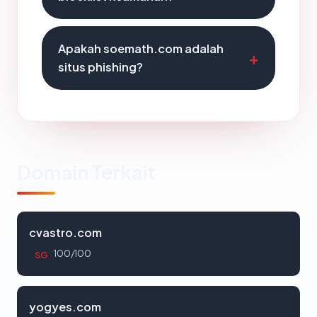
Apakah soemath.com adalah
situs phishing?
Domain Terkait
cvastro.com
100/100
SG
yogyes.com