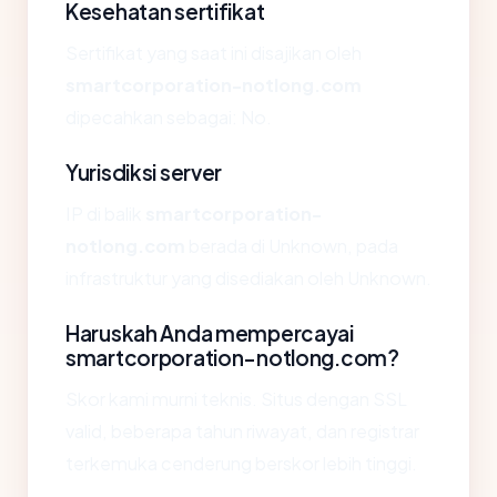
Kesehatan sertifikat
Sertifikat yang saat ini disajikan oleh
smartcorporation-notlong.com
dipecahkan sebagai: No.
Yurisdiksi server
IP di balik
smartcorporation-
notlong.com
berada di Unknown, pada
infrastruktur yang disediakan oleh Unknown.
Haruskah Anda mempercayai
smartcorporation-notlong.com?
Skor kami murni teknis. Situs dengan SSL
valid, beberapa tahun riwayat, dan registrar
terkemuka cenderung berskor lebih tinggi.