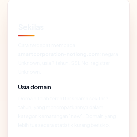
Sekilas
Cara tercepat membaca
smartcorporation-notlong.com
: negara
Unknown, usia ? tahun, SSL No, registrar
Unknown.
Usia domain
Domain telah terdaftar selama sekitar ?
tahun, yang menempatkannya dalam
kategori kematangan "new". Domain yang
lebih tua secara statistik kurang berisiko.