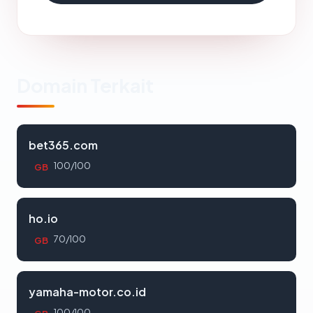
Domain Terkait
bet365.com
100/100
GB
ho.io
70/100
GB
yamaha-motor.co.id
100/100