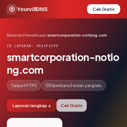
YourvillDNS
Cek Gratis
Beranda
›
Pemeriksaan
›
smartcorporation-notlong.com
ID LAPORAN: #034F2C90
smartcorporation-notlo
ng.com
Tanpa HTTPS
Diperbarui
3 bulan yang lalu
Laporan lengkap ↓
Cek Gratis