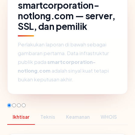
smartcorporation-
notlong.com — server,
SSL, dan pemilik
Perlakukan laporan di bawah sebagai
gambaran pertama. Data infrastruktur
publik pada
smartcorporation-
notlong.com
adalah sinyal kuat tetapi
bukan keputusan akhir.
Ikhtisar
Teknis
Keamanan
WHOIS