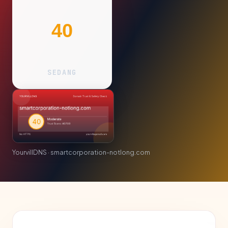
40
SEDANG
YourvillDNS · smartcorporation-notlong.com