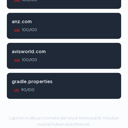
GB
anz.com
100/100
GB
avisworld.com
100/100
GB
gradle.properties
90/100
US
Laporan ini dibuat otomatis dari sinyal teknis publik. Ini bukan
nasihat hukum atau finansial.