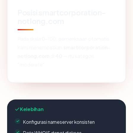
Posisi smartcorporation-
notlong.com
Pada skala 0-100, pemeriksaan otomatis
kami menempatkan
smartcorporation-
notlong.com
di
40
— itu kategori
"moderate".
Kelebihan
Konfigurasi nameserver konsisten
Data WHOIS dapat diakses