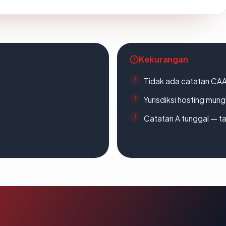
Kekurangan
Tidak ada catatan CA
Yurisdiksi hosting mun
Catatan A tunggal — ta