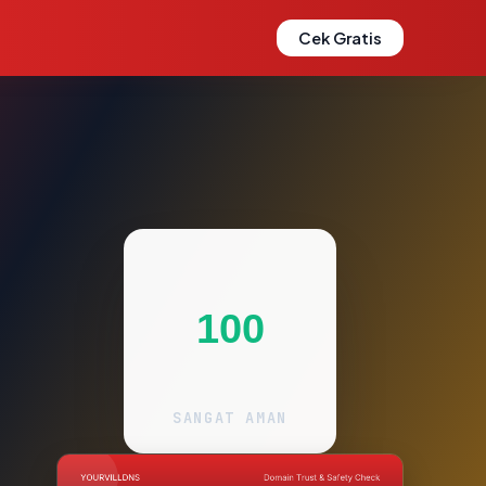
Cek Gratis
100
SANGAT AMAN