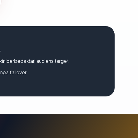
A
gkin berbeda dari audiens target
npa failover