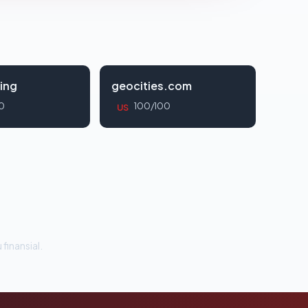
ing
geocities.com
0
100/100
US
 finansial.