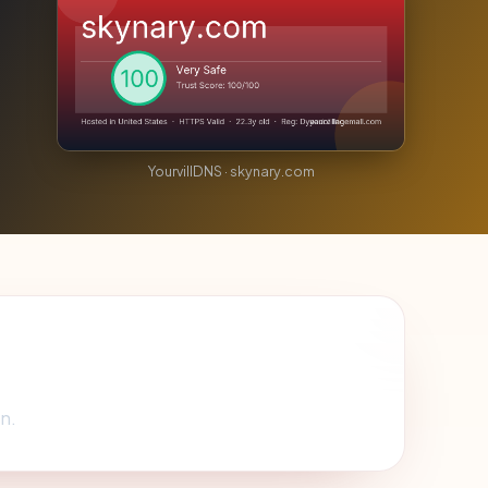
YourvillDNS · skynary.com
n.