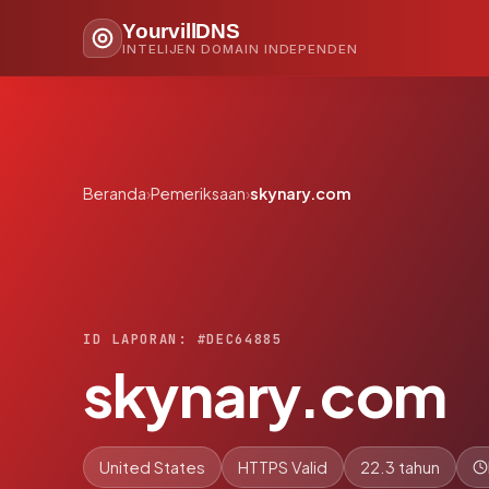
YourvillDNS
INTELIJEN DOMAIN INDEPENDEN
Beranda
›
Pemeriksaan
›
skynary.com
ID LAPORAN: #DEC64885
skynary.com
United States
HTTPS Valid
22.3 tahun