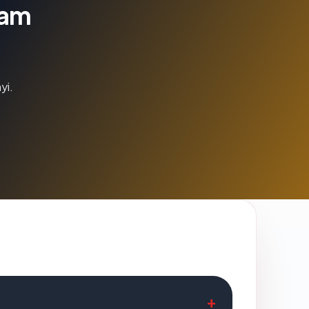
lam
yi.