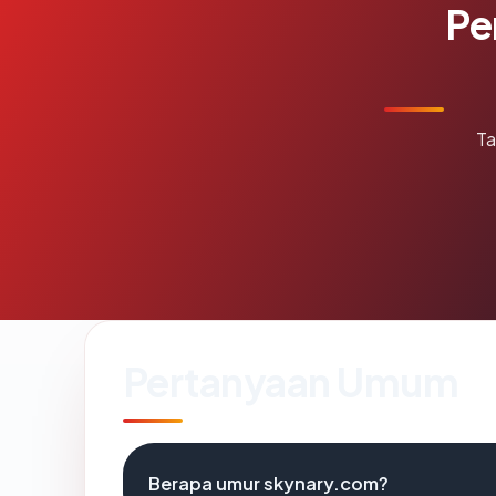
Pe
Ta
Pertanyaan Umum
Berapa umur skynary.com?