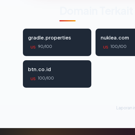
Domain Terkait
gradle.properties
nuklea.com
90/100
100/100
US
US
btn.co.id
100/100
US
Laporan in