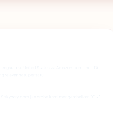
mengarah ke United States via Amazon.com, Inc.. Di
ng relevan satu per satu.
S skynary.com jika probe kami mengembalikan "OK".