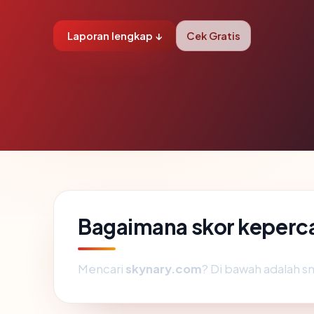
Laporan lengkap ↓
Cek Gratis
Bagaimana skor keperc
Mencari
skynary.com
? Di bawah adalah sn