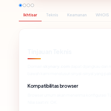
Ikhtisar
Teknis
Keamanan
WHOIS
Tinjauan Teknis
Domain
skynary.com
dapat dijangkau dan 
bawah kami menelusuri sinyal-sinyal yang pali
Kompatibilitas browser
Browser umum akan menerima konfigurasi TL
Nilai saat ini: OK.