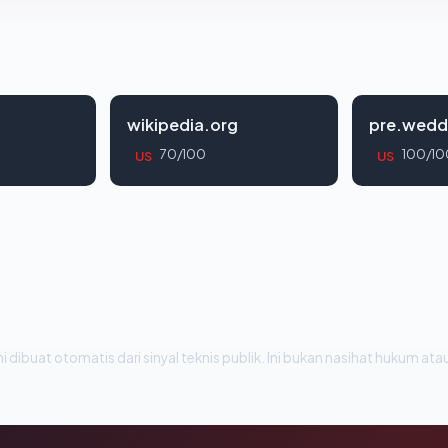
wikipedia.org
pre.wedd
70/100
100/10
US
US
i dibuat otomatis dari sinyal teknis publik. Ini bukan nasihat hukum atau