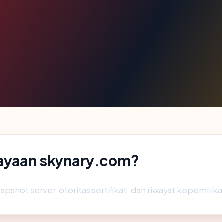
ayaan skynary.com?
apshot server, otoritas sertifikat, dan riwayat kepemilika