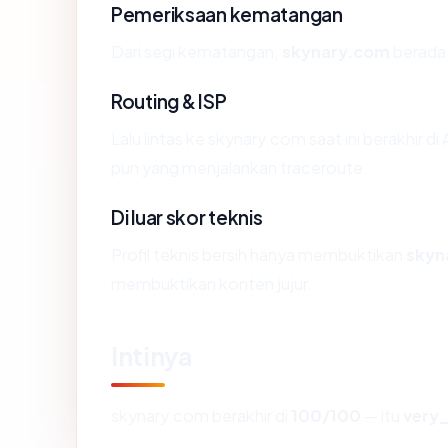
Pemeriksaan kematangan
Dari segi kematangan,
skynary.com
berada 
Routing & ISP
Lalu lintas ke skynary.com saat ini berakhir d
pun yang menjalankan traceroute.
Di luar skor teknis
Profil teknis bersih hanya membuktikan
skyn
membuktikan konten jujur.
Intinya
skynary.com berakhir di
100/100
— itu
very