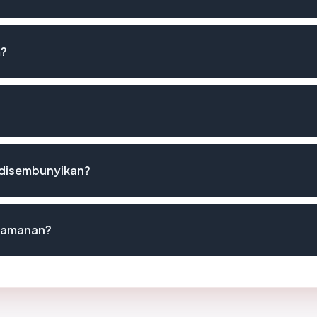
m?
 disembunyikan?
keamanan?