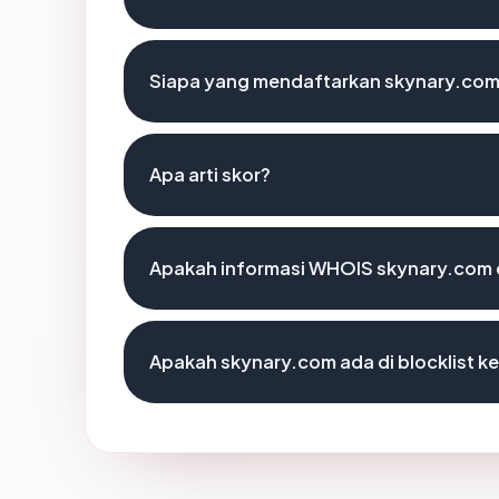
Siapa yang mendaftarkan skynary.co
Apa arti skor?
Apakah informasi WHOIS skynary.com
Apakah skynary.com ada di blocklist 