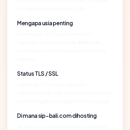
dan saat ini dihosting di Canada. SSL pada
host apex mengembalikan: OK.
Mengapa usia penting
Rekam jejak 0.3 tahun bukan bukti
legitimasi, tetapi berarti
sip-bali.com
punya waktu untuk mengakumulasi sinyal
reputasi.
Status TLS / SSL
Handshake TLS ke sip-bali.com
mengembalikan: OK. Browser modern akan
memperingatkan pengguna ketika ini gagal.
Di mana sip-bali.com dihosting
sip-bali.com dioperasikan dari Canada via