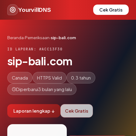
YourvillDNS
Cek Gratis
Beranda
›
Pemeriksaan
›
sip-bali.com
ID LAPORAN: #ACC13F30
sip-bali.com
Canada
HTTPS Valid
0.3 tahun
Diperbarui
3 bulan yang lalu
Laporan lengkap ↓
Cek Gratis