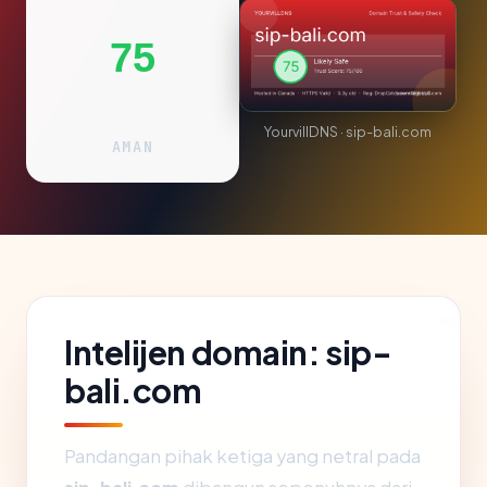
75
YourvillDNS · sip-bali.com
AMAN
Intelijen domain: sip-
bali.com
Pandangan pihak ketiga yang netral pada