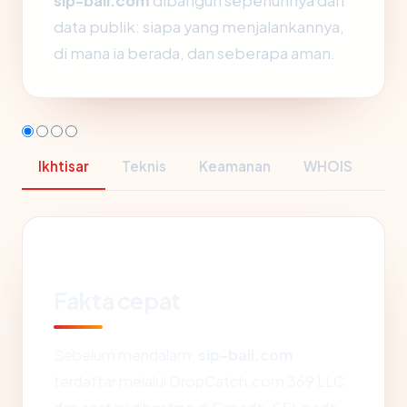
sip-bali.com
dibangun sepenuhnya dari
data publik: siapa yang menjalankannya,
di mana ia berada, dan seberapa aman.
Ikhtisar
Teknis
Keamanan
WHOIS
Fakta cepat
Sebelum mendalam:
sip-bali.com
terdaftar melalui DropCatch.com 369 LLC