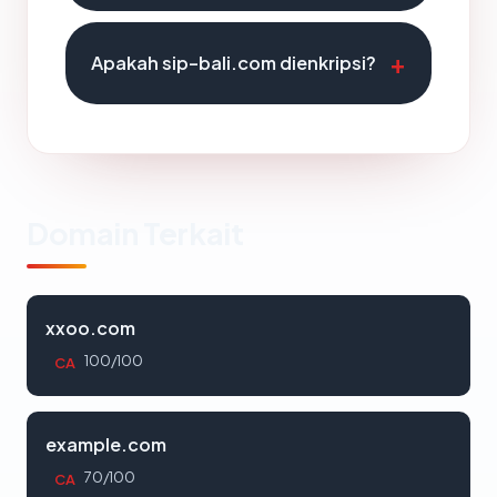
Apakah sip-bali.com dienkripsi?
Domain Terkait
xxoo.com
100/100
CA
example.com
70/100
CA