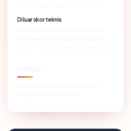
siapa pun yang menjalankan traceroute.
Di luar skor teknis
Profil teknis bersih hanya membuktikan
sifmradio.com
mengikuti standar pipa
industri. TIDAK membuktikan konten jujur.
Intinya
sifmradio.com berakhir di
95/100
— itu
very_safe
dalam skala kami.