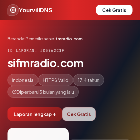
YourvillDNS
Cek Gratis
Beranda
›
Pemeriksaan
›
sifmradio.com
ID LAPORAN: #85962C1F
sifmradio.com
Indonesia
HTTPS Valid
17.4 tahun
Diperbarui
3 bulan yang lalu
Laporan lengkap ↓
Cek Gratis