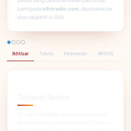
publik yang bisa ditemukan pemindai
kami pada
sifmradio.com
, dipetakan ke
skor objektif 0-100.
Ikhtisar
Teknis
Keamanan
WHOIS
Tinjauan Teknis
Domain
sifmradio.com
dapat dijangkau
dan mengarah ke Indonesia via PT Deneva.