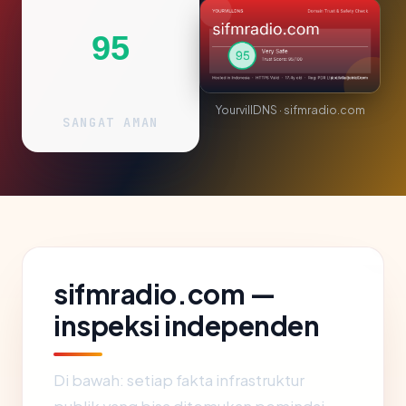
95
YourvillDNS · sifmradio.com
SANGAT AMAN
sifmradio.com —
inspeksi independen
Di bawah: setiap fakta infrastruktur