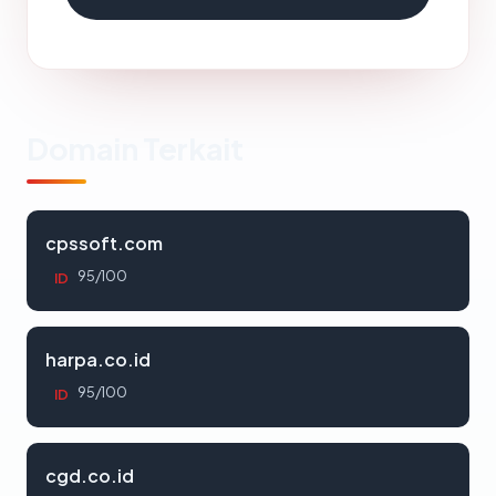
Domain Terkait
cpssoft.com
95/100
ID
harpa.co.id
95/100
ID
cgd.co.id