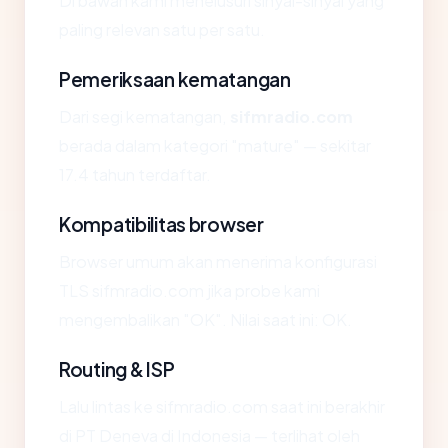
Di bawah kami menelusuri sinyal-sinyal yang
paling relevan satu per satu.
Pemeriksaan kematangan
Dari segi kematangan,
sifmradio.com
berada dalam kategori "mature" — sekitar
17.4 tahun terdaftar.
Kompatibilitas browser
Browser umum akan menerima konfigurasi
TLS sifmradio.com jika probe kami
mengembalikan "OK". Nilai saat ini: OK.
Routing & ISP
Lalu lintas ke sifmradio.com saat ini berakhir
di PT Deneva di Indonesia — terlihat oleh