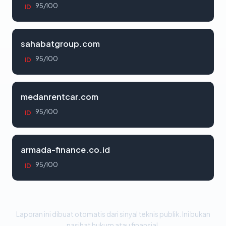
95/100
ID
sahabatgroup.com
95/100
ID
medanrentcar.com
95/100
ID
armada-finance.co.id
95/100
ID
Laporan ini dibuat otomatis dari sinyal teknis publik. Ini bukan
nasihat hukum atau finansial.