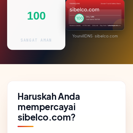
100
YourvillDNS · sibelco.com
SANGAT AMAN
Haruskah Anda
mempercayai
sibelco.com?