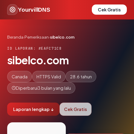
YourvillDNS
Cek Gratis
Beranda
›
Pemeriksaan
›
sibelco.com
ID LAPORAN: #EAFC71C8
sibelco.com
Canada
HTTPS Valid
28.6 tahun
Diperbarui
3 bulan yang lalu
Laporan lengkap ↓
Cek Gratis