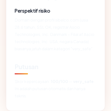
Perspektif risiko
Domain dengan profil sibelco.com (usia
28.6 tahun, SSL OK, registrar Ascio
Technologies, Inc. Danmark - Filial af Ascio
technologies, Inc. USA, negara Canada)
biasanya jatuh dalam kategori "very_safe".
Putusan
Skor kepercayaan:
100/100
—
very_safe
.
Ini adalah putusan otomatis dan hanya
teknis.