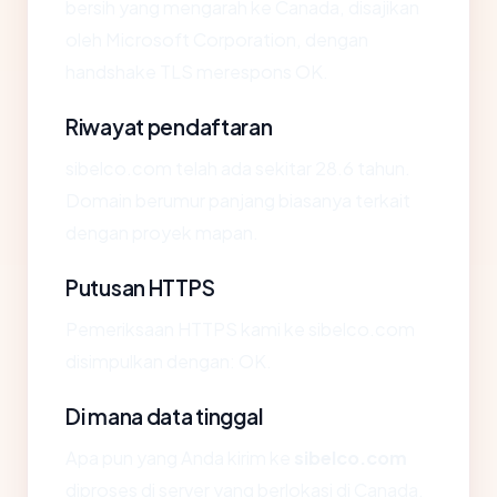
bersih yang mengarah ke Canada, disajikan
oleh Microsoft Corporation, dengan
handshake TLS merespons OK.
Riwayat pendaftaran
sibelco.com telah ada sekitar 28.6 tahun.
Domain berumur panjang biasanya terkait
dengan proyek mapan.
Putusan HTTPS
Pemeriksaan HTTPS kami ke sibelco.com
disimpulkan dengan: OK.
Di mana data tinggal
Apa pun yang Anda kirim ke
sibelco.com
diproses di server yang berlokasi di Canada.