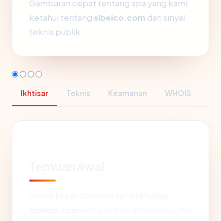
Gambaran cepat tentang apa yang kami
ketahui tentang
sibelco.com
dari sinyal
teknis publik.
Ikhtisar
Teknis
Keamanan
WHOIS
Temuan awal
Pemeriksaan otomatis kami terhadap
sibelco.com
mengembalikan respons DNS