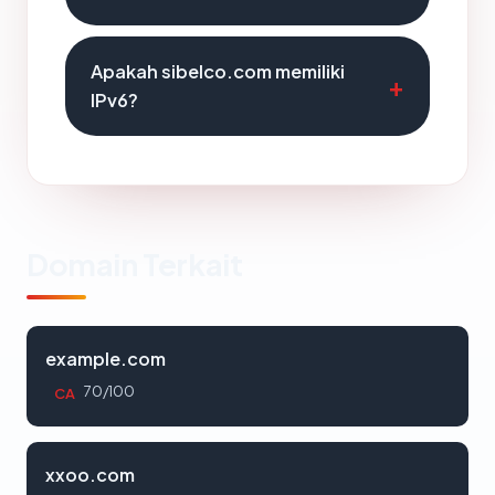
Apakah sibelco.com memiliki
IPv6?
Domain Terkait
example.com
70/100
CA
xxoo.com