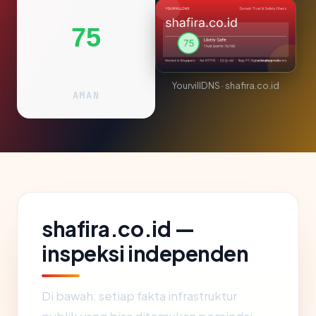
75
YourvillDNS · shafira.co.id
AMAN
shafira.co.id —
inspeksi independen
Di bawah: setiap fakta infrastruktur