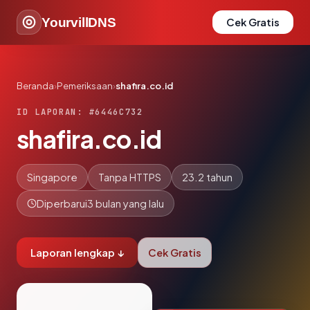
YourvillDNS
Cek Gratis
Beranda
›
Pemeriksaan
›
shafira.co.id
ID LAPORAN: #6446C732
shafira.co.id
Singapore
Tanpa HTTPS
23.2 tahun
Diperbarui
3 bulan yang lalu
Laporan lengkap ↓
Cek Gratis