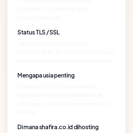
Indonesia dan saat ini dihosting di
Singapore. SSL pada host apex
mengembalikan: No.
Status TLS / SSL
Handshake TLS ke shafira.co.id
mengembalikan: No. Browser modern akan
memperingatkan pengguna ketika ini gagal.
Mengapa usia penting
Rekam jejak 23.2 tahun bukan bukti
legitimasi, tetapi berarti
shafira.co.id
punya waktu untuk mengakumulasi sinyal
reputasi.
Di mana shafira.co.id dihosting