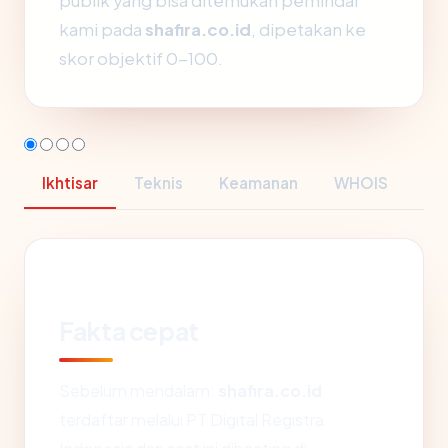
publik yang bisa ditemukan pemindai
kami pada
shafira.co.id
, dipetakan ke
skor objektif 0-100.
Ikhtisar
Teknis
Keamanan
WHOIS
Fakta cepat
Sebelum mendalam:
shafira.co.id
terdaftar melalui PT Digital Registra