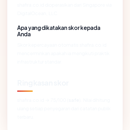
shafira.co.id dioperasikan dari Singapore via
DigitalOcean, LLC.
Apa yang dikatakan skor kepada
Anda
Skor kepercayaan otomatis shafira.co.id
mencerminkan apakah ia mengikuti praktik
infrastruktur standar.
Ringkasan skor
shafira.co.id → 75/100 (
safe
). Nilai dihitung
ulang setiap penyegaran dari catatan publik
terbaru.