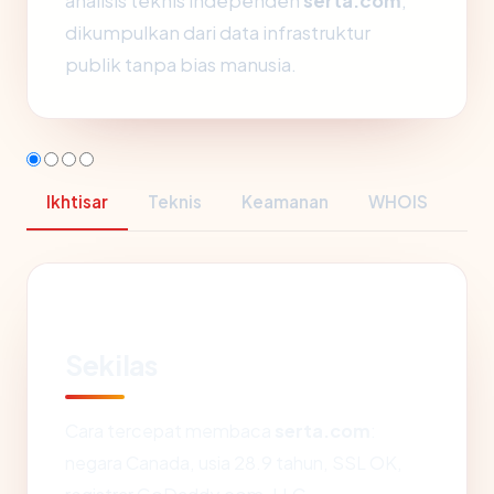
analisis teknis independen
serta.com
,
dikumpulkan dari data infrastruktur
publik tanpa bias manusia.
Ikhtisar
Teknis
Keamanan
WHOIS
Sekilas
Cara tercepat membaca
serta.com
:
negara Canada, usia 28.9 tahun, SSL OK,