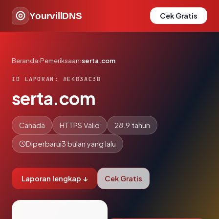
YourvillDNS
Cek Gratis
Beranda
›
Pemeriksaan
›
serta.com
ID LAPORAN: #E483AC3B
serta.com
Canada
HTTPS Valid
28.9 tahun
Diperbarui
3 bulan yang lalu
Laporan lengkap ↓
Cek Gratis