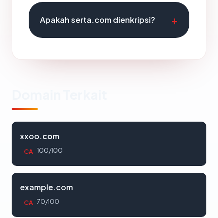
Apakah serta.com dienkripsi?
Domain Terkait
xxoo.com
100/100
CA
example.com
70/100
CA