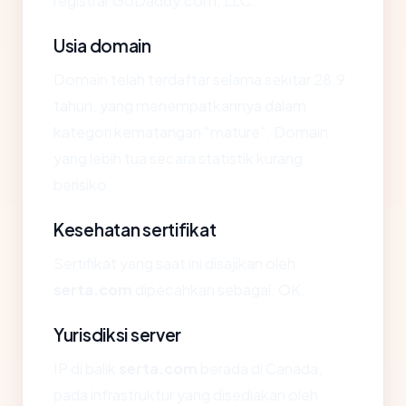
registrar GoDaddy.com, LLC.
Usia domain
Domain telah terdaftar selama sekitar 28.9
tahun, yang menempatkannya dalam
kategori kematangan "mature". Domain
yang lebih tua secara statistik kurang
berisiko.
Kesehatan sertifikat
Sertifikat yang saat ini disajikan oleh
serta.com
dipecahkan sebagai: OK.
Yurisdiksi server
IP di balik
serta.com
berada di Canada,
pada infrastruktur yang disediakan oleh