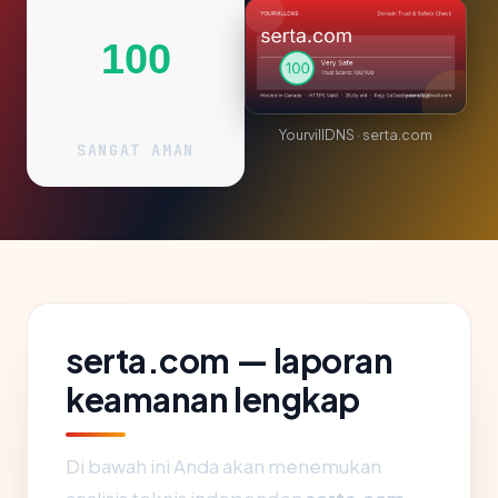
100
YourvillDNS · serta.com
SANGAT AMAN
serta.com — laporan
keamanan lengkap
Di bawah ini Anda akan menemukan