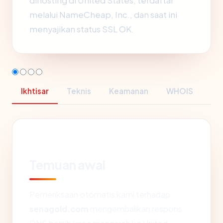
dihosting di United States, terdaftar
melalui NameCheap, Inc., dan saat ini
menyajikan status SSL OK.
Ikhtisar
Teknis
Keamanan
WHOIS
Temuan awal
Pemeriksaan otomatis kami terhadap
senagold.com
mengembalikan respons