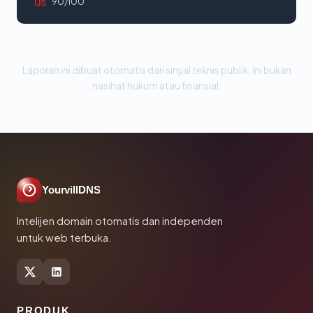
90/100
US
Laporan ini dibuat otomatis dari sinyal teknis publik. Ini bukan
nasihat hukum atau finansial.
YourvillDNS
Intelijen domain otomatis dan independen
untuk web terbuka.
PRODUK