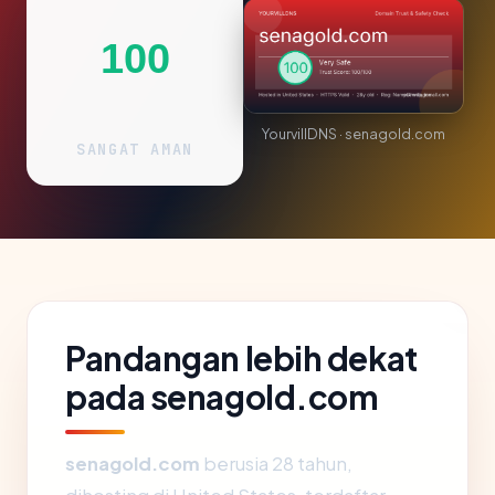
100
YourvillDNS · senagold.com
SANGAT AMAN
Pandangan lebih dekat
pada senagold.com
senagold.com
berusia 28 tahun,