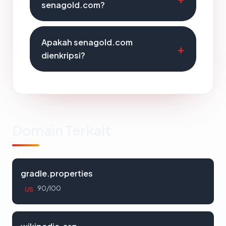
senagold.com?
Apakah senagold.com
dienkripsi?
Domain Terkait
gradle.properties
90/100
US