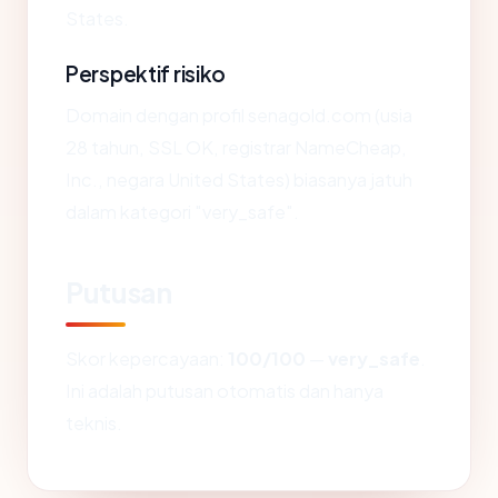
States.
Perspektif risiko
Domain dengan profil senagold.com (usia
28 tahun, SSL OK, registrar NameCheap,
Inc., negara United States) biasanya jatuh
dalam kategori "very_safe".
Putusan
Skor kepercayaan:
100/100
—
very_safe
.
Ini adalah putusan otomatis dan hanya
teknis.