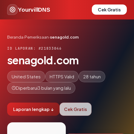
YourvillDNS
Cek Gratis
Beranda
›
Pemeriksaan
›
senagold.com
ID LAPORAN: #21833046
senagold.com
United States
HTTPS Valid
28 tahun
Diperbarui
3 bulan yang lalu
Laporan lengkap ↓
Cek Gratis