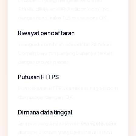
DNS bersih yang mengarah ke United
States, disajikan oleh Amazon.com, Inc.,
dengan handshake TLS merespons OK.
Riwayat pendaftaran
senagold.com telah ada sekitar 28 tahun.
Domain berumur panjang biasanya terkait
dengan proyek mapan.
Putusan HTTPS
Pemeriksaan HTTPS kami ke senagold.com
disimpulkan dengan: OK.
Di mana data tinggal
Apa pun yang Anda kirim ke
senagold.com
diproses di server yang berlokasi di United