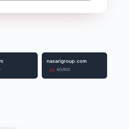
om
nasarigroup.com
0
60/100
CA
 finansial.