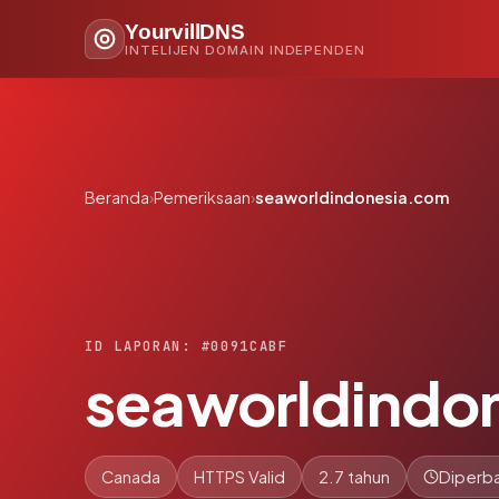
YourvillDNS
INTELIJEN DOMAIN INDEPENDEN
Beranda
›
Pemeriksaan
›
seaworldindonesia.com
ID LAPORAN: #0091CABF
seaworldindo
Canada
HTTPS Valid
2.7 tahun
Diperba