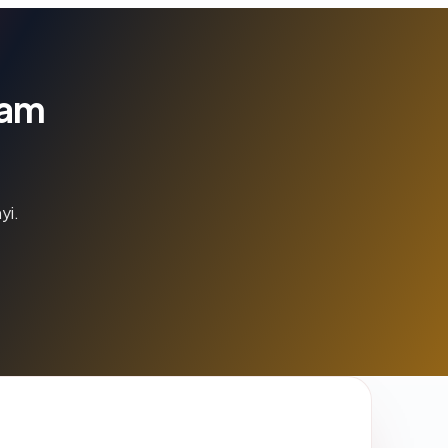
lam
yi.