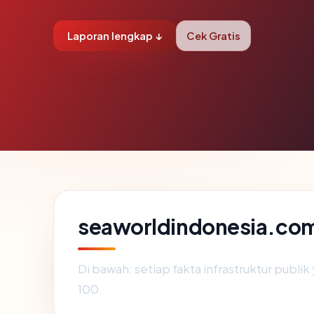
Laporan lengkap ↓
Cek Gratis
seaworldindonesia.com
Di bawah: setiap fakta infrastruktur publ
100.