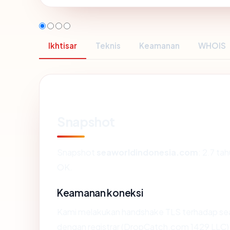
Ikhtisar
Teknis
Keamanan
WHOIS
Snapshot
Snapshot
seaworldindonesia.com
: 2.7 ta
OK.
Keamanan koneksi
Kami melakukan handshake TLS terhadap s
dengan registrar (DropCatch.com 1429 LLC) 