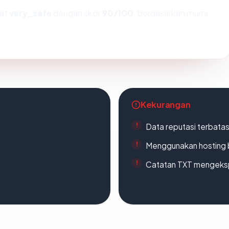
kat
very_safe
dengan skor
90/100
, berdasarkan murni
Kekurangan
Data reputasi terbata
Menggunakan hosting 
Catatan TXT mengeksp