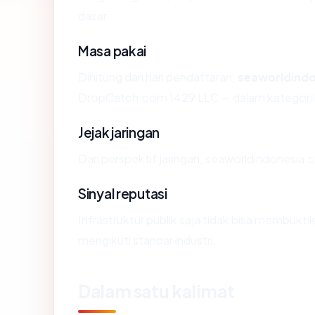
dasar.
Masa pakai
Dihitung dari hari pendaftaran,
seaworldind
DropCatch.com 1429 LLC — dalam kategori 
Jejak jaringan
Dari perspektif jaringan, seaworldindonesia.c
Sinyal reputasi
Infrastruktur publik saja tidak bisa membukt
mengikuti standar industri.
Dalam satu kalimat