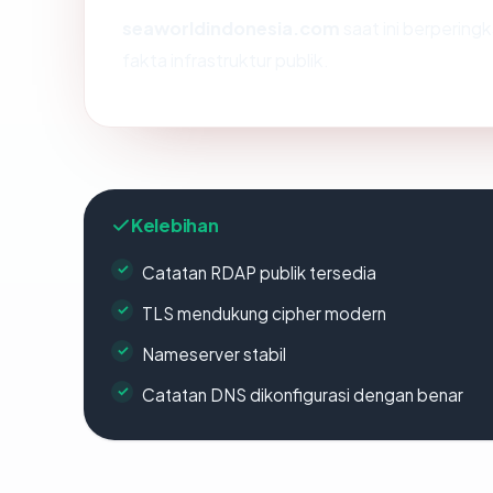
seaworldindonesia.com
saat ini berpering
fakta infrastruktur publik.
Kelebihan
Catatan RDAP publik tersedia
TLS mendukung cipher modern
Nameserver stabil
Catatan DNS dikonfigurasi dengan benar