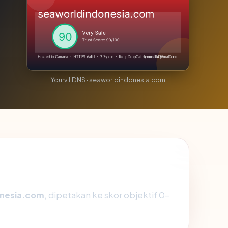
YourvillDNS · seaworldindonesia.com
nesia.com
, dipetakan ke skor objektif 0-