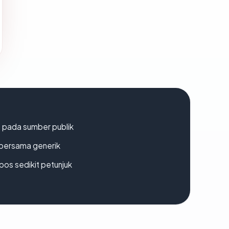
s pada sumber publik
bersama generik
os sedikit petunjuk