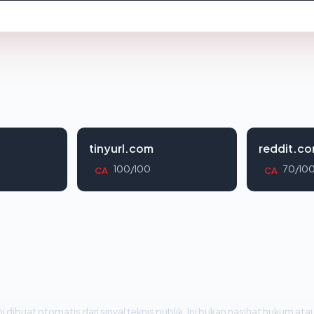
tinyurl.com
reddit.c
100/100
70/10
CA
CA
i dibuat otomatis dari sinyal teknis publik. Ini bukan nasihat hukum atau