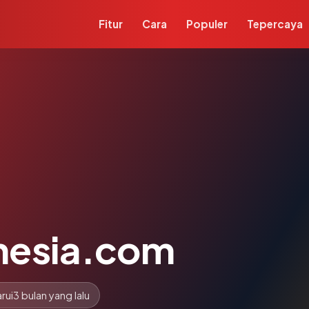
Fitur
Cara
Populer
Tepercaya
nesia.com
rui
3 bulan yang lalu