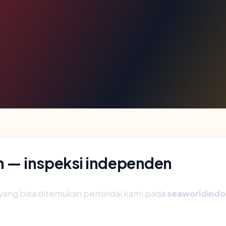
 — inspeksi independen
ik yang bisa ditemukan pemindai kami pada
seaworldindo