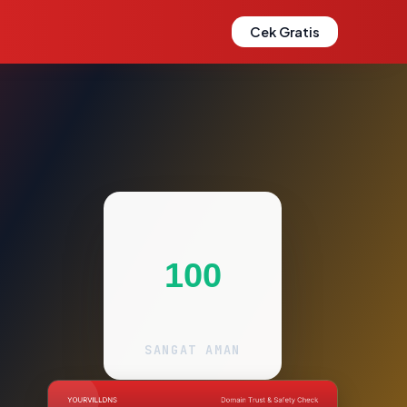
Cek Gratis
100
SANGAT AMAN