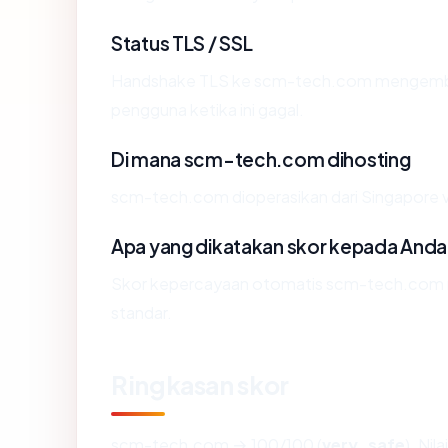
Status TLS / SSL
Handshake TLS ke scm-tech.com mengemba
pengguna ketika ini gagal.
Di mana scm-tech.com dihosting
scm-tech.com dioperasikan dari Singapore 
Apa yang dikatakan skor kepada Anda
Skor kepercayaan otomatis scm-tech.com me
standar.
Ringkasan skor
scm-tech.com → 100/100 (
very_safe
). Nil