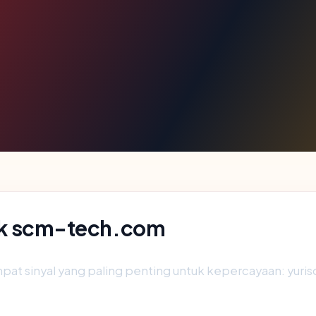
blik scm-tech.com
t sinyal yang paling penting untuk kepercayaan: yurisdiks