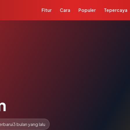
Fitur
Cara
Populer
Tepercaya
m
erbarui
3 bulan yang lalu