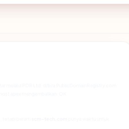
tar melalui PDR Ltd. d/b/a PublicDomainRegistry.com
da host apex mengembalikan: OK.
 tetapi berarti
scm-tech.com
punya waktu untuk