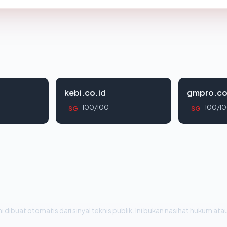
kebi.co.id
gmpro.co
100/100
100/1
SG
SG
i dibuat otomatis dari sinyal teknis publik. Ini bukan nasihat hukum atau