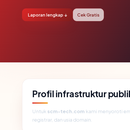
Laporan lengkap ↓
Cek Gratis
Profil infrastruktur pu
Untuk
scm-tech.com
kami menyoroti empa
registrar, dan usia domain.