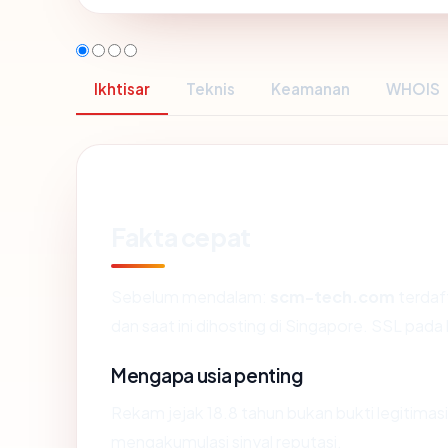
Ikhtisar
Teknis
Keamanan
WHOIS
Fakta cepat
Sebelum mendalam:
scm-tech.com
terdaf
dan saat ini dihosting di Singapore. SSL pa
Mengapa usia penting
Rekam jejak 18.8 tahun bukan bukti legitimasi,
mengakumulasi sinyal reputasi.