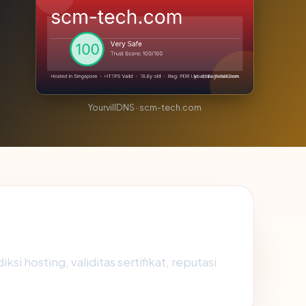
YourvillDNS · scm-tech.com
i hosting, validitas sertifikat, reputasi