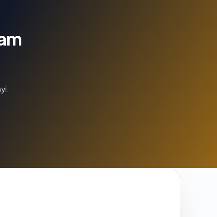
lam
yi.