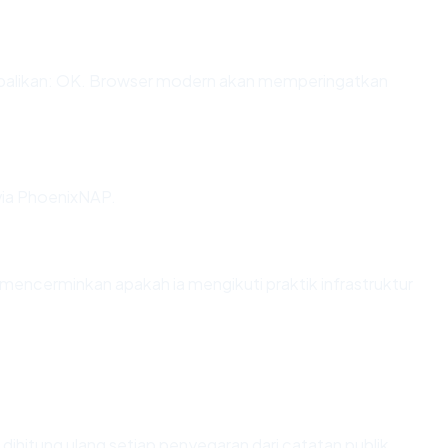
likan: OK. Browser modern akan memperingatkan
via PhoenixNAP.
ncerminkan apakah ia mengikuti praktik infrastruktur
ai dihitung ulang setiap penyegaran dari catatan publik