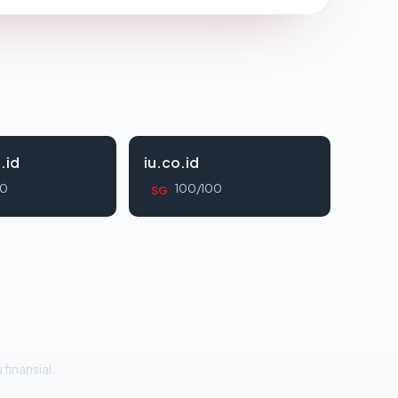
.id
iu.co.id
00
100/100
SG
 finansial.