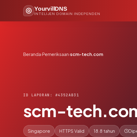
YourvillDNS
INTELIJEN DOMAIN INDEPENDEN
Beranda
›
Pemeriksaan
›
scm-tech.com
ID LAPORAN: #4352AB31
scm-tech.co
Singapore
HTTPS Valid
18.8 tahun
Dip