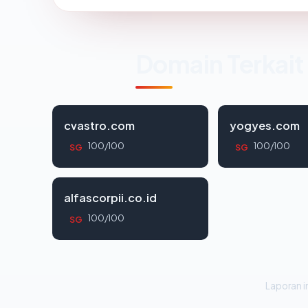
Domain Terkait
cvastro.com
yogyes.com
100/100
100/100
SG
SG
alfascorpii.co.id
100/100
SG
Laporan in