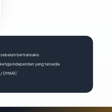
en sebelum bertransaksi
k ketiga independen yang tersedia
F / DMARC