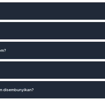
om?
m disembunyikan?