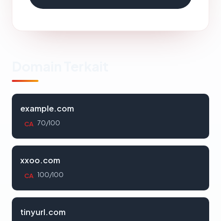
Domain Terkait
example.com
70/100
CA
xxoo.com
100/100
CA
tinyurl.com