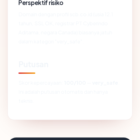
Perspektif risiko
Domain dengan profil scb.co.id (usia 12.1
tahun, SSL OK, registrar PT Cyberindo
Aditama, negara Canada) biasanya jatuh
dalam kategori "very_safe".
Putusan
Skor kepercayaan:
100/100
—
very_safe
.
Ini adalah putusan otomatis dan hanya
teknis.