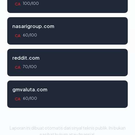
100/100
CA
nasarigroup.com
60/100
CA
reddit.com
70/100
CA
gmvaluta.com
60/100
CA
Laporan ini dibuat otomatis dari sinyal teknis publik. Ini bukan
nasihat hukum atau finansial.