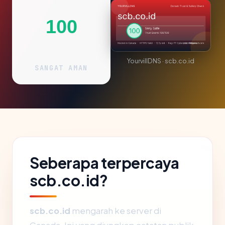
100
YourvillDNS · scb.co.id
SANGAT AMAN
Seberapa terpercaya
scb.co.id?
scb.co.id
mengarah ke server di