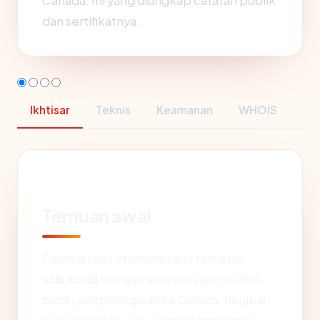
Canada. Ini yang diungkap catatan publik
dan sertifikatnya.
Ikhtisar
Teknis
Keamanan
WHOIS
Temuan awal
Pemeriksaan otomatis kami terhadap
scb.co.id
mengembalikan respons DNS
bersih yang mengarah ke Canada, disajikan