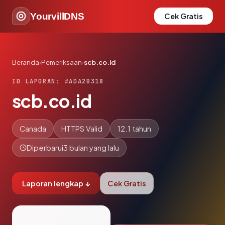
YourvillDNS
Cek Gratis
Beranda
›
Pemeriksaan
›
scb.co.id
ID LAPORAN: #ADA2B318
scb.co.id
Canada
HTTPS Valid
12.1 tahun
Diperbarui
3 bulan yang lalu
Laporan lengkap ↓
Cek Gratis