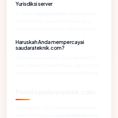
Yurisdiksi server
IP di balik
saudarateknik.com
berada di
United States, pada infrastruktur yang
disediakan oleh Network Billing Systems.
Haruskah Anda mempercayai
saudarateknik.com?
Skor kami murni teknis. Situs dengan SSL
valid, beberapa tahun riwayat, dan registrar
terkemuka cenderung berskor lebih tinggi.
Posisi saudarateknik.com
Pada skala 0-100, pemeriksaan otomatis
kami menempatkan
saudarateknik.com