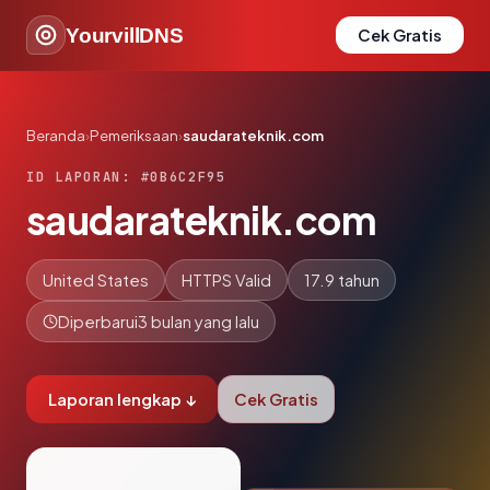
YourvillDNS
Cek Gratis
Beranda
›
Pemeriksaan
›
saudarateknik.com
ID LAPORAN: #0B6C2F95
saudarateknik.com
United States
HTTPS Valid
17.9 tahun
Diperbarui
3 bulan yang lalu
Laporan lengkap ↓
Cek Gratis