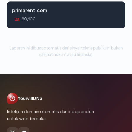
primarent.com
90/100
US
Laporan ini dibuat otomatis dari sinyal teknis publik. Ini bukan
nasihat hukum atau finansial.
YourvillDNS
Intelijen domain otomatis dan independen
untuk web terbuka.