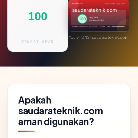
100
YourvillDNS · saudarateknik.com
SANGAT AMAN
Apakah
saudarateknik.com
aman digunakan?