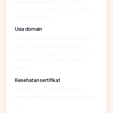
saudarateknik.com
: negara United
States, usia 17.9 tahun, SSL OK, registrar
Tucows Domains Inc..
Usia domain
Domain telah terdaftar selama sekitar 17.9
tahun, yang menempatkannya dalam
kategori kematangan "mature". Domain
yang lebih tua secara statistik kurang
berisiko.
Kesehatan sertifikat
Sertifikat yang saat ini disajikan oleh
saudarateknik.com
dipecahkan sebagai:
OK.