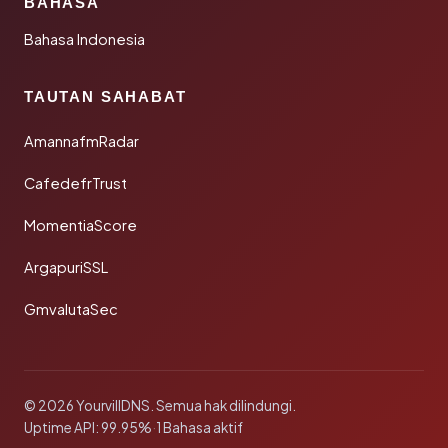
BAHASA
Bahasa Indonesia
TAUTAN SAHABAT
AmannafmRadar
CafedefrTrust
MomentiaScore
ArgapuriSSL
GmvalutaSec
© 2026 YourvillDNS. Semua hak dilindungi.
Uptime API: 99.95%
·
1 Bahasa aktif