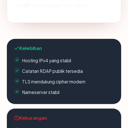
di
100
— itu kategori "very_safe".
Kelebihan
Hosting IPv4 yang stabil
Catatan RDAP publik tersedia
TLS mendukung cipher modern
Nameserver stabil
Kekurangan