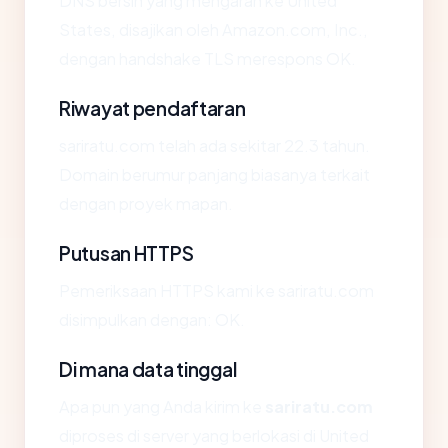
DNS bersih yang mengarah ke United
States, disajikan oleh Amazon.com, Inc.,
dengan handshake TLS merespons OK.
Riwayat pendaftaran
sariratu.com telah ada sekitar 22.3 tahun.
Domain berumur panjang biasanya terkait
dengan proyek mapan.
Putusan HTTPS
Pemeriksaan HTTPS kami ke sariratu.com
disimpulkan dengan: OK.
Di mana data tinggal
Apa pun yang Anda kirim ke
sariratu.com
diproses di server yang berlokasi di United