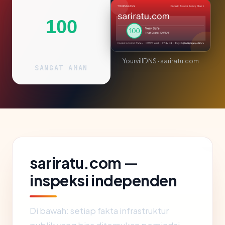
100
YourvillDNS · sariratu.com
SANGAT AMAN
sariratu.com —
inspeksi independen
Di bawah: setiap fakta infrastruktur