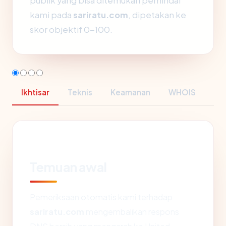
publik yang bisa ditemukan pemindai
kami pada
sariratu.com
, dipetakan ke
skor objektif 0-100.
Ikhtisar
Teknis
Keamanan
WHOIS
Temuan awal
Pemeriksaan otomatis kami terhadap
sariratu.com
mengembalikan respons