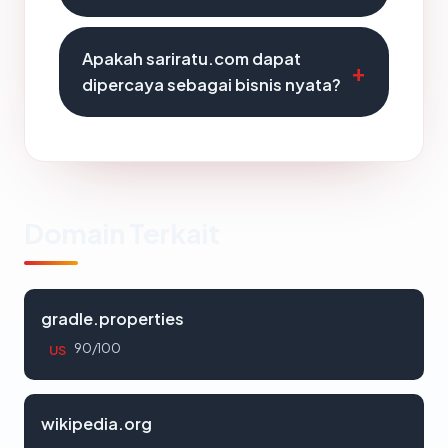
Apakah sariratu.com dapat
dipercaya sebagai bisnis nyata?
Domain Terkait
gradle.properties
90/100
US
wikipedia.org