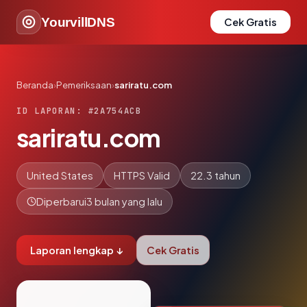
YourvillDNS
Cek Gratis
Beranda
›
Pemeriksaan
›
sariratu.com
ID LAPORAN: #2A754ACB
sariratu.com
United States
HTTPS Valid
22.3 tahun
Diperbarui
3 bulan yang lalu
Laporan lengkap ↓
Cek Gratis