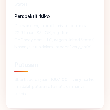
States.
Perspektif risiko
Domain dengan profil sariratu.com (usia
22.3 tahun, SSL OK, registrar
GoDaddy.com, LLC, negara United States)
biasanya jatuh dalam kategori "very_safe".
Putusan
Skor kepercayaan:
100/100
—
very_safe
.
Ini adalah putusan otomatis dan hanya
teknis.