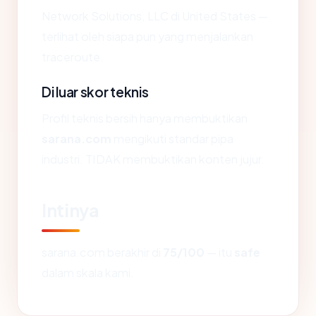
Network Solutions, LLC di United States —
terlihat oleh siapa pun yang menjalankan
traceroute.
Di luar skor teknis
Profil teknis bersih hanya membuktikan
sarana.com
mengikuti standar pipa
industri. TIDAK membuktikan konten jujur.
Intinya
sarana.com berakhir di
75/100
— itu
safe
dalam skala kami.