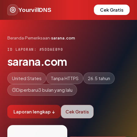
YourvillDNS
Cek Gratis
Beranda
›
Pemeriksaan
›
sarana.com
ID LAPORAN: #5DDAEB90
sarana.com
United States
Tanpa HTTPS
26.5 tahun
Diperbarui
3 bulan yang lalu
Laporan lengkap ↓
Cek Gratis