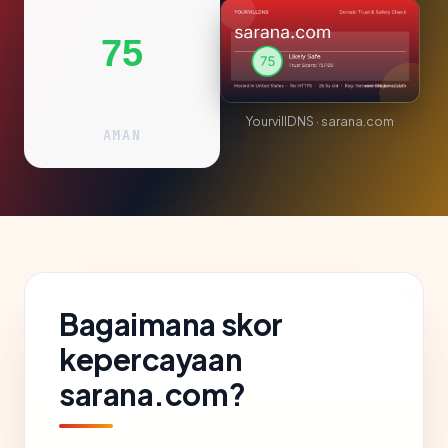
75
YourvillDNS · sarana.com
AMAN
Bagaimana skor
kepercayaan
sarana.com?