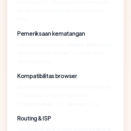
Solutions, LLC. Di bawah kami menelusuri
sinyal-sinyal yang paling relevan satu per
satu.
Pemeriksaan kematangan
Dari segi kematangan,
sarana.com
berada
dalam kategori "mature" — sekitar 26.5
tahun terdaftar.
Kompatibilitas browser
Browser umum akan menerima konfigurasi
TLS sarana.com jika probe kami
mengembalikan "OK". Nilai saat ini: No.
Routing & ISP
Lalu lintas ke sarana.com saat ini berakhir di