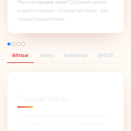
Mencari
sarana.com
? Di bawah adalah
snapshot server, otoritas sertifikat, dan
riwayat kepemilikan.
Ikhtisar
Teknis
Keamanan
WHOIS
Tinjauan Teknis
Domain
sarana.com
dapat dijangkau dan
mengarah ke United States via Network