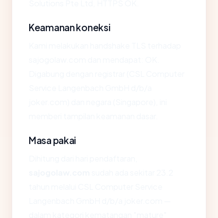
Solutions Pte Ltd, HTTPS OK.
Keamanan koneksi
Kami melakukan handshake TLS terhadap
sajogolaw.com dan mendapat: OK.
Digabung dengan registrar (CSL Computer
Service Langenbach GmbH d/b/a
joker.com) dan negara (Singapore), ini
memberi tampilan keamanan dasar.
Masa pakai
Dihitung dari hari pendaftaran,
sajogolaw.com
sudah ada sekitar 23.2
tahun melalui CSL Computer Service
Langenbach GmbH d/b/a joker.com —
dalam kategori kematangan "mature"