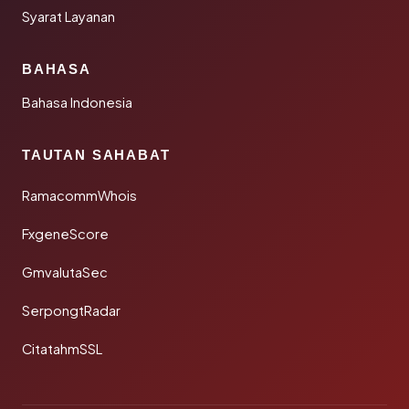
Syarat Layanan
BAHASA
Bahasa Indonesia
TAUTAN SAHABAT
RamacommWhois
FxgeneScore
GmvalutaSec
SerpongtRadar
CitatahmSSL