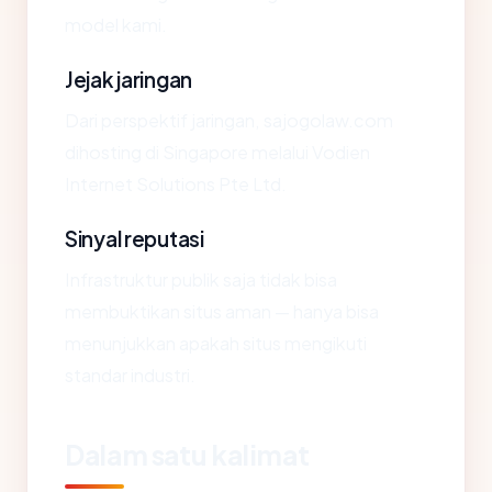
model kami.
Jejak jaringan
Dari perspektif jaringan, sajogolaw.com
dihosting di Singapore melalui Vodien
Internet Solutions Pte Ltd.
Sinyal reputasi
Infrastruktur publik saja tidak bisa
membuktikan situs aman — hanya bisa
menunjukkan apakah situs mengikuti
standar industri.
Dalam satu kalimat