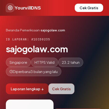
YourvillDNS
Cek Gratis
Beranda
›
Pemeriksaan
›
sajogolaw.com
ID LAPORAN: #1ECD0235
sajogolaw.com
Singapore
HTTPS Valid
23.2 tahun
Diperbarui
3 bulan yang lalu
Laporan lengkap ↓
Cek Gratis