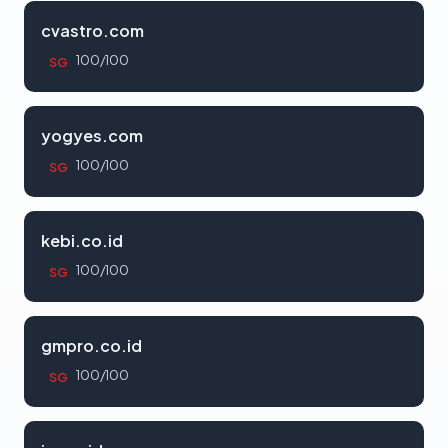
cvastro.com
100/100
SG
yogyes.com
100/100
SG
kebi.co.id
100/100
SG
gmpro.co.id
100/100
SG