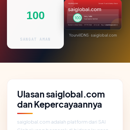
100
YourvillDNS · saiglobal.com
SANGAT AMAN
Ulasan saiglobal.com
dan Kepercayaannya
saiglobal.com adalah platform dari SAI