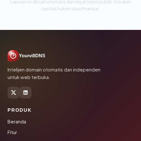
Laporan ini dibuat otomatis dari sinyal teknis publik. Ini bukan
nasihat hukum atau finansial.
YourvillDNS
Intelijen domain otomatis dan independen
untuk web terbuka.
PRODUK
Beranda
Fitur