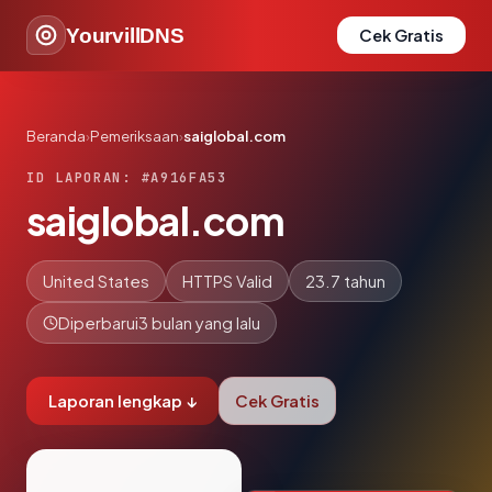
YourvillDNS
Cek Gratis
Beranda
›
Pemeriksaan
›
saiglobal.com
ID LAPORAN: #A916FA53
saiglobal.com
United States
HTTPS Valid
23.7 tahun
Diperbarui
3 bulan yang lalu
Laporan lengkap ↓
Cek Gratis