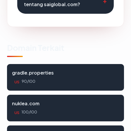
tentang saiglobal.com?
Domain Terkait
gradle.properties
90/100
US
nuklea.com
100/100
US