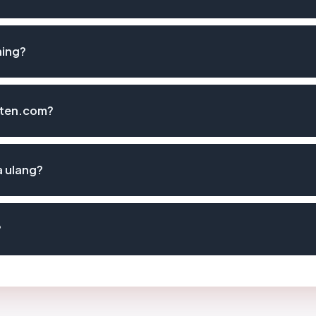
hing?
asten.com?
a ulang?
?