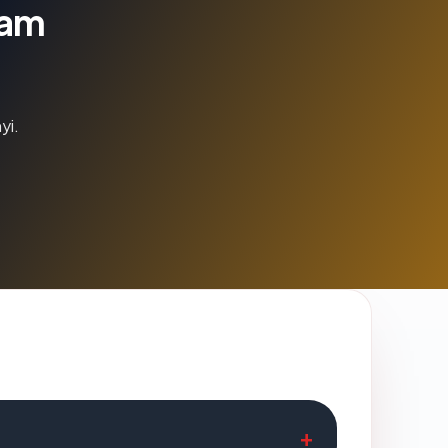
lam
yi.