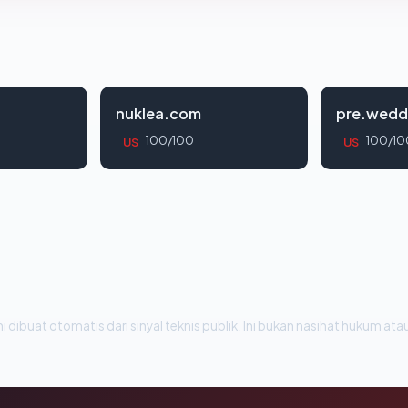
nuklea.com
pre.wedd
100/100
100/10
US
US
i dibuat otomatis dari sinyal teknis publik. Ini bukan nasihat hukum atau