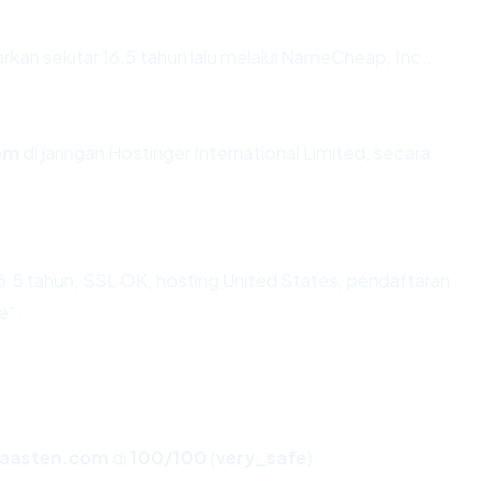
?
an sekitar 16.5 tahun lalu melalui NameCheap, Inc..
om
di jaringan Hostinger International Limited, secara
6.5 tahun, SSL OK, hosting United States, pendaftaran
e".
aasten.com
di
100/100
(
very_safe
).