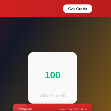
Cek Gratis
100
SANGAT AMAN