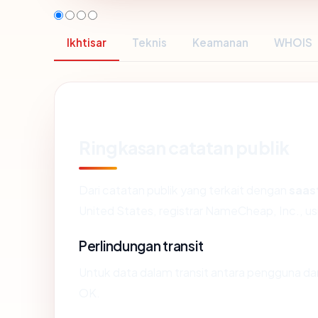
Ikhtisar
Teknis
Keamanan
WHOIS
Ringkasan catatan publik
Dari catatan publik yang terkait dengan
saas
United States, registrar NameCheap, Inc., usi
Perlindungan transit
Untuk data dalam transit antara pengguna d
OK.