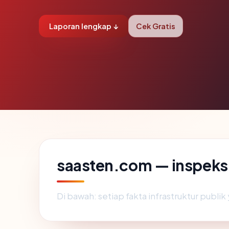
Laporan lengkap ↓
Cek Gratis
saasten.com — inspeks
Di bawah: setiap fakta infrastruktur publ