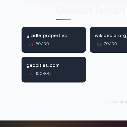
Domain Terkait
gradle.properties
wikipedia.org
90/100
70/100
US
US
geocities.com
100/100
US
Laporan in