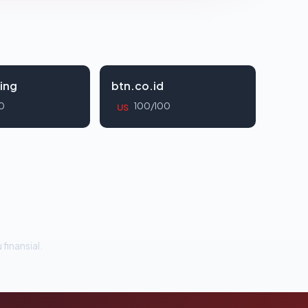
ing
btn.co.id
0
100/100
US
 finansial.