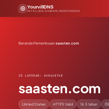
YourvillDNS
INTELIJEN DOMAIN INDEPENDEN
Beranda
›
Pemeriksaan
›
saasten.com
ID LAPORAN: #40668748
saasten.com
United States
HTTPS Valid
16.5 tahun