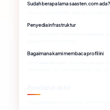
Sudah berapa lama saasten.com ada
Menurut catatan RDAP, saasten.com didaftark
Penyedia infrastruktur
Pencarian GeoIP menempatkan
saasten.c
geografis di United States.
Bagaimana kami membaca profil ini
Untuk
saasten.com
, gambaran gabungan (1
NameCheap, Inc.) jatuh dalam pita "very_saf
Pendapat akhir
Menggabungkan semua sinyal, kami menilai
s