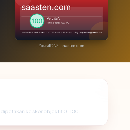
YourvillDNS · saasten.com
, dipetakan ke skor objektif 0-100.