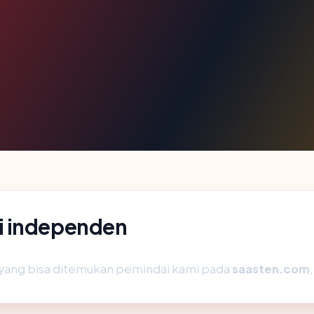
i independen
ik yang bisa ditemukan pemindai kami pada
saasten.com