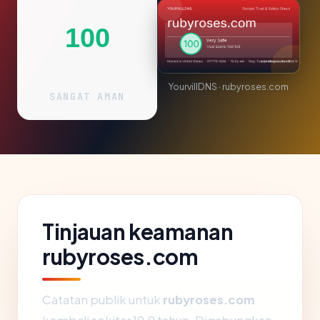
100
YourvillDNS · rubyroses.com
SANGAT AMAN
Tinjauan keamanan
rubyroses.com
Catatan publik untuk
rubyroses.com