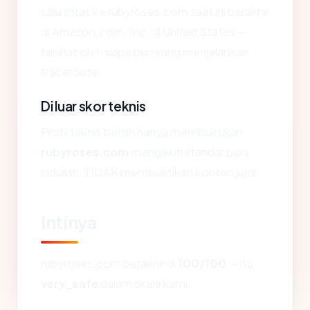
Lalu lintas ke rubyroses.com saat ini berakhir
di Amazon.com, Inc. di United States —
terlihat oleh siapa pun yang menjalankan
traceroute.
Di luar skor teknis
Profil teknis bersih hanya membuktikan
rubyroses.com
mengikuti standar pipa
industri. TIDAK membuktikan konten jujur.
Intinya
rubyroses.com berakhir di
100/100
— itu
very_safe
dalam skala kami.