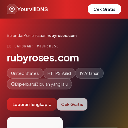
YourvillDNS
Cek Gratis
Beranda
›
Pemeriksaan
›
rubyroses.com
ID LAPORAN: #3BF6DE5C
rubyroses.com
United States
HTTPS Valid
19.9 tahun
Diperbarui
3 bulan yang lalu
Laporan lengkap ↓
Cek Gratis