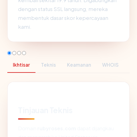
kembali sekitar 19.9 tahun. Digabungkan
dengan status SSL langsung, mereka
membentuk dasar skor kepercayaan
kami.
Ikhtisar
Teknis
Keamanan
WHOIS
Tinjauan Teknis
Domain
rubyroses.com
dapat dijangkau