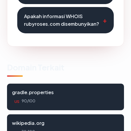
Apakah informasi WHOIS
rubyroses.com disembunyikan?
Domain Terkait
gradle.properties
90/100
US
wikipedia.org