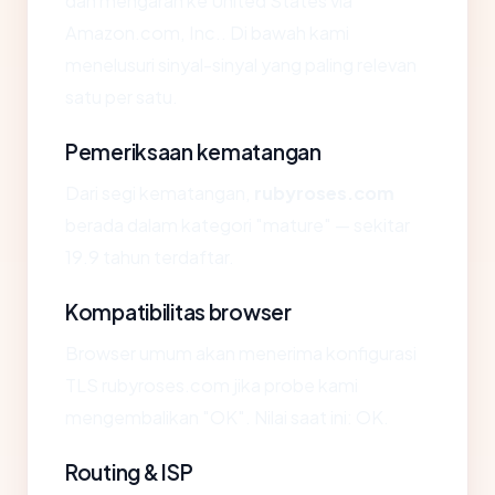
dan mengarah ke United States via
Amazon.com, Inc.. Di bawah kami
menelusuri sinyal-sinyal yang paling relevan
satu per satu.
Pemeriksaan kematangan
Dari segi kematangan,
rubyroses.com
berada dalam kategori "mature" — sekitar
19.9 tahun terdaftar.
Kompatibilitas browser
Browser umum akan menerima konfigurasi
TLS rubyroses.com jika probe kami
mengembalikan "OK". Nilai saat ini: OK.
Routing & ISP