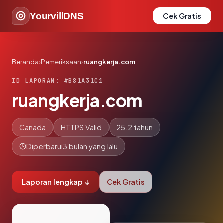
YourvillDNS
Cek Gratis
Beranda
›
Pemeriksaan
›
ruangkerja.com
ID LAPORAN: #B81A31C1
ruangkerja.com
Canada
HTTPS Valid
25.2 tahun
Diperbarui
3 bulan yang lalu
Laporan lengkap ↓
Cek Gratis