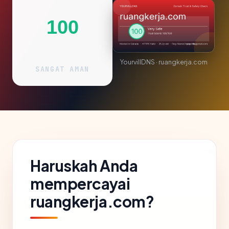
100
YourvillDNS · ruangkerja.com
SANGAT AMAN
Haruskah Anda
mempercayai
ruangkerja.com?