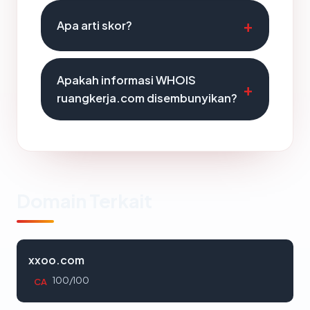
Apa arti skor?
Apakah informasi WHOIS
ruangkerja.com disembunyikan?
Domain Terkait
xxoo.com
100/100
CA