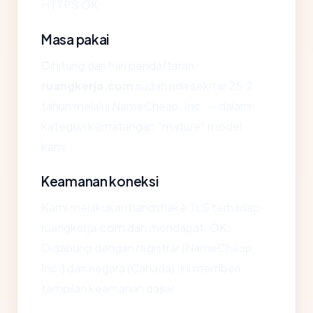
HTTPS OK.
Masa pakai
Dihitung dari hari pendaftaran,
ruangkerja.com
sudah ada sekitar 25.2
tahun melalui NameCheap, Inc. — dalam
kategori kematangan "mature" model
kami.
Keamanan koneksi
Kami melakukan handshake TLS terhadap
ruangkerja.com dan mendapat: OK.
Digabung dengan registrar (NameCheap,
Inc.) dan negara (Canada), ini memberi
tampilan keamanan dasar.