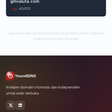
gmvaluta.com
60/100
CA
Laporan ini dibuat otomatis dari sinyal teknis publik. Ini bukan
nasihat hukum atau finansial.
YourvillDNS
Intelijen domain otomatis dan independen
untuk web terbuka.