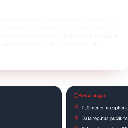
emium dengan reputasi baik di pasar internasional untuk
r.com mendapatkan skor kepercayaan yang positif berkat
okol keamanan yang kuat. Meskipun hosting berada di
alam infrastruktur distribusi konten dan tidak
Kekurangan
TLS menerima cipher 
Data reputasi publik t