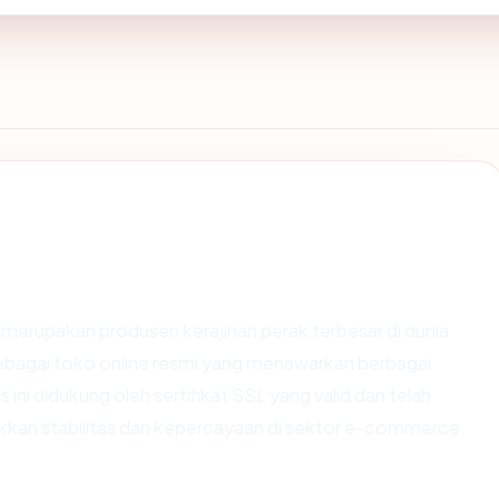
 merupakan produsen kerajinan perak terbesar di dunia
sebagai toko online resmi yang menawarkan berbagai
s ini didukung oleh sertifikat SSL yang valid dan telah
kkan stabilitas dan kepercayaan di sektor e-commerce.