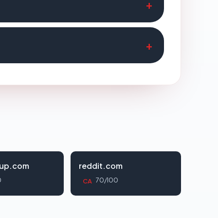
oup.com
reddit.com
0
70/100
CA