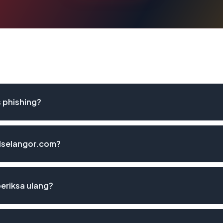
 phishing?
alselangor.com?
eriksa ulang?