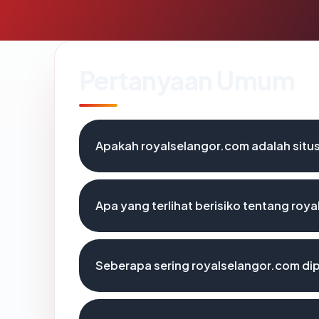
Pertanyaan Umum
Apakah royalselangor.com adalah situs
Apa yang terlihat berisiko tentang roy
Seberapa sering royalselangor.com dip