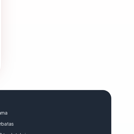
lama
erbatas