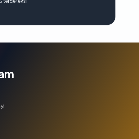
S terdeteksi
lam
yi.