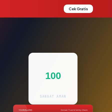
Cek Gratis
100
SANGAT AMAN