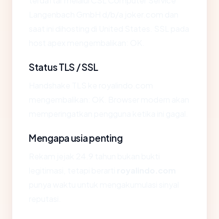
terdaftar melalui CSL Computer Service
Langenbach GmbH d/b/a joker.com dan
saat ini dihosting di United States. SSL pada
host apex mengembalikan: OK.
Status TLS / SSL
Handshake TLS ke royalindo.com
mengembalikan: OK. Browser modern akan
memperingatkan pengguna ketika ini gagal.
Mengapa usia penting
Rekam jejak 24.9 tahun bukan bukti
legitimasi, tetapi berarti
royalindo.com
punya waktu untuk mengakumulasi sinyal
reputasi.