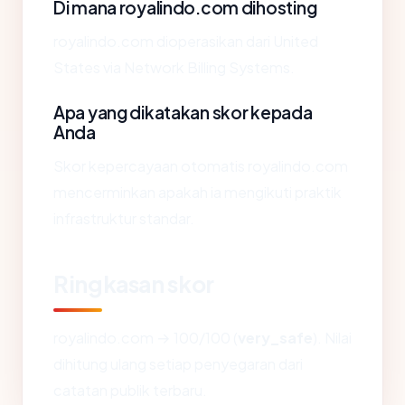
Di mana royalindo.com dihosting
royalindo.com dioperasikan dari United
States via Network Billing Systems.
Apa yang dikatakan skor kepada
Anda
Skor kepercayaan otomatis royalindo.com
mencerminkan apakah ia mengikuti praktik
infrastruktur standar.
Ringkasan skor
royalindo.com → 100/100 (
very_safe
). Nilai
dihitung ulang setiap penyegaran dari
catatan publik terbaru.