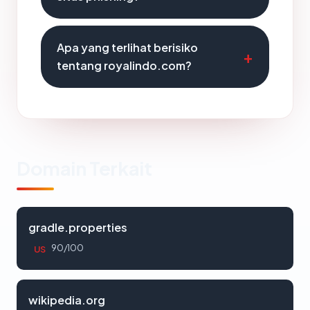
Apa yang terlihat berisiko
tentang royalindo.com?
Domain Terkait
gradle.properties
90/100
US
wikipedia.org