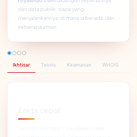
royalindo.com
dibangun sepenuhnya
dari data publik: siapa yang
menjalankannya, di mana ia berada, dan
seberapa aman.
Ikhtisar
Teknis
Keamanan
WHOIS
Fakta cepat
Sebelum mendalam:
royalindo.com