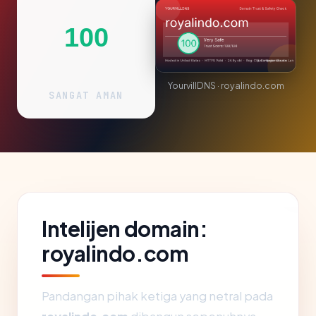
100
YourvillDNS · royalindo.com
SANGAT AMAN
Intelijen domain:
royalindo.com
Pandangan pihak ketiga yang netral pada