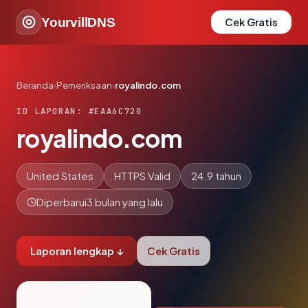
YourvillDNS
Cek Gratis
Beranda
›
Pemeriksaan
›
royalindo.com
ID LAPORAN: #EAA6C720
royalindo.com
United States
HTTPS Valid
24.9 tahun
Diperbarui
3 bulan yang lalu
Laporan lengkap ↓
Cek Gratis