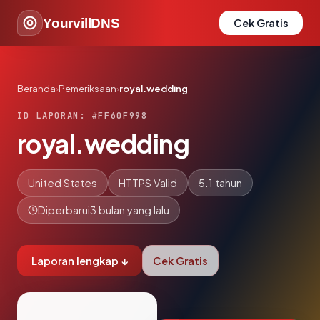
YourvillDNS
Cek Gratis
Beranda
›
Pemeriksaan
›
royal.wedding
ID LAPORAN: #FF60F998
royal.wedding
United States
HTTPS Valid
5.1 tahun
Diperbarui
3 bulan yang lalu
Laporan lengkap ↓
Cek Gratis