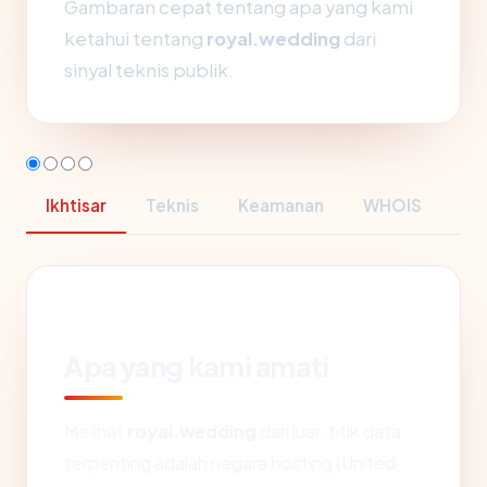
Gambaran cepat tentang apa yang kami
ketahui tentang
royal.wedding
dari
sinyal teknis publik.
Ikhtisar
Teknis
Keamanan
WHOIS
Apa yang kami amati
Melihat
royal.wedding
dari luar, titik data
terpenting adalah negara hosting (United