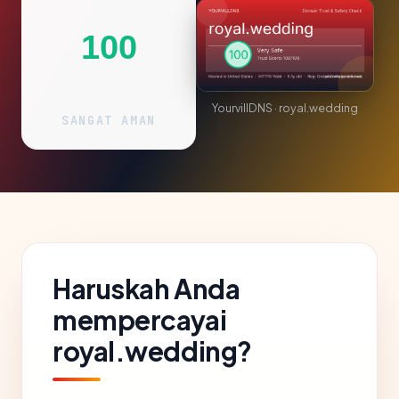
100
YourvillDNS · royal.wedding
SANGAT AMAN
Haruskah Anda
mempercayai
royal.wedding?