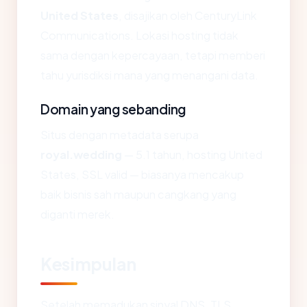
United States
, disajikan oleh CenturyLink
Communications. Lokasi hosting tidak
sama dengan kepercayaan, tetapi memberi
tahu yurisdiksi mana yang menangani data.
Domain yang sebanding
Situs dengan metadata serupa
royal.wedding
— 5.1 tahun, hosting United
States, SSL valid — biasanya mencakup
baik bisnis sah maupun cangkang yang
diganti merek.
Kesimpulan
Setelah memadukan sinyal DNS, TLS,