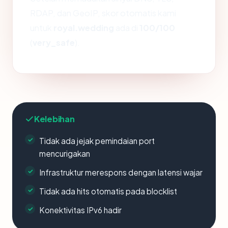
RDAP, dan GeoIP, skor otomatis kami
untuk
royal.wedding
ada di
100/100
(
very_safe
).
Kelebihan
Tidak ada jejak pemindaian port
mencurigakan
Infrastruktur merespons dengan latensi wajar
Tidak ada hits otomatis pada blocklist
Konektivitas IPv6 hadir