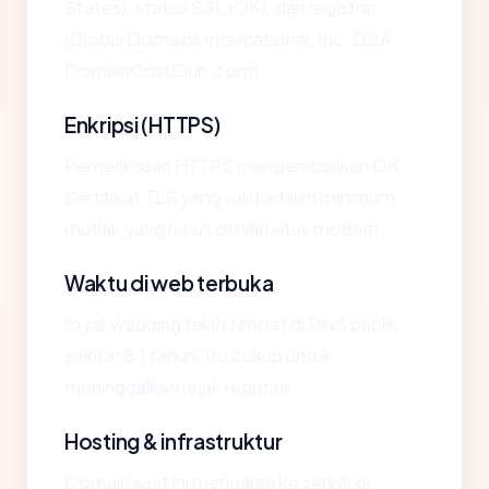
States), status SSL (OK), dan registrar
(Global Domains International, Inc. DBA
DomainCostClub.com).
Enkripsi (HTTPS)
Pemeriksaan HTTPS mengembalikan OK.
Sertifikat TLS yang valid adalah minimum
mutlak yang harus dimiliki situs modern.
Waktu di web terbuka
royal.wedding telah terlihat di DNS publik
sekitar 5.1 tahun. Itu cukup untuk
meninggalkan jejak reputasi.
Hosting & infrastruktur
Domain saat ini mengarah ke server di