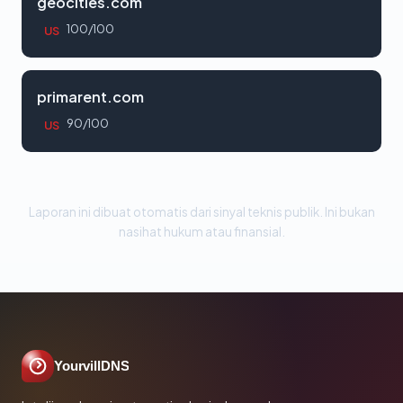
geocities.com
100/100
US
primarent.com
90/100
US
Laporan ini dibuat otomatis dari sinyal teknis publik. Ini bukan
nasihat hukum atau finansial.
YourvillDNS