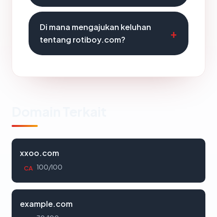
Di mana mengajukan keluhan
tentang rotiboy.com?
Domain Terkait
xxoo.com
100/100
CA
example.com