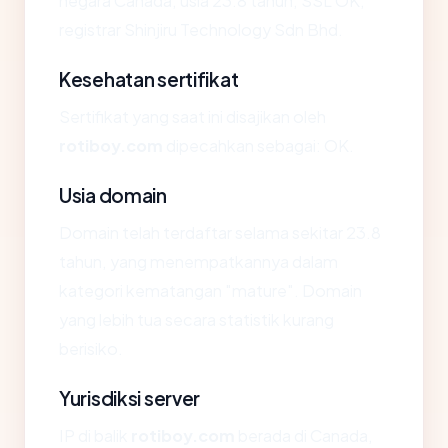
negara Canada, usia 23.8 tahun, SSL OK,
registrar Shinjiru Technology Sdn Bhd.
Kesehatan sertifikat
Sertifikat yang saat ini disajikan oleh
rotiboy.com
dipecahkan sebagai: OK.
Usia domain
Domain telah terdaftar selama sekitar 23.8
tahun, yang menempatkannya dalam
kategori kematangan "mature". Domain
yang lebih tua secara statistik kurang
berisiko.
Yurisdiksi server
IP di balik
rotiboy.com
berada di Canada,