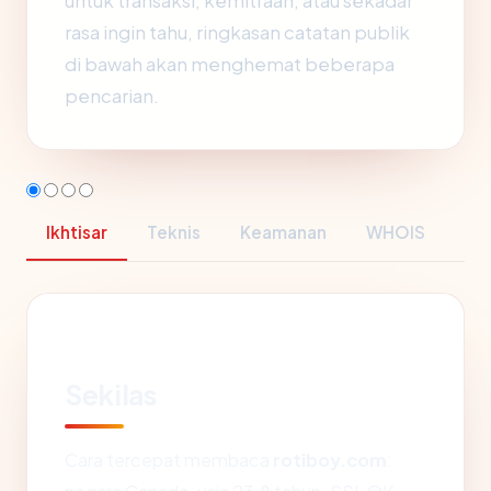
untuk transaksi, kemitraan, atau sekadar
rasa ingin tahu, ringkasan catatan publik
di bawah akan menghemat beberapa
pencarian.
Ikhtisar
Teknis
Keamanan
WHOIS
Sekilas
Cara tercepat membaca
rotiboy.com
: