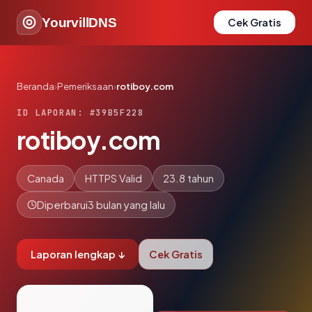
YourvillDNS
Cek Gratis
Beranda
›
Pemeriksaan
›
rotiboy.com
ID LAPORAN: #39B5F228
rotiboy.com
Canada
HTTPS Valid
23.8 tahun
Diperbarui
3 bulan yang lalu
Laporan lengkap ↓
Cek Gratis