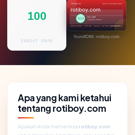
100
YourvillDNS · rotiboy.com
SANGAT AMAN
Apa yang kami ketahui
tentang rotiboy.com
Apakah Anda memeriksa
rotiboy.com