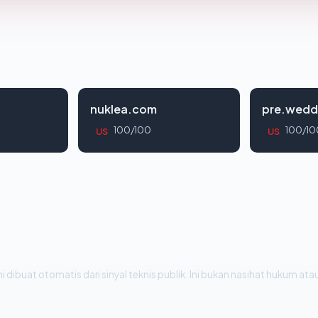
nuklea.com
pre.wedd
100/100
100/10
US
US
i dibuat otomatis dari sinyal teknis publik. Ini bukan nasihat hukum atau