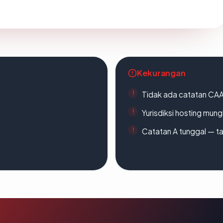
Kekurangan
Tidak ada catatan CA
Yurisdiksi hosting mun
Catatan A tunggal — ta