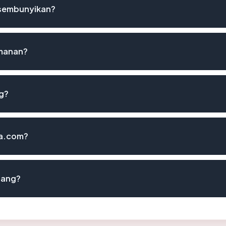
isembunyikan?
amanan?
ng?
ba.com?
lang?