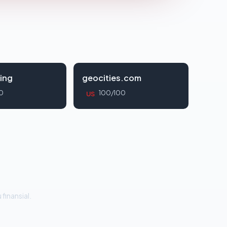
ing
geocities.com
0
100/100
US
 finansial.