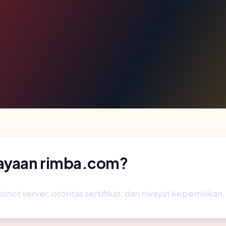
ayaan rimba.com?
shot server, otoritas sertifikat, dan riwayat kepemilikan.