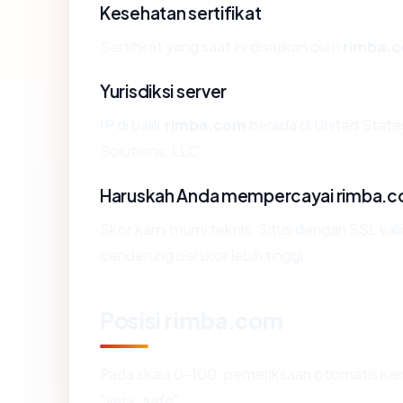
Kesehatan sertifikat
Sertifikat yang saat ini disajikan oleh
rimba.
Yurisdiksi server
IP di balik
rimba.com
berada di United State
Solutions, LLC.
Haruskah Anda mempercayai rimba.
Skor kami murni teknis. Situs dengan SSL val
cenderung berskor lebih tinggi.
Posisi rimba.com
Pada skala 0-100, pemeriksaan otomatis 
"very_safe".