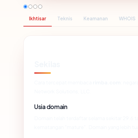
Ikhtisar
Teknis
Keamanan
WHOIS
Sekilas
Cara tercepat membaca
rimba.com
: negar
Network Solutions, LLC.
Usia domain
Domain telah terdaftar selama sekitar 29.6
kematangan "mature". Domain yang lebih tua s