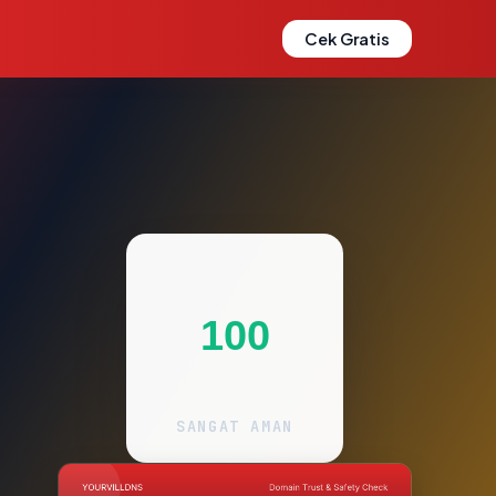
Cek Gratis
100
SANGAT AMAN