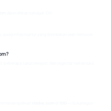
com
dipecahkan sebagai: OK.
s, pada infrastruktur yang disediakan oleh Network
com?
id, beberapa tahun riwayat, dan registrar terkemuka
kami menempatkan
rimba.com
di
100
— itu kategori