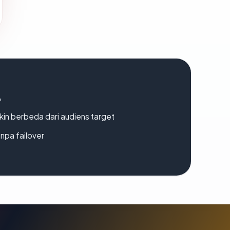
A
gkin berbeda dari audiens target
npa failover