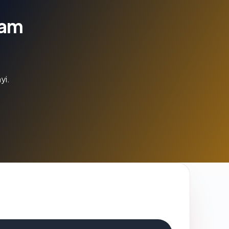
lam
yi.