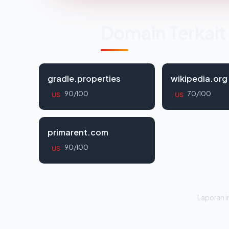
Domain Terkait
gradle.properties
wikipedia.org
90/100
70/100
US
US
primarent.com
90/100
US
Laporan in