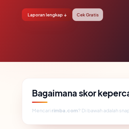
Laporan lengkap ↓
Cek Gratis
Bagaimana skor keperc
Mencari
rimba.com
? Di bawah adalah snap