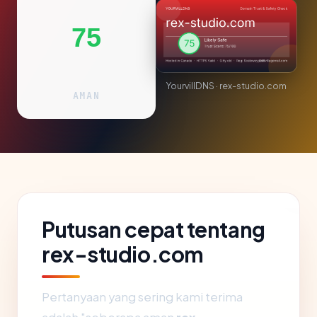
75
YourvillDNS · rex-studio.com
AMAN
Putusan cepat tentang
rex-studio.com
Pertanyaan yang sering kami terima