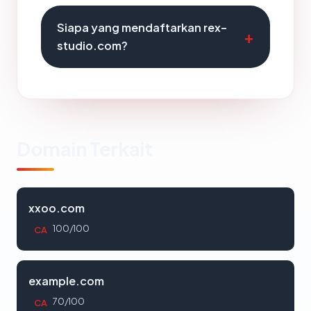
Siapa yang mendaftarkan rex-
studio.com?
Domain Terkait
xxoo.com
100/100
CA
example.com
70/100
CA