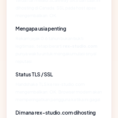
terdaftar melalui Scaleway SAS dan saat ini
dihosting di Canada. SSL pada host apex
mengembalikan: OK.
Mengapa usia penting
Rekam jejak 0.6 tahun bukan bukti
legitimasi, tetapi berarti
rex-studio.com
punya waktu untuk mengakumulasi sinyal
reputasi.
Status TLS / SSL
Handshake TLS ke rex-studio.com
mengembalikan: OK. Browser modern akan
memperingatkan pengguna ketika ini gagal.
Di mana rex-studio.com dihosting