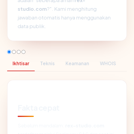
adalah "seberapa aman
rex-
studio.com
?". Kami menghitung
jawaban otomatis hanya menggunakan
data publik.
Ikhtisar
Teknis
Keamanan
WHOIS
Fakta cepat
Sebelum mendalam:
rex-studio.com