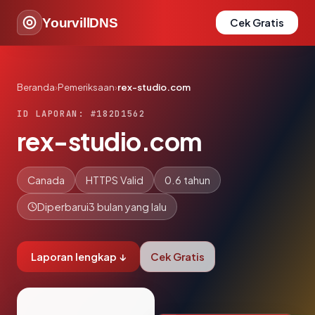
YourvillDNS
Cek Gratis
Beranda
›
Pemeriksaan
›
rex-studio.com
ID LAPORAN: #182D1562
rex-studio.com
Canada
HTTPS Valid
0.6 tahun
Diperbarui
3 bulan yang lalu
Laporan lengkap ↓
Cek Gratis