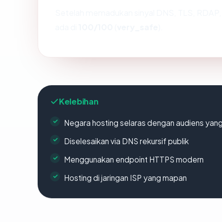
Setelah memadukan sinyal DNS, TLS, RDAP, 
ada di
100/100
(
very_safe
).
Kelebihan
Negara hosting selaras dengan audiens yan
Diselesaikan via DNS rekursif publik
Menggunakan endpoint HTTPS modern
Hosting di jaringan ISP yang mapan