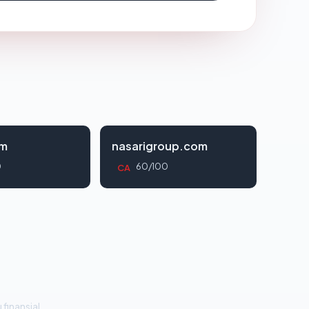
om
nasarigroup.com
0
60/100
CA
 finansial.