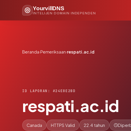
YourvillDNS
INTELIJEN DOMAIN INDEPENDEN
Beranda
›
Pemeriksaan
›
respati.ac.id
ID LAPORAN: #24E8E2BD
respati.ac.id
Canada
HTTPS Valid
22.4 tahun
Diperb