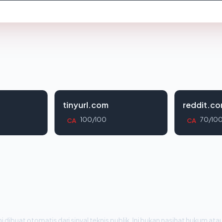
tinyurl.com
reddit.c
100/100
70/10
CA
CA
i dibuat otomatis dari sinyal teknis publik. Ini bukan nasihat hukum atau