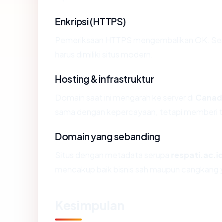
Enkripsi (HTTPS)
Pemeriksaan HTTPS mengembalikan OK. Serti
harus dimiliki situs modern.
Hosting & infrastruktur
Domain saat ini mengarah ke server di
Canad
sama dengan kepercayaan, tetapi memberi ta
Domain yang sebanding
Situs dengan metadata serupa
respati.ac.i
mencakup baik bisnis sah maupun cangkang y
Kesimpulan