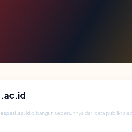
i.ac.id
respati.ac.id
dibangun sepenuhnya dari data publik: sia