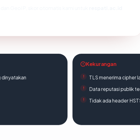
dan GeoIP, skor otomatis kami untuk
respati.ac.id
Kekurangan
g dinyatakan
TLS menerima cipher 
Data reputasi publik t
Tidak ada header HST