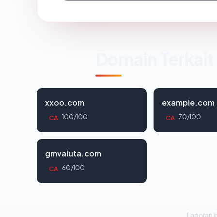
Domain Terkait
xxoo.com
example.com
100/100
70/100
CA
CA
gmvaluta.com
60/100
CA
Laporan in