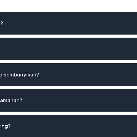
d?
 disembunyikan?
keamanan?
hing?