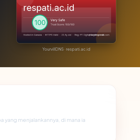
YourvillDNS · respati.ac.id
pa yang menjalankannya, di mana ia