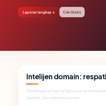
Laporan lengkap ↓
Cek Gratis
Intelijen domain: respat
Pandangan pihak ketiga yang netral pada
berada, dan seberapa aman.