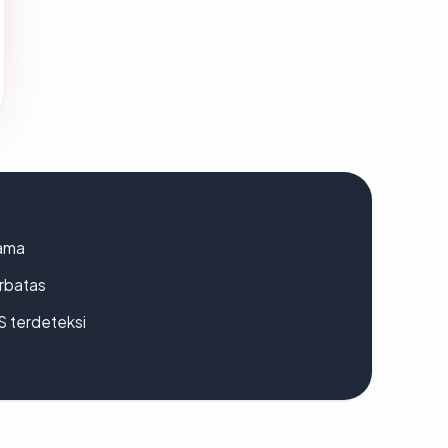
lama
erbatas
S terdeteksi