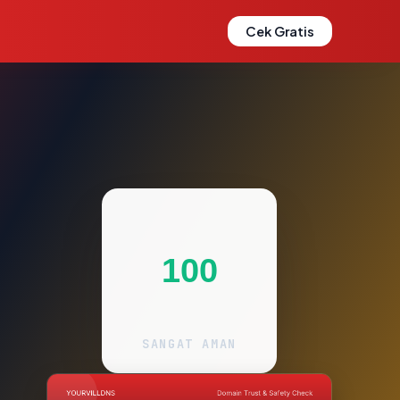
Cek Gratis
100
SANGAT AMAN