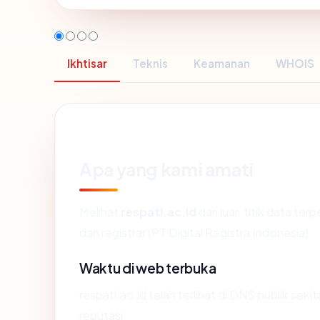
Ikhtisar
Teknis
Keamanan
WHOIS
Apa yang kami amati
Melihat
respati.ac.id
dari luar, titik data t
dan registrar (PT Digital Registra Indonesia).
Waktu di web terbuka
respati.ac.id telah terlihat di DNS publik sek
reputasi.