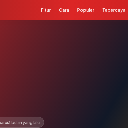
Fitur
Cara
Populer
Tepercaya
arui
3 bulan yang lalu