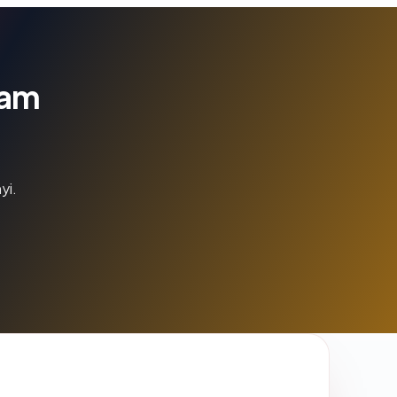
lam
yi.