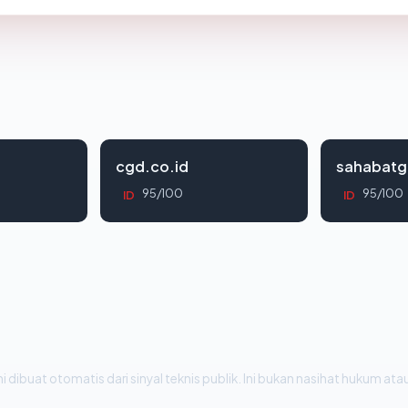
cgd.co.id
sahabatg
95/100
95/100
ID
ID
i dibuat otomatis dari sinyal teknis publik. Ini bukan nasihat hukum atau