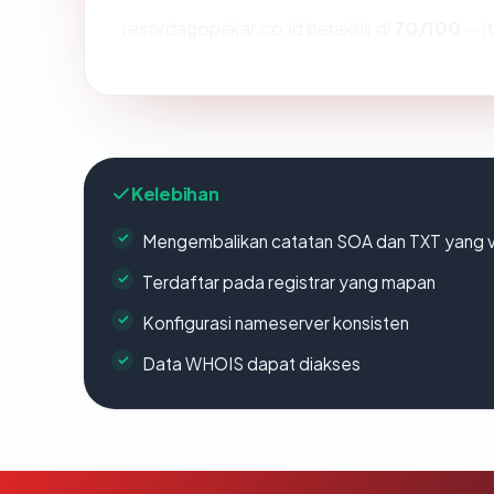
resordagopakar.co.id berakhir di
70/100
— i
Kelebihan
Mengembalikan catatan SOA dan TXT yang v
Terdaftar pada registrar yang mapan
Konfigurasi nameserver konsisten
Data WHOIS dapat diakses