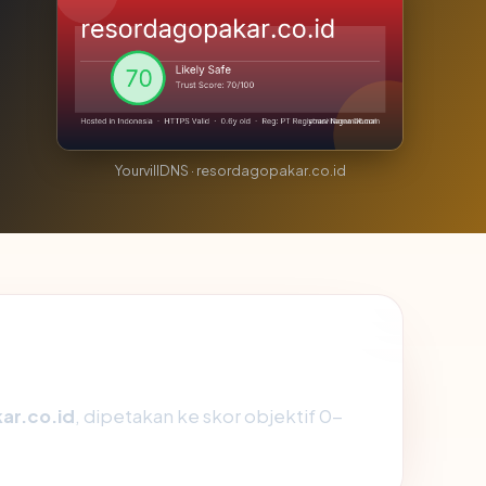
YourvillDNS · resordagopakar.co.id
ar.co.id
, dipetakan ke skor objektif 0-