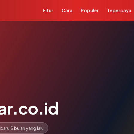
Fitur
Cara
Populer
Tepercaya
r.co.id
barui
3 bulan yang lalu