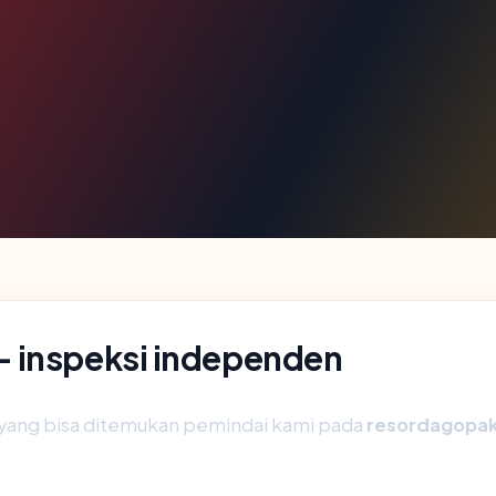
— inspeksi independen
ik yang bisa ditemukan pemindai kami pada
resordagopak