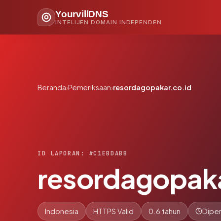
YourvillDNS
INTELIJEN DOMAIN INDEPENDEN
Beranda
›
Pemeriksaan
›
resordagopakar.co.id
ID LAPORAN: #C1EBDABB
resordagopaka
Indonesia
HTTPS Valid
0.6 tahun
Diper