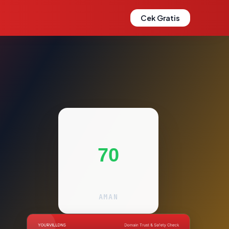
Cek Gratis
70
AMAN