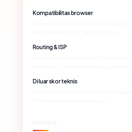
Kompatibilitas browser
Browser umum akan menerima konfigurasi TL
mengembalikan "OK". Nilai saat ini: OK.
Routing & ISP
Lalu lintas ke resordagopakar.co.id saat ini b
Indonesia — terlihat oleh siapa pun yang men
Di luar skor teknis
Profil teknis bersih hanya membuktikan
reso
TIDAK membuktikan konten jujur.
Intinya