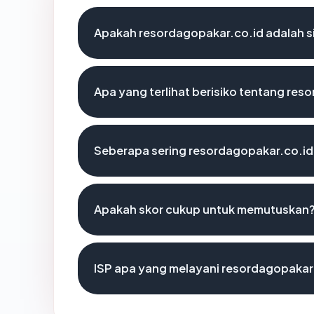
Apakah resordagopakar.co.id adalah si
Apa yang terlihat berisiko tentang res
Seberapa sering resordagopakar.co.id 
Apakah skor cukup untuk memutuskan
ISP apa yang melayani resordagopakar