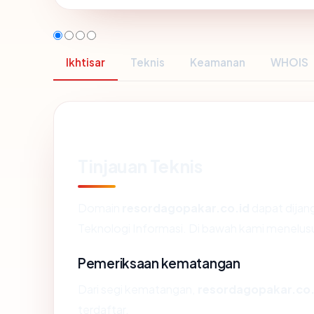
Ikhtisar
Teknis
Keamanan
WHOIS
Tinjauan Teknis
Domain
resordagopakar.co.id
dapat dijan
Teknologi Informasi. Di bawah kami menelusuri
Pemeriksaan kematangan
Dari segi kematangan,
resordagopakar.co.
terdaftar.