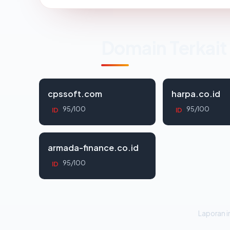
Domain Terkait
cpssoft.com
harpa.co.id
95/100
95/100
ID
ID
armada-finance.co.id
95/100
ID
Laporan in