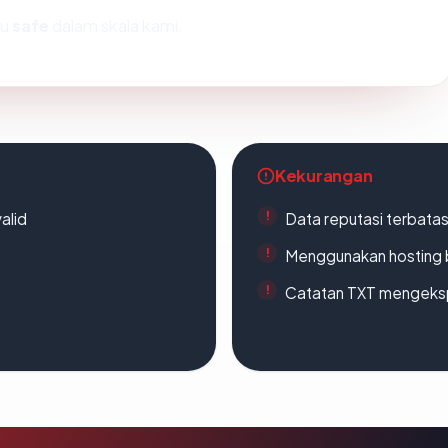
tu
safe
dalam skala kami.
Kekurangan
alid
Data reputasi terbata
Menggunakan hosting 
Catatan TXT mengeksp