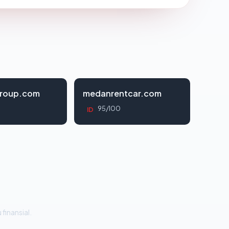
roup.com
medanrentcar.com
95/100
ID
 finansial.