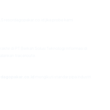
S resordagopakar.co.id jika probe kami
erakhir di PT Berkah Solusi Teknologi Informasi di
jalankan traceroute.
rdagopakar.co.id
mengikuti standar pipa industri.