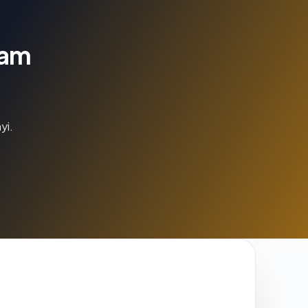
lam
yi.