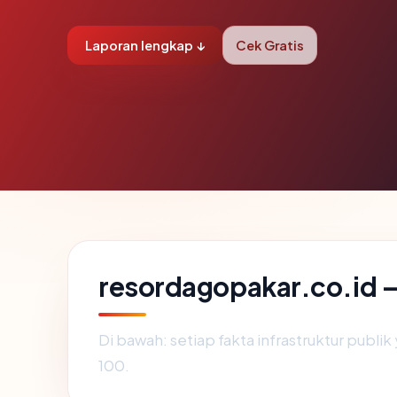
Laporan lengkap ↓
Cek Gratis
resordagopakar.co.id 
Di bawah: setiap fakta infrastruktur publ
100.