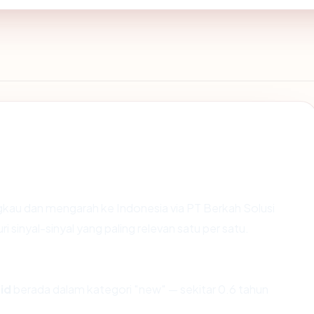
gkau dan mengarah ke Indonesia via PT Berkah Solusi
 sinyal-sinyal yang paling relevan satu per satu.
id
berada dalam kategori "new" — sekitar 0.6 tahun