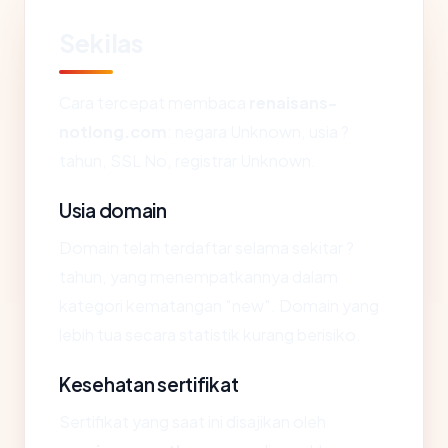
Sekilas
Cara tercepat membaca
renaisans-
notlong.com
: negara Unknown, usia ?
tahun, SSL No, registrar Unknown.
Usia domain
Domain telah terdaftar selama sekitar ?
tahun, yang menempatkannya dalam
kategori kematangan "new". Domain yang
lebih tua secara statistik kurang berisiko.
Kesehatan sertifikat
Sertifikat yang saat ini disajikan oleh