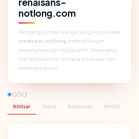
renaisans-
notlong.com
Pandangan pihak ketiga yang netral pada
renaisans-notlong.com
dibangun
sepenuhnya dari data publik: siapa yang
menjalankannya, di mana ia berada, dan
seberapa aman.
Ikhtisar
Teknis
Keamanan
WHOIS