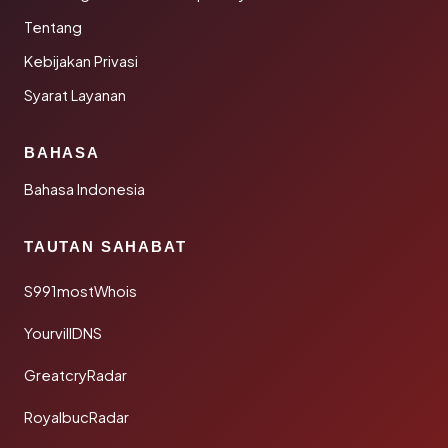
Tentang
Kebijakan Privasi
Syarat Layanan
BAHASA
Bahasa Indonesia
TAUTAN SAHABAT
S991mostWhois
YourvillDNS
GreatcryRadar
RoyalbucRadar