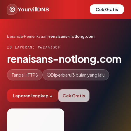
YourvillDNS
Cek Gratis
Beranda
›
Pemeriksaan
›
renaisans-notlong.com
ID LAPORAN: #62A433CF
renaisans-notlong.com
Tanpa HTTPS
Diperbarui
3 bulan yang lalu
Laporan lengkap ↓
Cek Gratis