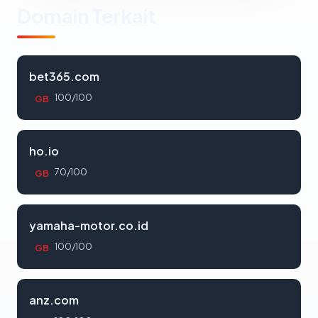
Domain Terkait
bet365.com
100/100
GB
ho.io
70/100
GB
yamaha-motor.co.id
100/100
GB
anz.com