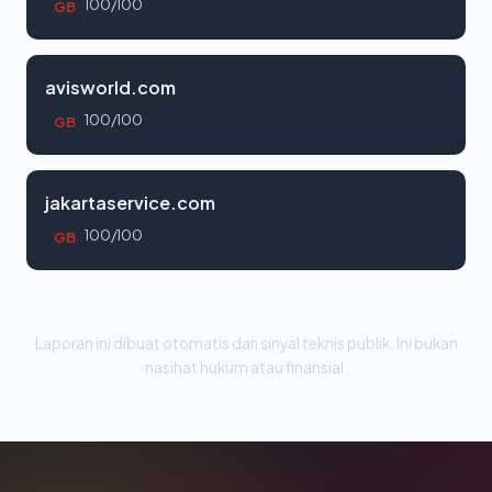
100/100
GB
avisworld.com
100/100
GB
jakartaservice.com
100/100
GB
Laporan ini dibuat otomatis dari sinyal teknis publik. Ini bukan
nasihat hukum atau finansial.