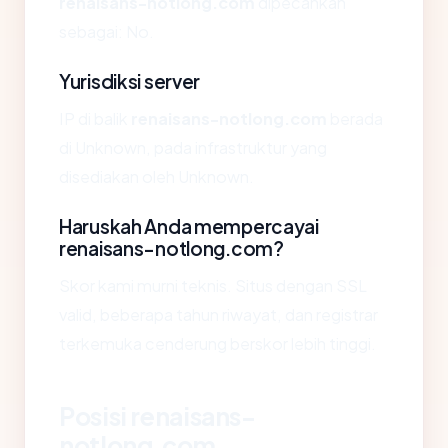
renaisans-notlong.com
dipecahkan
sebagai: No.
Yurisdiksi server
IP di balik
renaisans-notlong.com
berada
di Unknown, pada infrastruktur yang
disediakan oleh Unknown.
Haruskah Anda mempercayai
renaisans-notlong.com?
Skor kami murni teknis. Situs dengan SSL
valid, beberapa tahun riwayat, dan registrar
terkemuka cenderung berskor lebih tinggi.
Posisi renaisans-
notlong.com