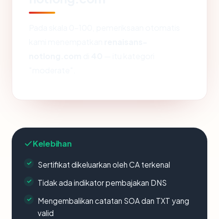
Pada skala 0-100, pemeriksaan otomatis
kami menempatkan
renaisans-
notlong.com
di
40
— itu kategori
"moderate".
Kelebihan
Sertifikat dikeluarkan oleh CA terkenal
Tidak ada indikator pembajakan DNS
Mengembalikan catatan SOA dan TXT yang
valid