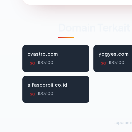
Domain Terkait
cvastro.com
yogyes.com
100/100
100/100
SG
SG
alfascorpii.co.id
100/100
SG
Laporan in