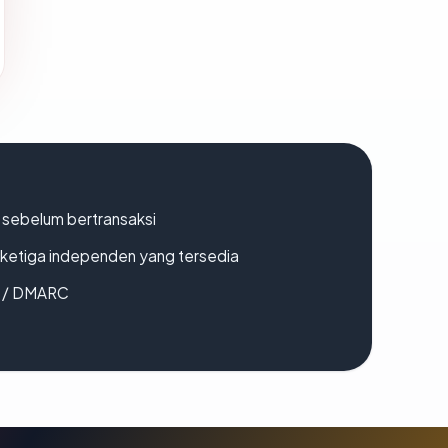
en sebelum bertransaksi
k ketiga independen yang tersedia
F / DMARC