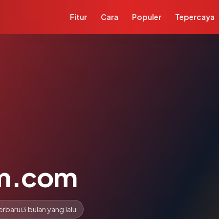
Fitur
Cara
Populer
Tepercaya
fm.com
erbarui
3 bulan yang lalu