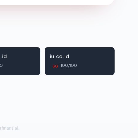
.id
iu.co.id
00
100/100
SG
 finansial.