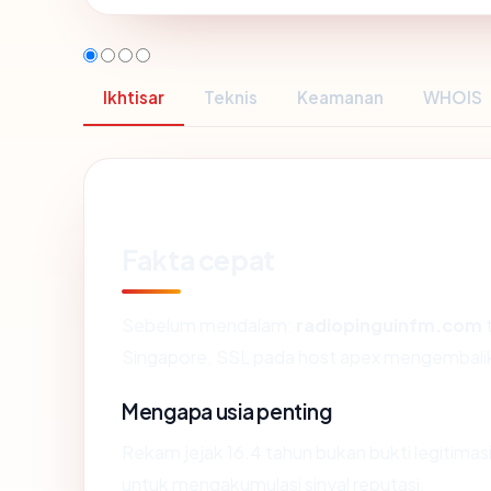
Ikhtisar
Teknis
Keamanan
WHOIS
Fakta cepat
Sebelum mendalam:
radiopinguinfm.com
t
Singapore. SSL pada host apex mengembali
Mengapa usia penting
Rekam jejak 16.4 tahun bukan bukti legitimasi
untuk mengakumulasi sinyal reputasi.