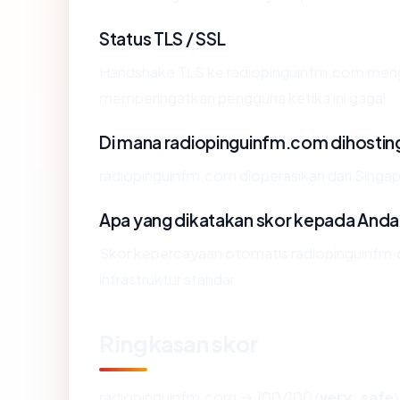
Status TLS / SSL
Handshake TLS ke radiopinguinfm.com men
memperingatkan pengguna ketika ini gagal.
Di mana radiopinguinfm.com dihostin
radiopinguinfm.com dioperasikan dari Singa
Apa yang dikatakan skor kepada Anda
Skor kepercayaan otomatis radiopinguinfm.
infrastruktur standar.
Ringkasan skor
radiopinguinfm.com → 100/100 (
very_safe