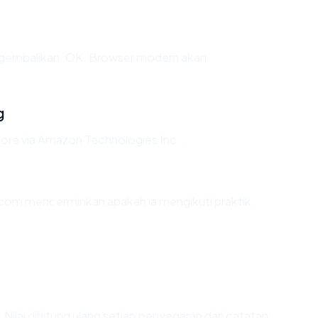
gembalikan: OK. Browser modern akan
g
pore via Amazon Technologies Inc..
com mencerminkan apakah ia mengikuti praktik
). Nilai dihitung ulang setiap penyegaran dari catatan