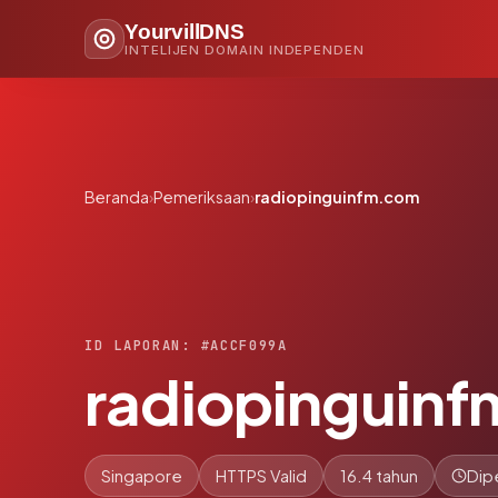
YourvillDNS
INTELIJEN DOMAIN INDEPENDEN
Beranda
›
Pemeriksaan
›
radiopinguinfm.com
ID LAPORAN: #ACCF099A
radiopinguin
Singapore
HTTPS Valid
16.4 tahun
Dip