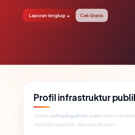
Laporan lengkap ↓
Cek Gratis
Profil infrastruktur pub
Untuk
radiopinguinfm.com
kami menyoroti
reputasi registrar, dan usia domain.