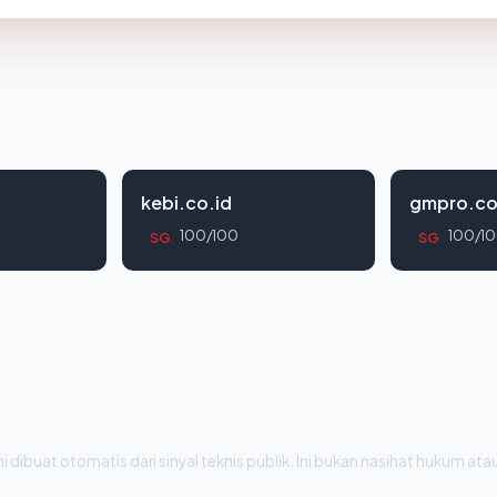
kebi.co.id
gmpro.co
100/100
100/1
SG
SG
i dibuat otomatis dari sinyal teknis publik. Ini bukan nasihat hukum atau