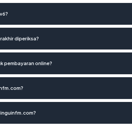
Pv6?
rakhir diperiksa?
k pembayaran online?
infm.com?
pinguinfm.com?