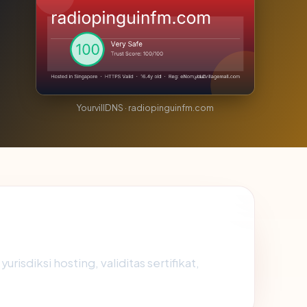
YourvillDNS · radiopinguinfm.com
sdiksi hosting, validitas sertifikat,