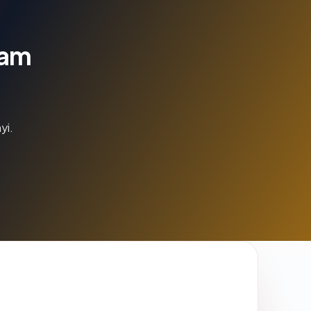
lam
yi.