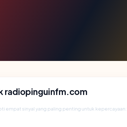
lik radiopinguinfm.com
 empat sinyal yang paling penting untuk kepercayaan: yuri