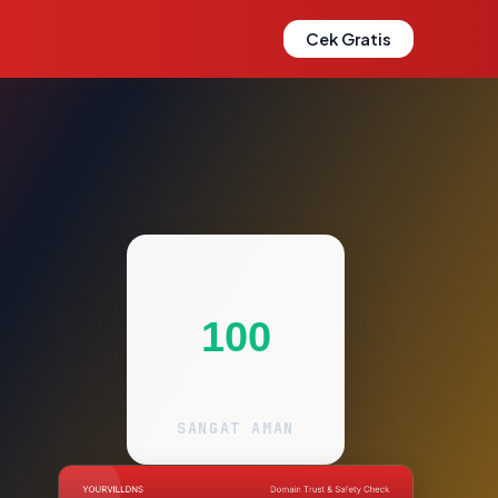
Cek Gratis
100
SANGAT AMAN