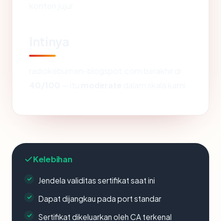
konten jujur.
Intinya
radiokebumen-blogspot.com berakhir di
40/100
— itu
moderate
dalam skala kami.
Kelebihan
Jendela validitas sertifikat saat ini
Dapat dijangkau pada port standar
Sertifikat dikeluarkan oleh CA terkenal