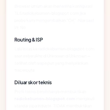
Browser umum akan menerima konfigurasi
TLS radiokebumen-blogspot.com jika
probe kami mengembalikan "OK". Nilai saat
ini: No.
Routing & ISP
Lalu lintas ke radiokebumen-blogspot.com
saat ini berakhir di Unknown di Unknown —
terlihat oleh siapa pun yang menjalankan
traceroute.
Di luar skor teknis
Profil teknis bersih hanya membuktikan
radiokebumen-blogspot.com
mengikuti
standar pipa industri. TIDAK membuktikan