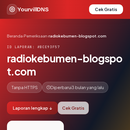
YourvillDNS
Cek Gratis
Beranda
›
Pemeriksaan
›
radiokebumen-blogspot.com
ID LAPORAN: #BCE93F57
radiokebumen-blogspo
t.com
Tanpa HTTPS
Diperbarui
3 bulan yang lalu
Laporan lengkap ↓
Cek Gratis