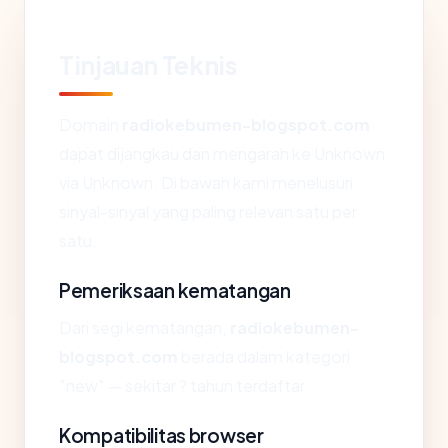
Tinjauan Teknis
Domain
radiokebumen-blogspot.com
dapat dijangkau dan mengarah ke Unknown
via Unknown. Di bawah kami menelusuri
sinyal-sinyal yang paling relevan satu per
satu.
Pemeriksaan kematangan
Dari segi kematangan,
radiokebumen-
blogspot.com
berada dalam kategori
"new" — sekitar ? tahun terdaftar.
Kompatibilitas browser