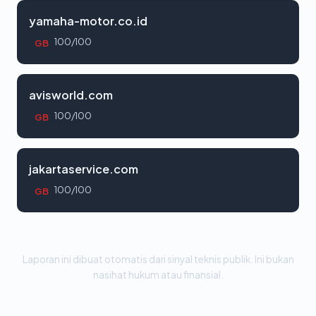
yamaha-motor.co.id
100/100
GB
avisworld.com
100/100
GB
jakartaservice.com
100/100
GB
Laporan ini dibuat otomatis dari sinyal teknis publik. Ini bukan
nasihat hukum atau finansial.