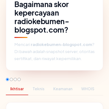
Bagaimana skor
kepercayaan
radiokebumen-
blogspot.com?
Mencari
radiokebumen-blogspot.com
?
Di bawah adalah snapshot server, otoritas
sertifikat, dan riwayat kepemilikan.
Ikhtisar
Teknis
Keamanan
WHOIS