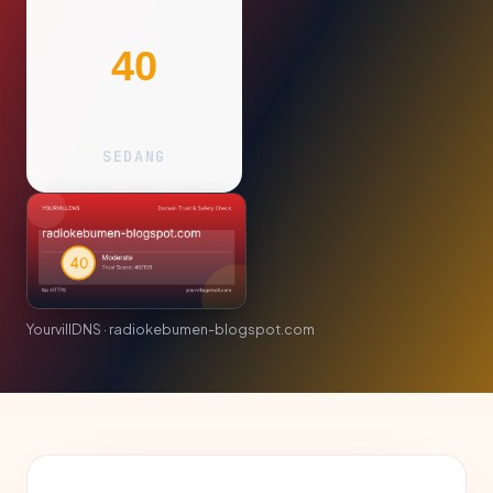
40
SEDANG
YourvillDNS · radiokebumen-blogspot.com