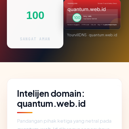
100
YourvillDNS · quantum.web.id
SANGAT AMAN
Intelijen domain:
quantum.web.id
Pandangan pihak ketiga yang netral pada