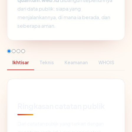
quantum.web.id
dibangun sepenuhnya
dari data publik: siapa yang
menjalankannya, di mana ia berada, dan
seberapa aman.
Ikhtisar
Teknis
Keamanan
WHOIS
Ringkasan catatan publik
Dari catatan publik yang terkait dengan