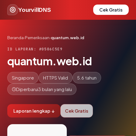
YourvillDNS
Cek Gratis
Beranda
›
Pemeriksaan
›
quantum.web.id
ID LAPORAN: #0506C5E9
quantum.web.id
Singapore
HTTPS Valid
5.6 tahun
Diperbarui
3 bulan yang lalu
Laporan lengkap ↓
Cek Gratis