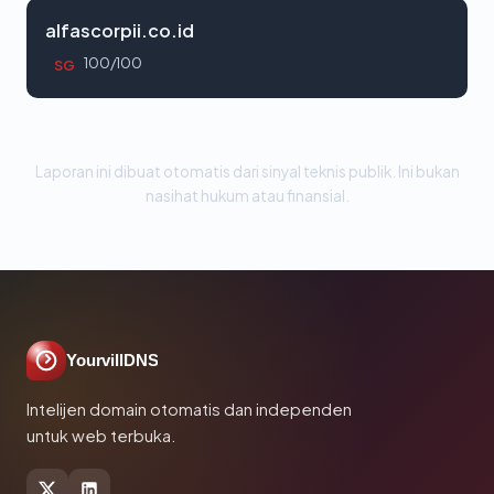
alfascorpii.co.id
100/100
SG
Laporan ini dibuat otomatis dari sinyal teknis publik. Ini bukan
nasihat hukum atau finansial.
YourvillDNS
Intelijen domain otomatis dan independen
untuk web terbuka.