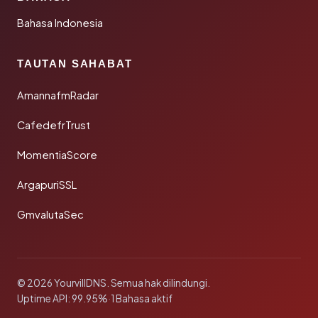
Bahasa Indonesia
TAUTAN SAHABAT
AmannafmRadar
CafedefrTrust
MomentiaScore
ArgapuriSSL
GmvalutaSec
© 2026 YourvillDNS. Semua hak dilindungi.
Uptime API: 99.95%
·
1 Bahasa aktif