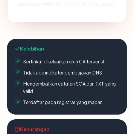
quantum.web.id
di
100/100
(
very_safe
).
Kelebihan
Sertifikat dikeluarkan oleh CA terkenal
Tidak ada indikator pembajakan DNS
Mengembalikan catatan SOA dan TXT yang
valid
Terdaftar pada registrar yang mapan
Kekurangan