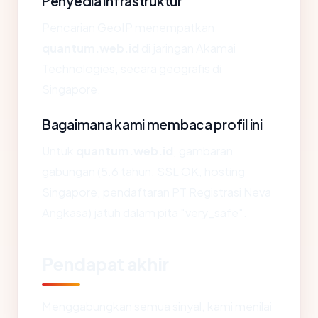
Penyedia infrastruktur
Pencarian GeoIP menempatkan
quantum.web.id
di jaringan Akamai
Technologies, secara geografis di
Singapore.
Bagaimana kami membaca profil ini
Untuk
quantum.web.id
, gambaran
gabungan (5.6 tahun, SSL OK, hosting
Singapore, pendaftaran PT Registrasi Neva
Angkasa) jatuh dalam pita "very_safe".
Pendapat akhir
Menggabungkan semua sinyal, kami menilai