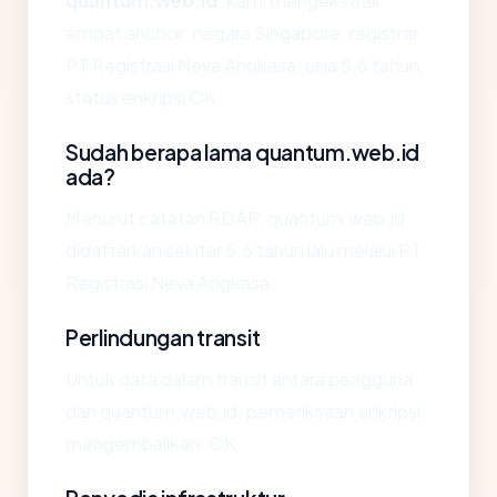
quantum.web.id
, kami mengekstrak
empat anchor: negara Singapore, registrar
PT Registrasi Neva Angkasa, usia 5.6 tahun,
status enkripsi OK.
Sudah berapa lama quantum.web.id
ada?
Menurut catatan RDAP, quantum.web.id
didaftarkan sekitar 5.6 tahun lalu melalui PT
Registrasi Neva Angkasa.
Perlindungan transit
Untuk data dalam transit antara pengguna
dan quantum.web.id, pemeriksaan enkripsi
mengembalikan: OK.