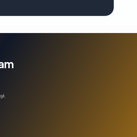
lam
yi.