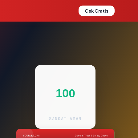
Cek Gratis
100
SANGAT AMAN