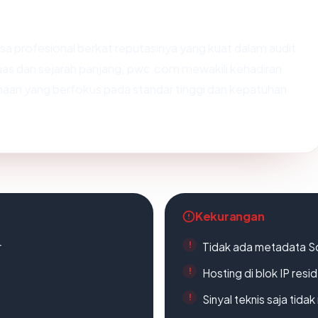
asa profesional berkat reputasinya yang kuat dalam audit
luas dan sejarah panjang, pwc.com mewakili kehadiran
ahaan yang berfokus pada standar tinggi dan kepatuhan
Kekurangan
r
Tidak ada metadata S
Hosting di blok IP resi
Sinyal teknis saja tid