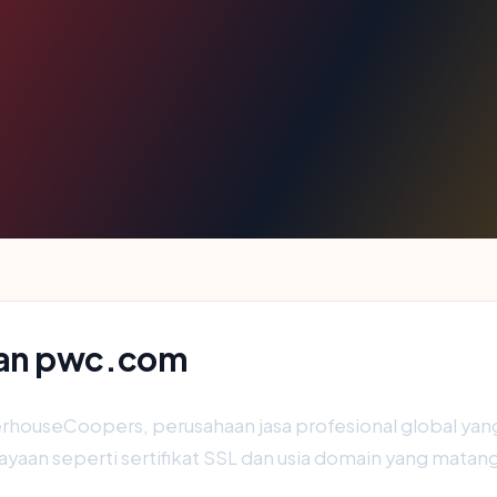
nan pwc.com
houseCoopers, perusahaan jasa profesional global yang 
cayaan seperti sertifikat SSL dan usia domain yang matan