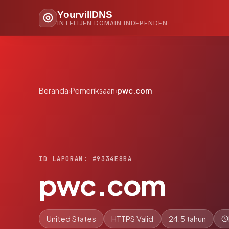
YourvillDNS
INTELIJEN DOMAIN INDEPENDEN
Beranda
›
Pemeriksaan
›
pwc.com
ID LAPORAN: #9334E8BA
pwc.com
United States
HTTPS Valid
24.5 tahun