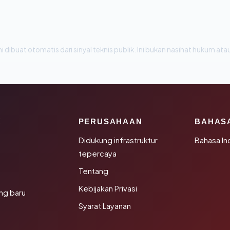
i dibuat otomatis dari sinyal teknis publik. Ini bukan nasihat hukum atau
K
PERUSAHAAN
BAHAS
Didukung infrastruktur
Bahasa In
tepercaya
Tentang
Kebijakan Privasi
ng baru
Syarat Layanan