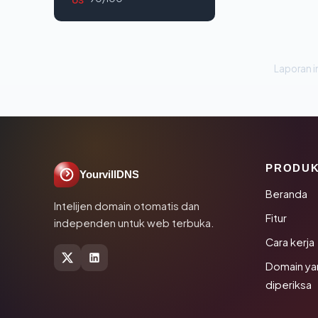
Laporan in
PRODU
YourvillDNS
Beranda
Intelijen domain otomatis dan
Fitur
independen untuk web terbuka.
Cara kerja
Domain ya
diperiksa