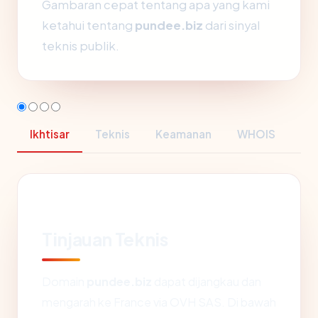
Gambaran cepat tentang apa yang kami
ketahui tentang
pundee.biz
dari sinyal
teknis publik.
Ikhtisar
Teknis
Keamanan
WHOIS
Tinjauan Teknis
Domain
pundee.biz
dapat dijangkau dan
mengarah ke France via OVH SAS. Di bawah