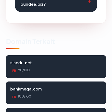
pundee.biz?
Domain Terkait
sisedu.net
90/100
FR
bankmega.com
100/100
FR