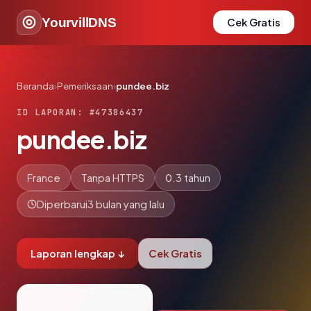
YourvillDNS
Cek Gratis
Beranda
›
Pemeriksaan
›
pundee.biz
ID LAPORAN: #47386437
pundee.biz
France
Tanpa HTTPS
0.3 tahun
Diperbarui
3 bulan yang lalu
Laporan lengkap ↓
Cek Gratis