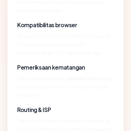
kami menelusuri sinyal-sinyal yang paling
relevan satu per satu.
Kompatibilitas browser
Browser umum akan menerima konfigurasi
TLS pundee.biz jika probe kami
mengembalikan "OK". Nilai saat ini: No.
Pemeriksaan kematangan
Dari segi kematangan,
pundee.biz
berada
dalam kategori "new" — sekitar 0.3 tahun
terdaftar.
Routing & ISP
Lalu lintas ke pundee.biz saat ini berakhir di
OVH SAS di France — terlihat oleh siapa pun