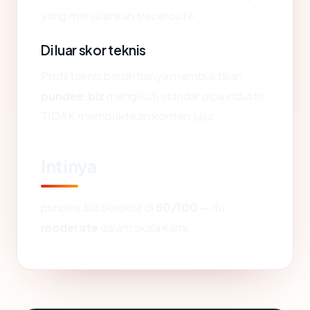
yang menjalankan traceroute.
Di luar skor teknis
Profil teknis bersih hanya membuktikan
pundee.biz
mengikuti standar pipa industri.
TIDAK membuktikan konten jujur.
Intinya
pundee.biz berakhir di
50/100
— itu
moderate
dalam skala kami.