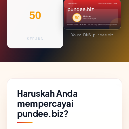
50
YourvillDNS · pundee.biz
SEDANG
Haruskah Anda
mempercayai
pundee.biz?