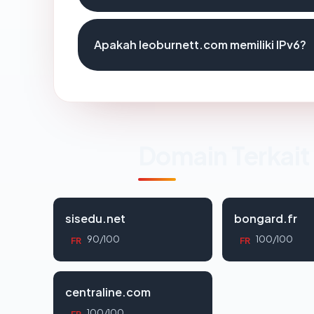
Apakah leoburnett.com memiliki IPv6?
Domain Terkait
sisedu.net
bongard.fr
90/100
100/100
FR
FR
centraline.com
100/100
FR