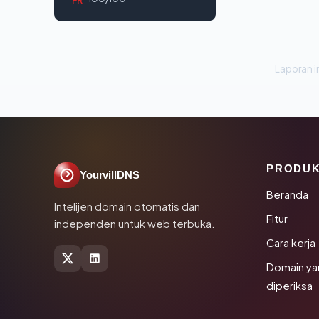
Laporan in
PRODU
YourvillDNS
Beranda
Intelijen domain otomatis dan
Fitur
independen untuk web terbuka.
Cara kerja
Domain ya
diperiksa