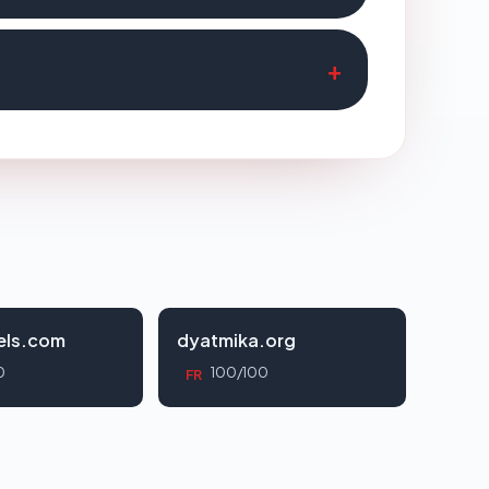
els.com
dyatmika.org
0
100/100
FR