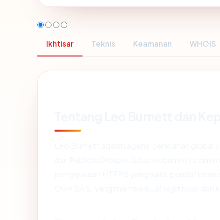
Ikhtisar
Teknis
Keamanan
WHOIS
Tentang Leo Burnett dan Ke
Leo Burnett adalah agensi periklanan global y
dari Publicis Groupe. Situs leoburnett.com 
penggunaan HTTPS yang valid, pendaftaran do
OVH SAS, yang memperkuat legitimasi dan k