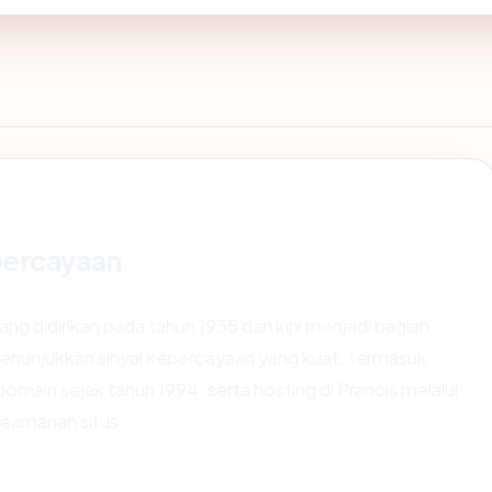
percayaan
ang didirikan pada tahun 1935 dan kini menjadi bagian
menunjukkan sinyal kepercayaan yang kuat, termasuk
main sejak tahun 1994, serta hosting di Prancis melalui
eamanan situs.