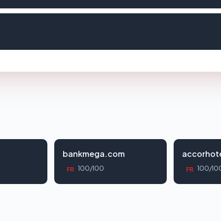
bankmega.com
accorhot
100/100
100/10
FR
FR