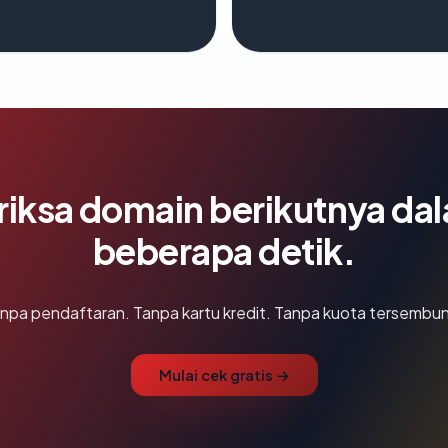
riksa domain berikutnya da
beberapa detik.
npa pendaftaran. Tanpa kartu kredit. Tanpa kuota tersembun
Mulai cek gratis →