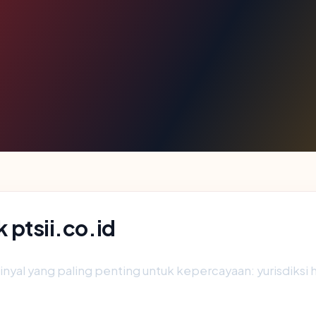
k ptsii.co.id
al yang paling penting untuk kepercayaan: yurisdiksi host