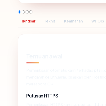
Ikhtisar
Teknis
Keamanan
WHOIS
Temuan awal
Pemeriksaan otomatis kami terhadap
ptsii.
mengarah ke Lithuania, disajikan oleh Hostin
merespons OK.
Putusan HTTPS
Pemeriksaan HTTPS kami ke ptsii.co.id disi