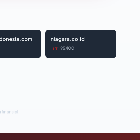
ndonesia.com
niagara.co.id
95/100
LT
 finansial.