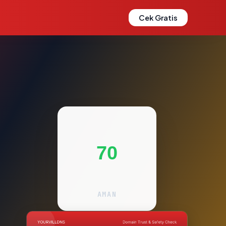
Cek Gratis
70
AMAN