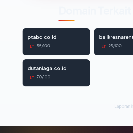
Domain Terkait
ptabc.co.id
balikresnaren
55/100
95/100
LT
LT
dutaniaga.co.id
70/100
LT
Laporan in