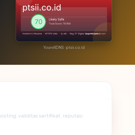
YourvillDNS · ptsii.co.id
ing, validitas sertifikat, reputasi