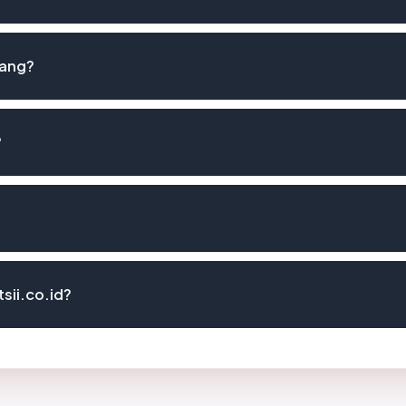
lang?
?
sii.co.id?