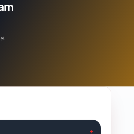
lam
yi.