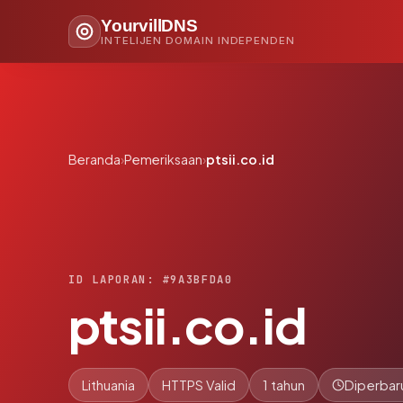
YourvillDNS
INTELIJEN DOMAIN INDEPENDEN
Beranda
›
Pemeriksaan
›
ptsii.co.id
ID LAPORAN: #9A3BFDA0
ptsii.co.id
Lithuania
HTTPS Valid
1 tahun
Diperbar