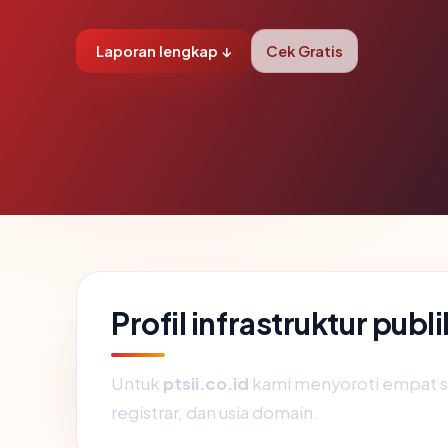
Laporan lengkap ↓
Cek Gratis
Profil infrastruktur publi
Untuk
ptsii.co.id
kami menyoroti empat siny
registrar, dan usia domain.