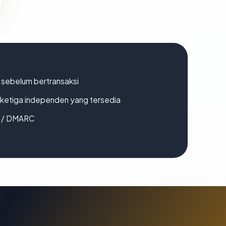
en sebelum bertransaksi
k ketiga independen yang tersedia
F / DMARC