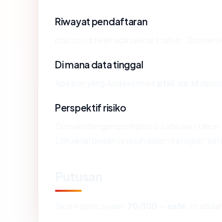
Riwayat pendaftaran
ptsii.co.id telah ada sekitar 1 tahun. Domai
Di mana data tinggal
Apa pun yang Anda kirim ke
ptsii.co.id
dipros
Perspektif risiko
Domain dengan profil ptsii.co.id (usia 1 tahun
Lithuania) biasanya jatuh dalam kategori "saf
Putusan
Skor kepercayaan:
70/100
—
safe
. Ini ada