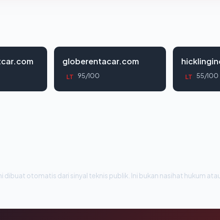
tcar.com
globerentacar.com
hicklingi
95/100
55/100
LT
LT
i dibuat otomatis dari sinyal teknis publik. Ini bukan nasihat hukum atau