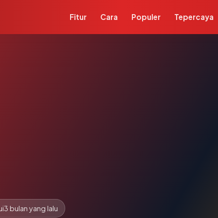
Fitur
Cara
Populer
Tepercaya
ui
3 bulan yang lalu