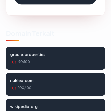
Domain Terkait
gradle.properties
90/100
US
nuklea.com
100/100
US
wikipedia.org