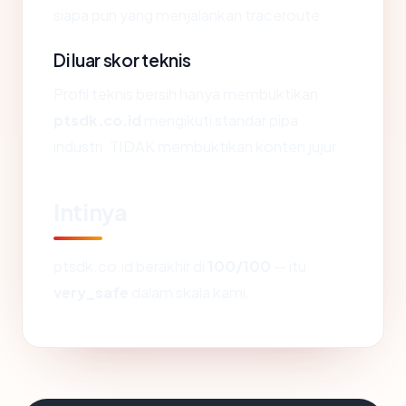
siapa pun yang menjalankan traceroute.
Di luar skor teknis
Profil teknis bersih hanya membuktikan
ptsdk.co.id
mengikuti standar pipa
industri. TIDAK membuktikan konten jujur.
Intinya
ptsdk.co.id berakhir di
100/100
— itu
very_safe
dalam skala kami.