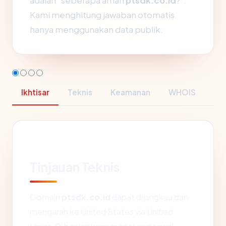
adalah "seberapa aman
ptsdk.co.id
?".
Kami menghitung jawaban otomatis
hanya menggunakan data publik.
Ikhtisar
Teknis
Keamanan
WHOIS
Tinjauan Teknis
Domain
ptsdk.co.id
dapat dijangkau dan
mengarah ke United States via Unified