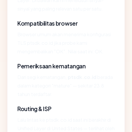
Layer. Di bawah kami menelusuri sinyal-
sinyal yang paling relevan satu per satu.
Kompatibilitas browser
Browser umum akan menerima konfigurasi
TLS ptsdk.co.id jika probe kami
mengembalikan "OK". Nilai saat ini: OK.
Pemeriksaan kematangan
Dari segi kematangan,
ptsdk.co.id
berada
dalam kategori "mature" — sekitar 23.8
tahun terdaftar.
Routing & ISP
Lalu lintas ke ptsdk.co.id saat ini berakhir di
Unified Layer di United States — terlihat oleh