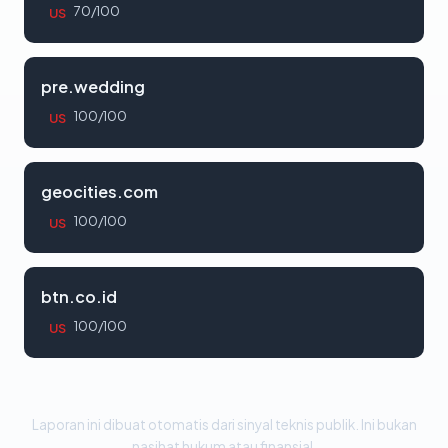
70/100
US
pre.wedding
100/100
US
geocities.com
100/100
US
btn.co.id
100/100
US
Laporan ini dibuat otomatis dari sinyal teknis publik. Ini bukan
nasihat hukum atau finansial.