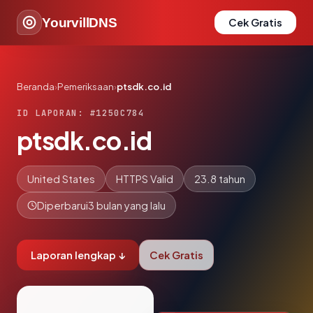
YourvillDNS
Cek Gratis
Beranda
›
Pemeriksaan
›
ptsdk.co.id
ID LAPORAN: #1250C784
ptsdk.co.id
United States
HTTPS Valid
23.8 tahun
Diperbarui
3 bulan yang lalu
Laporan lengkap ↓
Cek Gratis