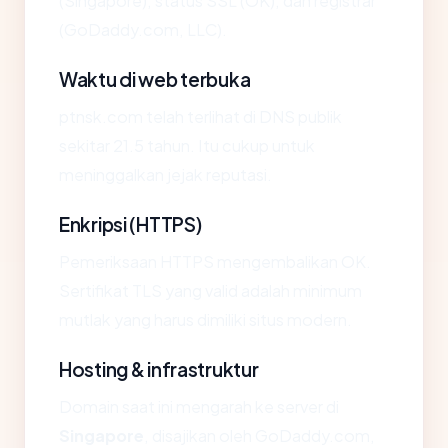
(Singapore), status SSL (OK), dan registrar
(GoDaddy.com, LLC).
Waktu di web terbuka
ptnsk.com telah terlihat di DNS publik
sekitar 21.5 tahun. Itu cukup untuk
meninggalkan jejak reputasi.
Enkripsi (HTTPS)
Pemeriksaan HTTPS mengembalikan OK.
Sertifikat TLS yang valid adalah minimum
mutlak yang harus dimiliki situs modern.
Hosting & infrastruktur
Domain saat ini mengarah ke server di
Singapore
, disajikan oleh GoDaddy.com,