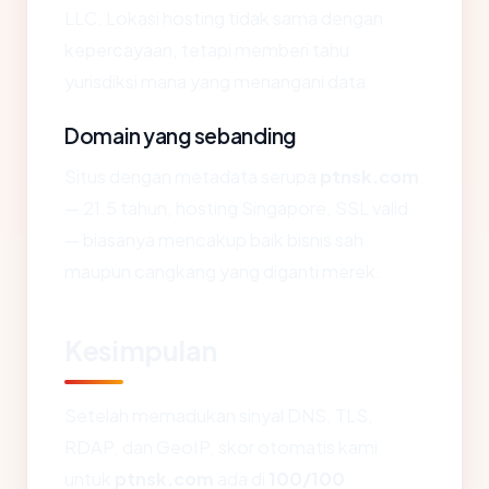
LLC. Lokasi hosting tidak sama dengan
kepercayaan, tetapi memberi tahu
yurisdiksi mana yang menangani data.
Domain yang sebanding
Situs dengan metadata serupa
ptnsk.com
— 21.5 tahun, hosting Singapore, SSL valid
— biasanya mencakup baik bisnis sah
maupun cangkang yang diganti merek.
Kesimpulan
Setelah memadukan sinyal DNS, TLS,
RDAP, dan GeoIP, skor otomatis kami
untuk
ptnsk.com
ada di
100/100