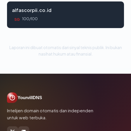
alfascorpii.co.id
100/100
SG
Laporan ini dibuat otomatis dari sinyal teknis publik. Ini bukan
nasihat hukum atau finansial.
YourvillDNS
Intelijen domain otomatis dan independen
untuk web terbuka.