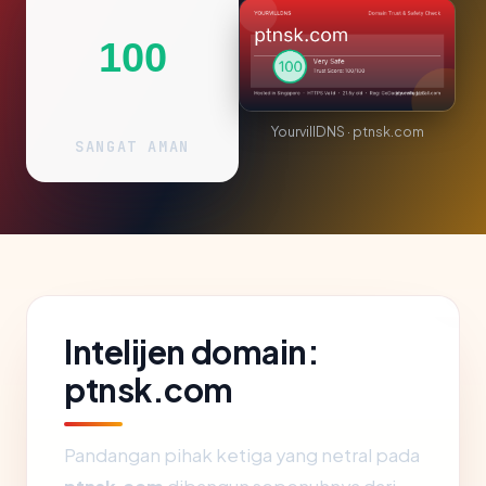
100
YourvillDNS · ptnsk.com
SANGAT AMAN
Intelijen domain:
ptnsk.com
Pandangan pihak ketiga yang netral pada