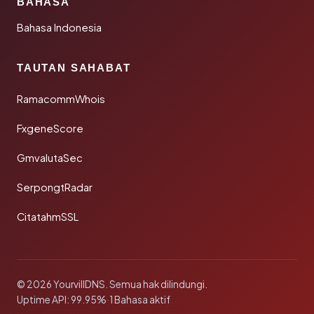
BAHASA
Bahasa Indonesia
TAUTAN SAHABAT
RamacommWhois
FxgeneScore
GmvalutaSec
SerpongtRadar
CitatahmSSL
© 2026 YourvillDNS. Semua hak dilindungi.
Uptime API: 99.95%
·
1 Bahasa aktif