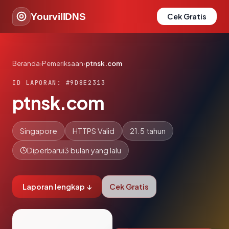
YourvillDNS
Cek Gratis
Beranda
›
Pemeriksaan
›
ptnsk.com
ID LAPORAN: #9D8E2313
ptnsk.com
Singapore
HTTPS Valid
21.5 tahun
Diperbarui
3 bulan yang lalu
Laporan lengkap ↓
Cek Gratis