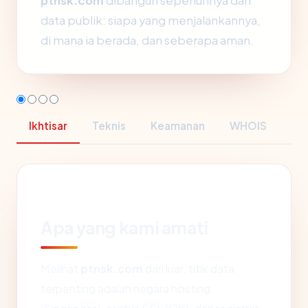
ptnsk.com
dibangun sepenuhnya dari
data publik: siapa yang menjalankannya,
di mana ia berada, dan seberapa aman.
Ikhtisar
Teknis
Keamanan
WHOIS
Apa yang kami amati
Melihat
ptnsk.com
dari luar, titik data
terpenting adalah negara hosting