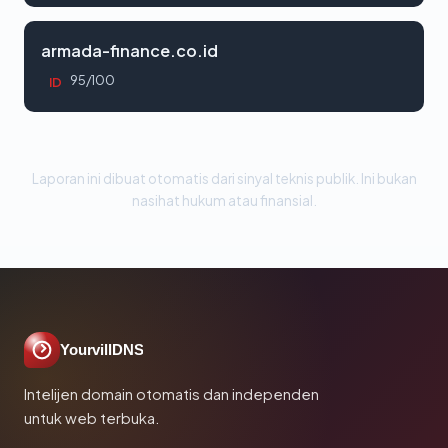
armada-finance.co.id
95/100
ID
Laporan ini dibuat otomatis dari sinyal teknis publik. Ini bukan
nasihat hukum atau finansial.
YourvillDNS
Intelijen domain otomatis dan independen
untuk web terbuka.