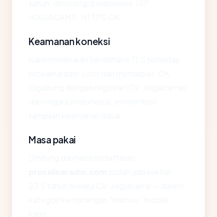
tahun, dihosting di Indonesia, ISP
JOGJACAMP, HTTPS OK.
Keamanan koneksi
Kami melakukan handshake TLS terhadap
prosalinaradio.com dan mendapat: OK.
Digabung dengan registrar (CV. Jogjacamp)
dan negara (Indonesia), ini memberi
tampilan keamanan dasar.
Masa pakai
Dihitung dari hari pendaftaran,
prosalinaradio.com
sudah ada sekitar
23.5 tahun melalui CV. Jogjacamp — dalam
kategori kematangan "mature" model
kami.