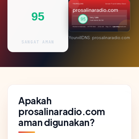
95
YourvillDNS · prosalinaradio.com
SANGAT AMAN
Apakah
prosalinaradio.com
aman digunakan?