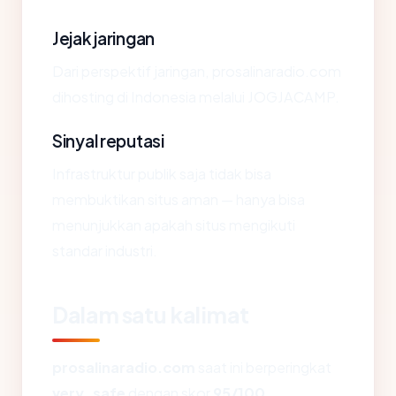
Jejak jaringan
Dari perspektif jaringan, prosalinaradio.com
dihosting di Indonesia melalui JOGJACAMP.
Sinyal reputasi
Infrastruktur publik saja tidak bisa
membuktikan situs aman — hanya bisa
menunjukkan apakah situs mengikuti
standar industri.
Dalam satu kalimat
prosalinaradio.com
saat ini berperingkat
very_safe
dengan skor
95/100
,