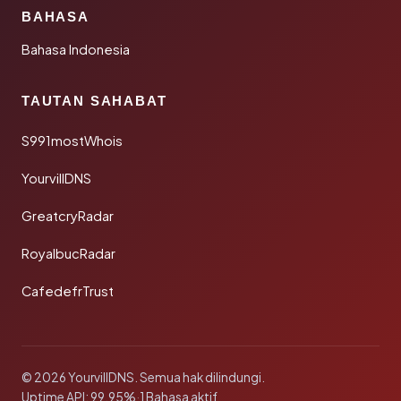
BAHASA
Bahasa Indonesia
TAUTAN SAHABAT
S991mostWhois
YourvillDNS
GreatcryRadar
RoyalbucRadar
CafedefrTrust
© 2026 YourvillDNS. Semua hak dilindungi.
Uptime API: 99.95%
·
1 Bahasa aktif