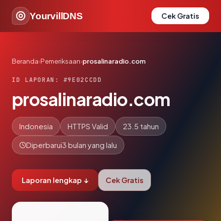
YourvillDNS
Cek Gratis
Beranda
›
Pemeriksaan
›
prosalinaradio.com
ID LAPORAN: #9E02CCDD
prosalinaradio.com
Indonesia
HTTPS Valid
23.5 tahun
Diperbarui
3 bulan yang lalu
Laporan lengkap ↓
Cek Gratis