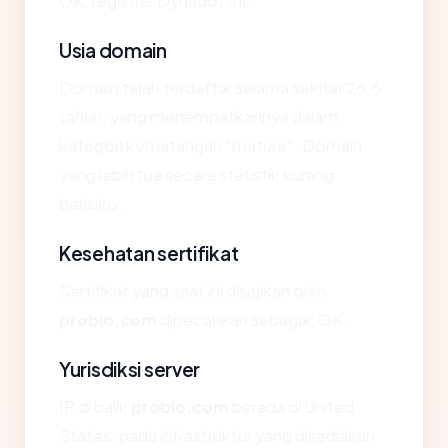
OK, registrar Dynadot Inc.
Usia domain
Domain telah terdaftar selama sekitar 26.6
tahun, yang menempatkannya dalam
kategori kematangan "mature". Domain
yang lebih tua secara statistik kurang
berisiko.
Kesehatan sertifikat
Sertifikat yang saat ini disajikan oleh
probio.com
dipecahkan sebagai: OK.
Yurisdiksi server
IP di balik
probio.com
berada di United
States, pada infrastruktur yang disediakan