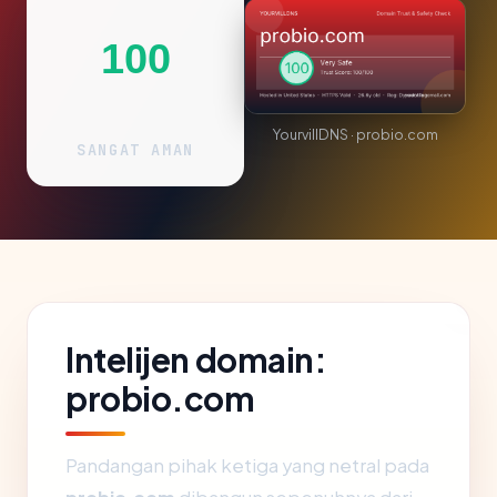
100
YourvillDNS · probio.com
SANGAT AMAN
Intelijen domain:
probio.com
Pandangan pihak ketiga yang netral pada