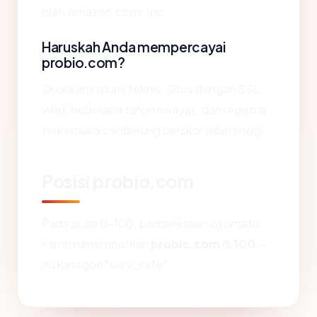
oleh Amazon.com, Inc..
Haruskah Anda mempercayai
probio.com?
Skor kami murni teknis. Situs dengan SSL
valid, beberapa tahun riwayat, dan registrar
terkemuka cenderung berskor lebih tinggi.
Posisi probio.com
Pada skala 0-100, pemeriksaan otomatis
kami menempatkan
probio.com
di
100
—
itu kategori "very_safe".