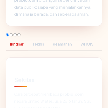
probio.com
dibangun sepenuhnya dari
data publik: siapa yang menjalankannya,
di mana ia berada, dan seberapa aman.
Ikhtisar
Teknis
Keamanan
WHOIS
Sekilas
Cara tercepat membaca
probio.com
:
negara United States, usia 26.6 tahun, SSL