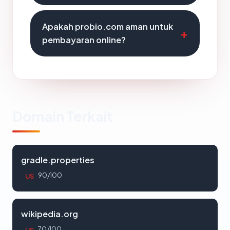
Apakah probio.com aman untuk
pembayaran online?
Domain Terkait
gradle.properties
90/100
US
wikipedia.org
70/100