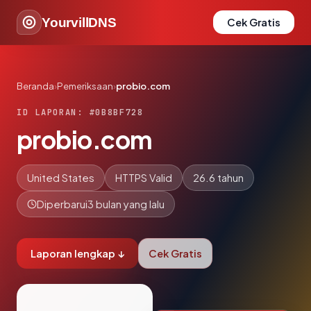
YourvillDNS
Cek Gratis
Beranda
›
Pemeriksaan
›
probio.com
ID LAPORAN: #0B8BF728
probio.com
United States
HTTPS Valid
26.6 tahun
Diperbarui
3 bulan yang lalu
Laporan lengkap ↓
Cek Gratis