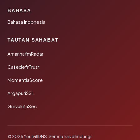
BAHASA
Bahasa Indonesia
TAUTAN SAHABAT
AmannafmRadar
CafedefrTrust
MomentiaScore
ArgapuriSSL
GmvalutaSec
© 2026 YourvillDNS. Semua hak dilindungi.