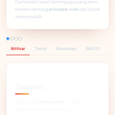
Gambaran cepat tentang apa yang kami
ketahui tentang
privialaw.com
dari sinyal
teknis publik.
Ikhtisar
Teknis
Keamanan
WHOIS
Snapshot
Snapshot
privialaw.com
: 1.1 tahun,
dihosting di United States, ISP