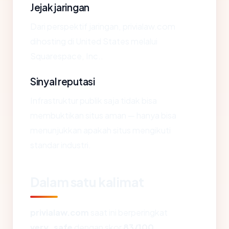
Jejak jaringan
Dari perspektif jaringan, privialaw.com
dihosting di United States melalui
Squarespace, Inc..
Sinyal reputasi
Infrastruktur publik saja tidak bisa
membuktikan situs aman — hanya bisa
menunjukkan apakah situs mengikuti
standar industri.
Dalam satu kalimat
privialaw.com
saat ini berperingkat
very_safe
dengan skor
83/100
,