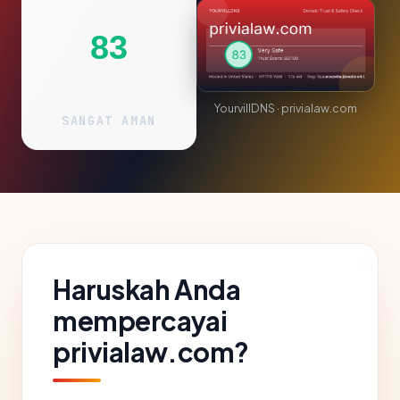
83
YourvillDNS · privialaw.com
SANGAT AMAN
Haruskah Anda
mempercayai
privialaw.com?