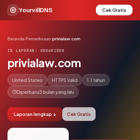
YourvillDNS
Cek Gratis
Beranda
›
Pemeriksaan
›
privialaw.com
ID LAPORAN: #8B6018D8
privialaw.com
United States
HTTPS Valid
1.1 tahun
Diperbarui
3 bulan yang lalu
Laporan lengkap ↓
Cek Gratis