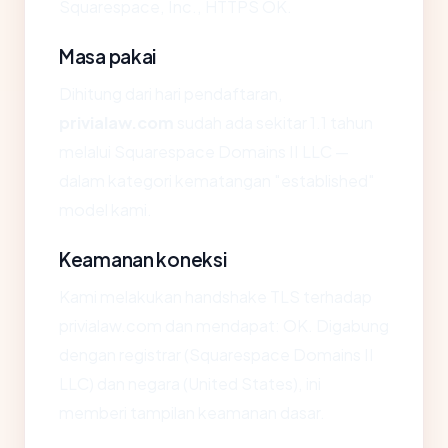
Squarespace, Inc., HTTPS OK.
Masa pakai
Dihitung dari hari pendaftaran,
privialaw.com
sudah ada sekitar 1.1 tahun
melalui Squarespace Domains II LLC —
dalam kategori kematangan "established"
model kami.
Keamanan koneksi
Kami melakukan handshake TLS terhadap
privialaw.com dan mendapat: OK. Digabung
dengan registrar (Squarespace Domains II
LLC) dan negara (United States), ini
memberi tampilan keamanan dasar.