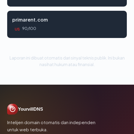
primarent.com
90/100
US
Laporan ini dibuat otomatis dari sinyal teknis publik. Ini bukan
nasihat hukum atau finansial.
YourvillDNS
Intelijen domain otomatis dan independen
untuk web terbuka.