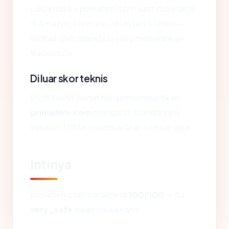
Lalu lintas ke primafilm.com saat ini berakhir
di Amazon.com, Inc. di United States —
terlihat oleh siapa pun yang menjalankan
traceroute.
Di luar skor teknis
Profil teknis bersih hanya membuktikan
primafilm.com
mengikuti standar pipa
industri. TIDAK membuktikan konten jujur.
Intinya
primafilm.com berakhir di
100/100
— itu
very_safe
dalam skala kami.