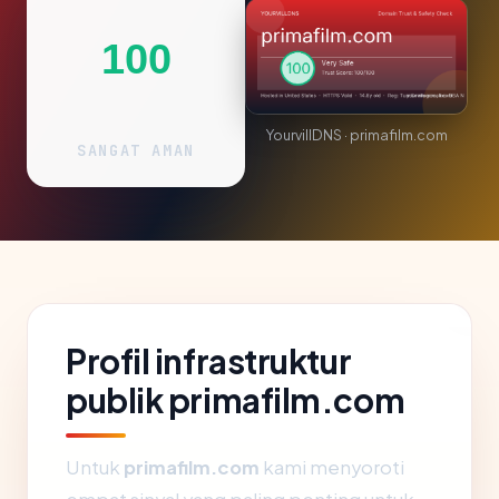
100
YourvillDNS · primafilm.com
SANGAT AMAN
Profil infrastruktur
publik primafilm.com
Untuk
primafilm.com
kami menyoroti