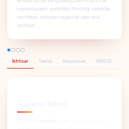
empat sinyal yang paling penting untuk
kepercayaan: yurisdiksi hosting, validitas
sertifikat, reputasi registrar, dan usia
domain.
Ikhtisar
Teknis
Keamanan
WHOIS
Tinjauan Teknis
Domain
primafilm.com
dapat dijangkau