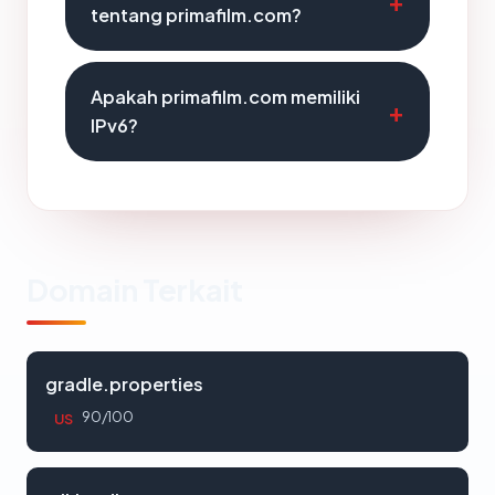
tentang primafilm.com?
Apakah primafilm.com memiliki
IPv6?
Domain Terkait
gradle.properties
90/100
US