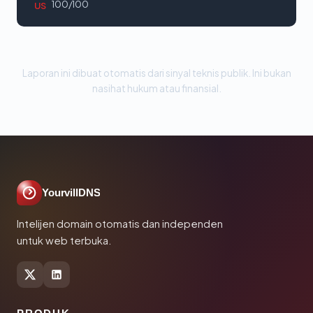
100/100
US
Laporan ini dibuat otomatis dari sinyal teknis publik. Ini bukan
nasihat hukum atau finansial.
YourvillDNS
Intelijen domain otomatis dan independen
untuk web terbuka.