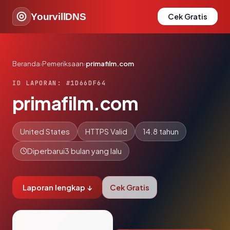
YourvillDNS
Cek Gratis
Beranda
›
Pemeriksaan
›
primafilm.com
ID LAPORAN: #1D66DF64
primafilm.com
United States
HTTPS Valid
14.8 tahun
Diperbarui
3 bulan yang lalu
Laporan lengkap ↓
Cek Gratis