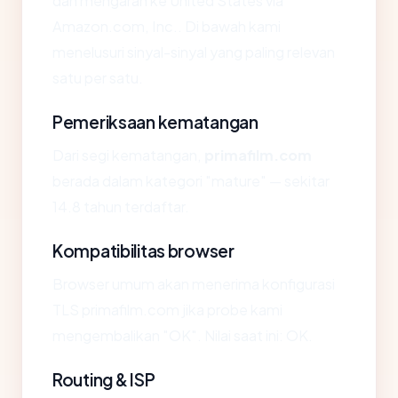
dan mengarah ke United States via
Amazon.com, Inc.. Di bawah kami
menelusuri sinyal-sinyal yang paling relevan
satu per satu.
Pemeriksaan kematangan
Dari segi kematangan,
primafilm.com
berada dalam kategori "mature" — sekitar
14.8 tahun terdaftar.
Kompatibilitas browser
Browser umum akan menerima konfigurasi
TLS primafilm.com jika probe kami
mengembalikan "OK". Nilai saat ini: OK.
Routing & ISP