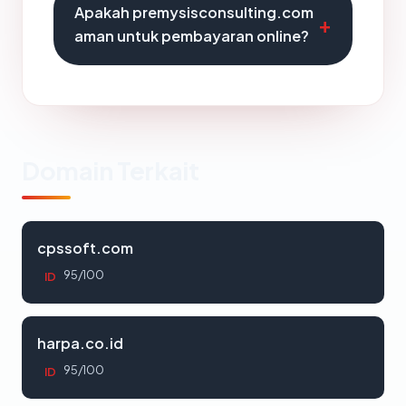
Apakah premysisconsulting.com
aman untuk pembayaran online?
Domain Terkait
cpssoft.com
95/100
ID
harpa.co.id
95/100
ID