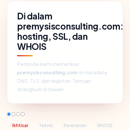
Di dalam
premysisconsulting.com:
hosting, SSL, dan
WHOIS
Pemindai kami memeriksa
premysisconsulting.com
di metadata
DNS, TLS, dan registrar. Temuan
dirangkum di bawah.
Ikhtisar
Teknis
Keamanan
WHOIS