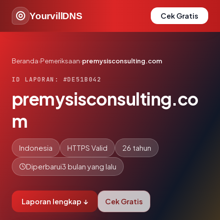
YourvillDNS
Cek Gratis
Beranda
›
Pemeriksaan
›
premysisconsulting.com
ID LAPORAN: #DE51B042
premysisconsulting.co
m
Indonesia
HTTPS Valid
26 tahun
Diperbarui
3 bulan yang lalu
Laporan lengkap ↓
Cek Gratis