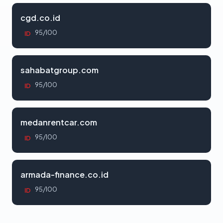
cgd.co.id
95/100
ID
sahabatgroup.com
95/100
ID
medanrentcar.com
95/100
ID
armada-finance.co.id
95/100
ID