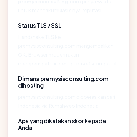
premysisconsulting.com
punya waktu
untuk mengakumulasi sinyal reputasi.
Status TLS / SSL
Handshake TLS ke
premysisconsulting.com mengembalikan:
OK. Browser modern akan
memperingatkan pengguna ketika ini gagal.
Di mana premysisconsulting.com
dihosting
premysisconsulting.com dioperasikan dari
Indonesia via Rumahweb Indonesia.
Apa yang dikatakan skor kepada
Anda