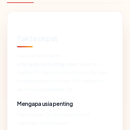
Fakta cepat
Sebelum mendalam:
premysisconsulting.com
terdaftar
melalui CV. Rumahweb Indonesia dan saat
ini dihosting di Indonesia. SSL pada host
apex mengembalikan: OK.
Mengapa usia penting
Rekam jejak 26 tahun bukan bukti
legitimasi, tetapi berarti