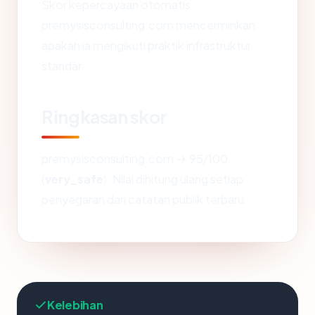
Skor kepercayaan otomatis
premysisconsulting.com mencerminkan
apakah ia mengikuti praktik infrastruktur
standar.
Ringkasan skor
premysisconsulting.com → 95/100
(
very_safe
). Nilai dihitung ulang setiap
penyegaran dari catatan publik terbaru.
Kelebihan