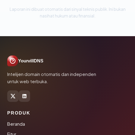
Laporan ini dibuat otomatis dari sinyal teknis publik. Ini bukan
nasihat hukum atau finansial.
YourvillDNS
Intelijen domain otomatis dan independen
untuk web terbuka.
PRODUK
Beranda
Fitur