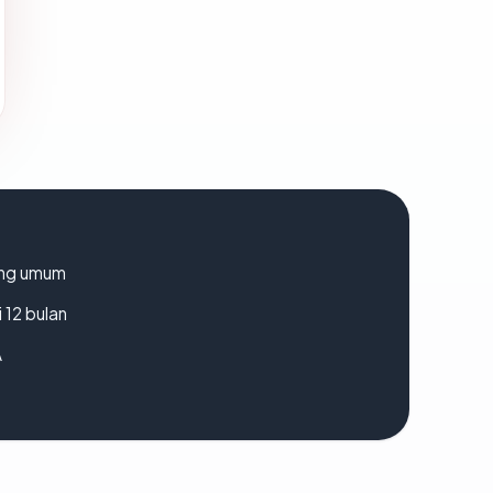
rang umum
 12 bulan
A