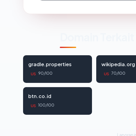
Domain Terkait
gradle.properties
wikipedia.org
90/100
70/100
US
US
btn.co.id
100/100
US
Laporan in