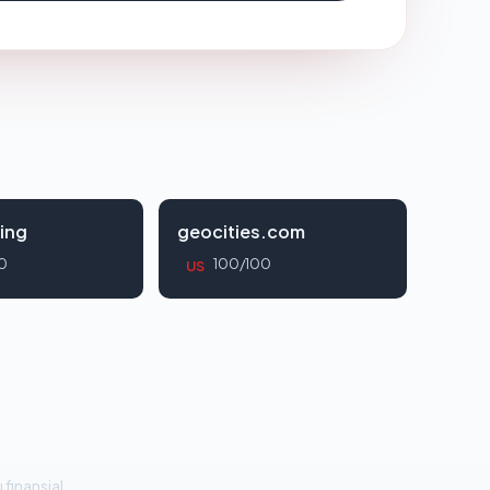
ing
geocities.com
0
100/100
US
 finansial.