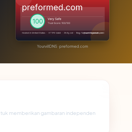
YourvillDNS · preformed.com
untuk memberikan gambaran independen