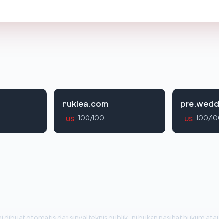
nuklea.com
pre.wedd
100/100
100/10
US
US
i dibuat otomatis dari sinyal teknis publik. Ini bukan nasihat hukum atau