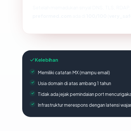
Setelah memadukan sinyal DNS, TLS, RDAP, 
preformed.com
ada di
100/100
(
very_saf
Kelebihan
Memiliki catatan MX (mampu email)
Usia domain di atas ambang 1 tahun
Tidak ada jejak pemindaian port mencurigak
Infrastruktur merespons dengan latensi waja