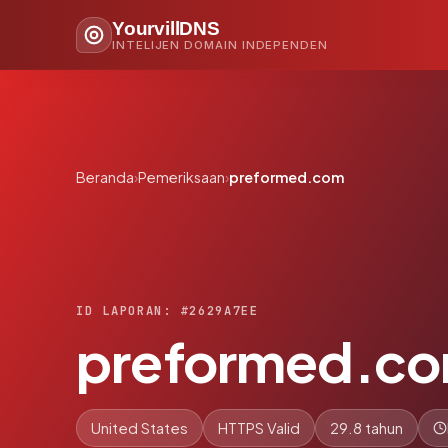
YourvillDNS
INTELIJEN DOMAIN INDEPENDEN
Beranda
›
Pemeriksaan
›
preformed.com
ID LAPORAN: #2629A7EE
preformed.c
United States
HTTPS Valid
29.8 tahun