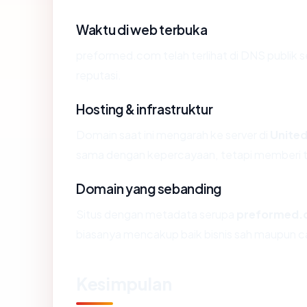
Waktu di web terbuka
preformed.com telah terlihat di DNS publik s
reputasi.
Hosting & infrastruktur
Domain saat ini mengarah ke server di
United
sama dengan kepercayaan, tetapi memberi ta
Domain yang sebanding
Situs dengan metadata serupa
preformed
biasanya mencakup baik bisnis sah maupun c
Kesimpulan