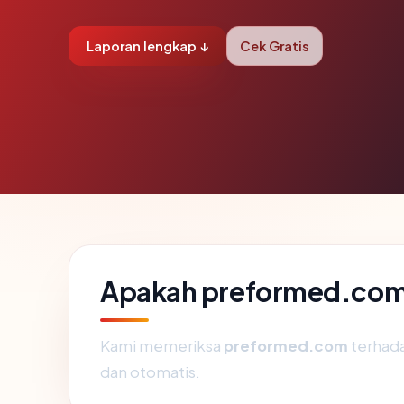
Laporan lengkap ↓
Cek Gratis
Apakah preformed.com
Kami memeriksa
preformed.com
terhad
dan otomatis.