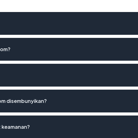
com?
om disembunyikan?
st keamanan?