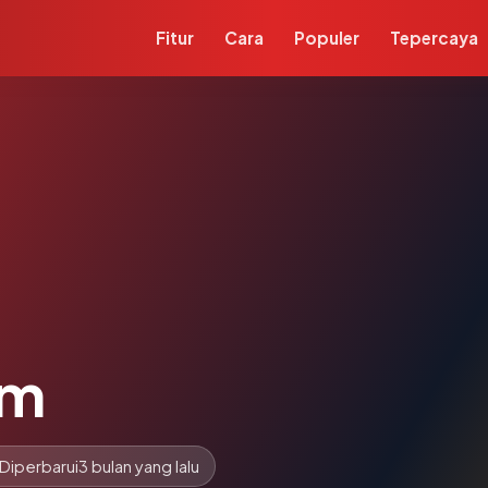
Fitur
Cara
Populer
Tepercaya
om
Diperbarui
3 bulan yang lalu