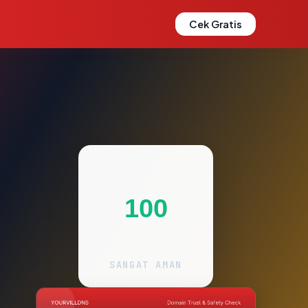
Cek Gratis
100
SANGAT AMAN