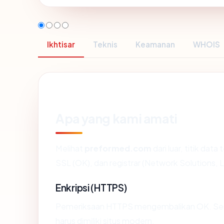
Ikhtisar
Teknis
Keamanan
WHOIS
Apa yang kami amati
Melihat
preformed.com
dari luar, titik dat
SSL (OK), dan registrar (Network Solutions, 
Enkripsi (HTTPS)
Pemeriksaan HTTPS mengembalikan OK. Serti
harus dimiliki situs modern.