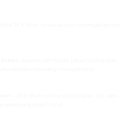
ekitar 29.8 tahun. Itu cukup untuk meninggalkan jejak
 States
, disajikan oleh Involta. Lokasi hosting tidak
hu yurisdiksi mana yang menangani data.
.com
— 29.8 tahun, hosting United States, SSL valid —
angkang yang diganti merek.