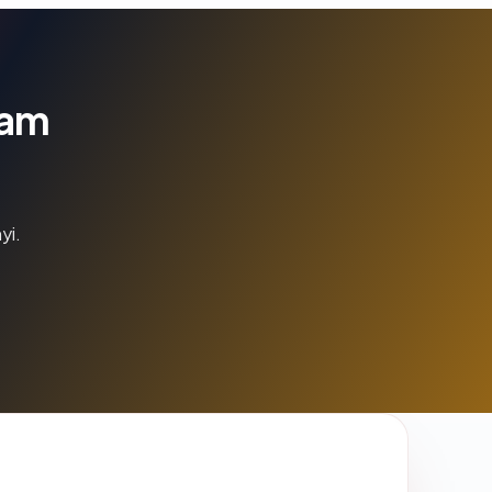
lam
yi.