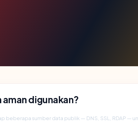
 aman digunakan?
ap beberapa sumber data publik — DNS, SSL, RDAP — 