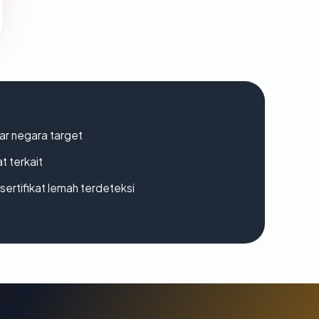
uar negara target
t terkait
ertifikat lemah terdeteksi