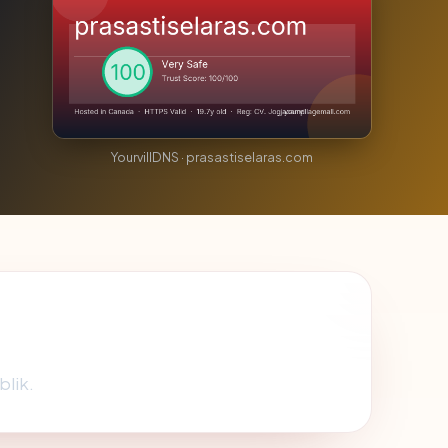
YourvillDNS · prasastiselaras.com
blik.