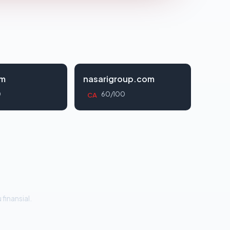
om
nasarigroup.com
0
60/100
CA
 finansial.