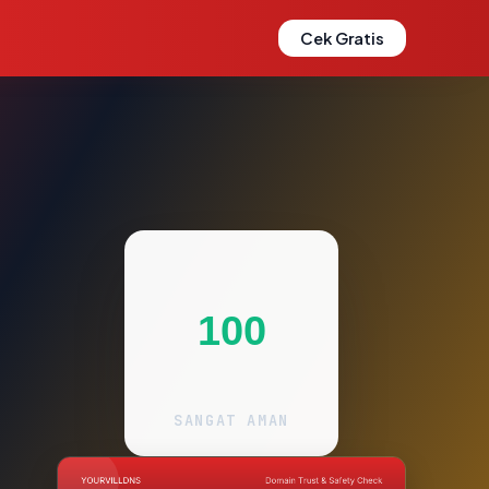
Cek Gratis
100
SANGAT AMAN