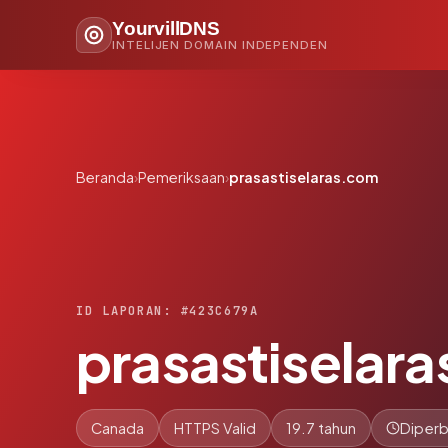
YourvillDNS
INTELIJEN DOMAIN INDEPENDEN
Beranda
›
Pemeriksaan
›
prasastiselaras.com
ID LAPORAN: #423C679A
prasastiselar
Canada
HTTPS Valid
19.7 tahun
Diperb