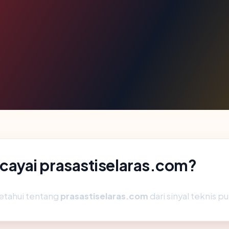
ayai prasastiselaras.com?
etahui tentang
prasastiselaras.com
dari sinyal teknis pu