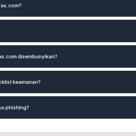
aras.com?
ras.com disembunyikan?
cklist keamanan?
us phishing?