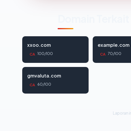
Domain Terkait
xxoo.com
example.com
100/100
70/100
CA
CA
gmvaluta.com
60/100
CA
Laporan in