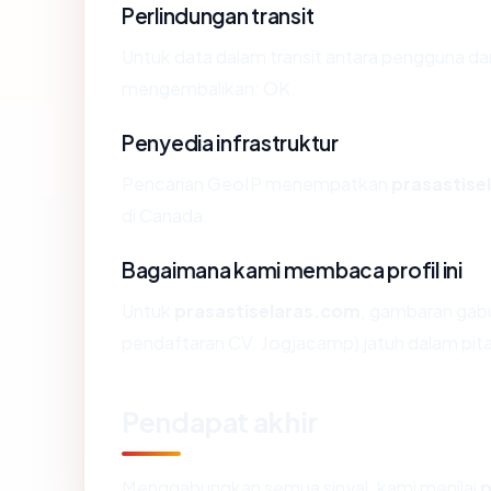
Perlindungan transit
Untuk data dalam transit antara pengguna da
mengembalikan: OK.
Penyedia infrastruktur
Pencarian GeoIP menempatkan
prasastise
di Canada.
Bagaimana kami membaca profil ini
Untuk
prasastiselaras.com
, gambaran gabu
pendaftaran CV. Jogjacamp) jatuh dalam pita
Pendapat akhir
Menggabungkan semua sinyal, kami menilai
p