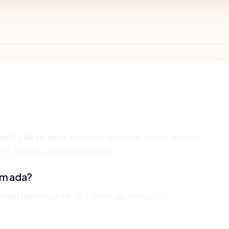
astiselaras.com
, kami mengekstrak empat anchor:
19.7 tahun, status enkripsi OK.
om ada?
daftarkan sekitar 19.7 tahun lalu melalui CV.