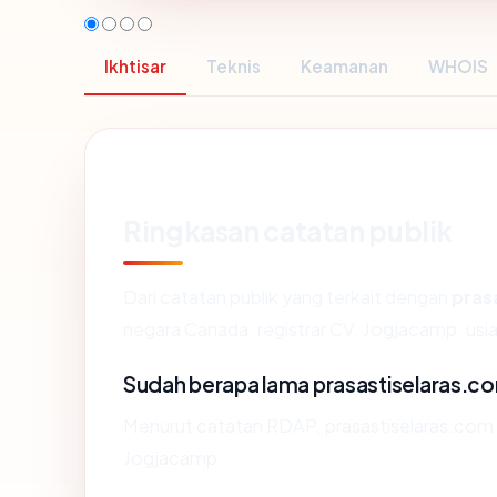
Ikhtisar
Teknis
Keamanan
WHOIS
Ringkasan catatan publik
Dari catatan publik yang terkait dengan
pras
negara Canada, registrar CV. Jogjacamp, usia 
Sudah berapa lama prasastiselaras.c
Menurut catatan RDAP, prasastiselaras.com di
Jogjacamp.