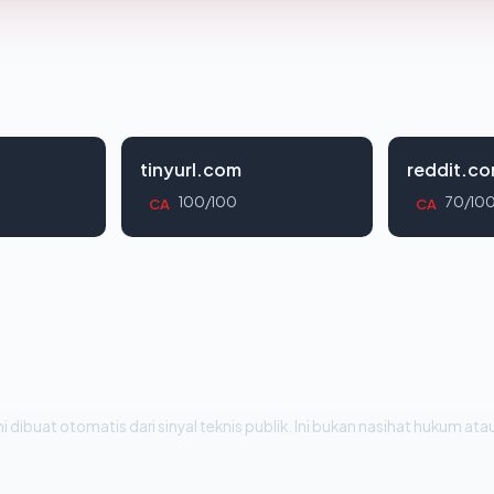
tinyurl.com
reddit.c
100/100
70/10
CA
CA
i dibuat otomatis dari sinyal teknis publik. Ini bukan nasihat hukum atau