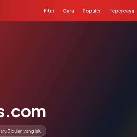
Fitur
Cara
Populer
Tepercaya
as.com
arui
3 bulan yang lalu