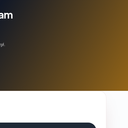
lam
yi.