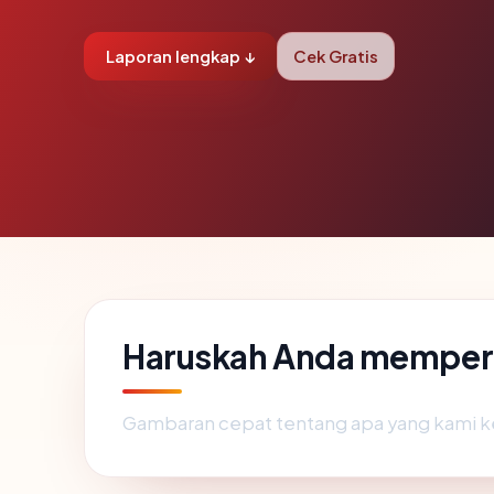
Laporan lengkap ↓
Cek Gratis
Haruskah Anda memperc
Gambaran cepat tentang apa yang kami k