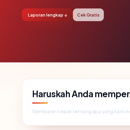
Laporan lengkap ↓
Cek Gratis
Haruskah Anda memper
Gambaran cepat tentang apa yang kami k