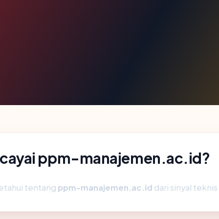
cayai ppm-manajemen.ac.id?
etahui tentang
ppm-manajemen.ac.id
dari sinyal teknis