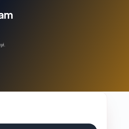
lam
yi.