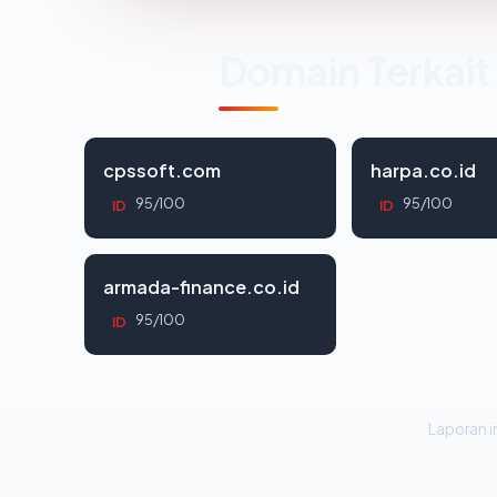
Domain Terkait
cpssoft.com
harpa.co.id
95/100
95/100
ID
ID
armada-finance.co.id
95/100
ID
Laporan in