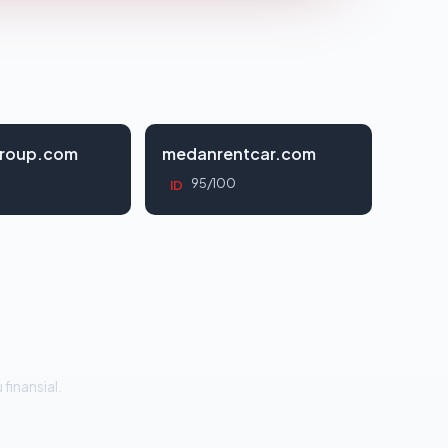
roup.com
medanrentcar.com
95/100
ID
 finansial.