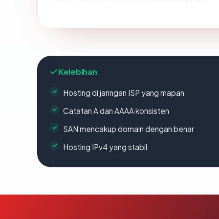
Kelebihan
Hosting di jaringan ISP yang mapan
Catatan A dan AAAA konsisten
SAN mencakup domain dengan benar
Hosting IPv4 yang stabil