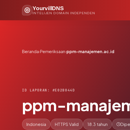
YourvillDNS
INTELIJEN DOMAIN INDEPENDEN
Beranda
›
Pemeriksaan
›
ppm-manajemen.ac.id
ID LAPORAN: #E02B044D
ppm-manajem
Indonesia
HTTPS Valid
18.3 tahun
Dipe