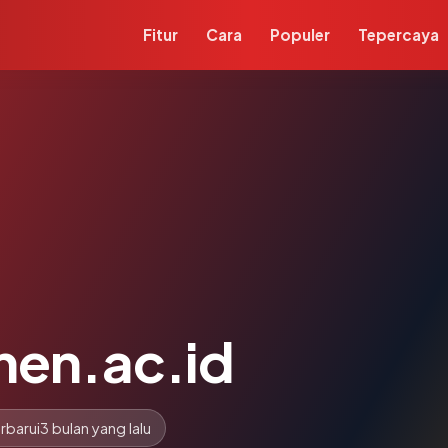
Fitur
Cara
Populer
Tepercaya
en.ac.id
rbarui
3 bulan yang lalu