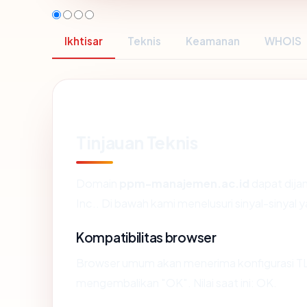
Ikhtisar
Teknis
Keamanan
WHOIS
Tinjauan Teknis
Domain
ppm-manajemen.ac.id
dapat dija
Inc.. Di bawah kami menelusuri sinyal-sinyal y
Kompatibilitas browser
Browser umum akan menerima konfigurasi T
mengembalikan "OK". Nilai saat ini: OK.