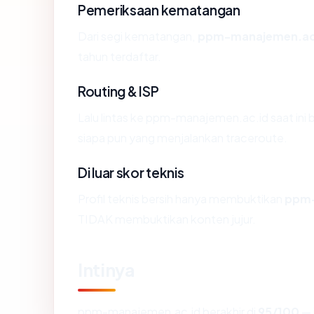
Pemeriksaan kematangan
Dari segi kematangan,
ppm-manajemen.ac
tahun terdaftar.
Routing & ISP
Lalu lintas ke ppm-manajemen.ac.id saat ini b
siapa pun yang menjalankan traceroute.
Di luar skor teknis
Profil teknis bersih hanya membuktikan
ppm-
TIDAK membuktikan konten jujur.
Intinya
ppm-manajemen.ac.id berakhir di
95/100
— 