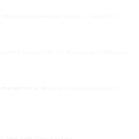
.id
berada dalam kategori "mature" — sekitar 18.3
erakhir di Amazon.com, Inc. di Indonesia — terlihat oleh
manajemen.ac.id
mengikuti standar pipa industri.
itu
very_safe
dalam skala kami.