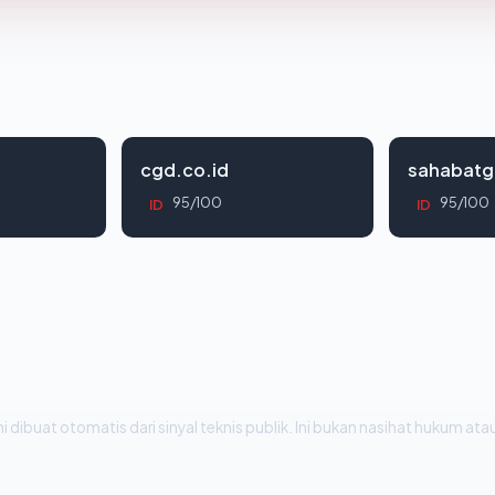
cgd.co.id
sahabatg
95/100
95/100
ID
ID
i dibuat otomatis dari sinyal teknis publik. Ini bukan nasihat hukum atau