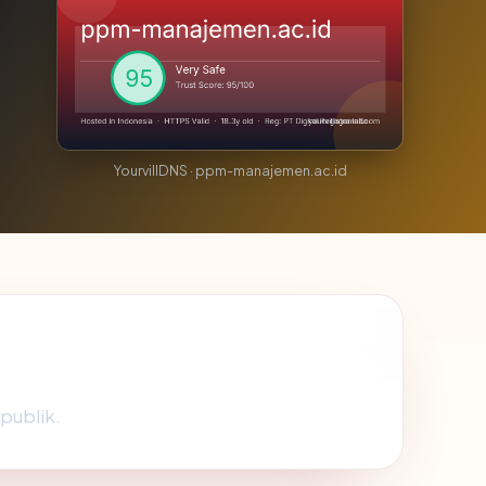
YourvillDNS · ppm-manajemen.ac.id
 publik.