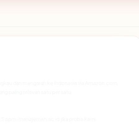
ngkau dan mengarah ke Indonesia via Amazon.com,
ang paling relevan satu per satu.
LS ppm-manajemen.ac.id jika probe kami