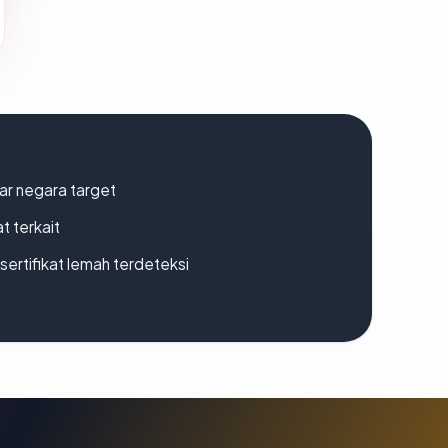
uar negara target
t terkait
ertifikat lemah terdeteksi