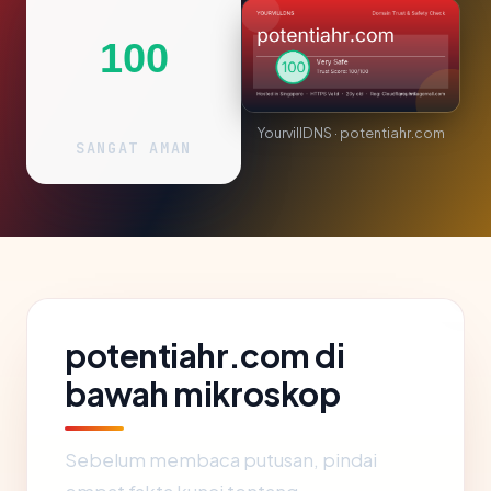
100
YourvillDNS · potentiahr.com
SANGAT AMAN
potentiahr.com di
bawah mikroskop
Sebelum membaca putusan, pindai