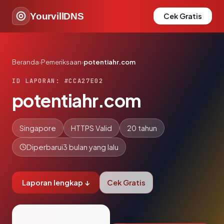
YourvillDNS
Cek Gratis
Beranda
›
Pemeriksaan
›
potentiahr.com
ID LAPORAN: #CCA27E02
potentiahr.com
Singapore
HTTPS Valid
20 tahun
Diperbarui
3 bulan yang lalu
Laporan lengkap ↓
Cek Gratis