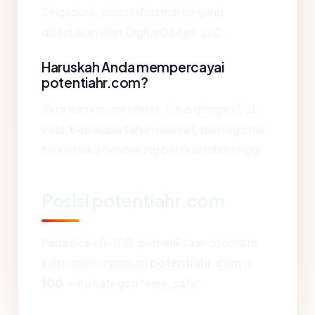
Singapore, pada infrastruktur yang
disediakan oleh DigitalOcean, LLC.
Haruskah Anda mempercayai
potentiahr.com?
Skor kami murni teknis. Situs dengan SSL
valid, beberapa tahun riwayat, dan registrar
terkemuka cenderung berskor lebih tinggi.
Posisi potentiahr.com
Pada skala 0-100, pemeriksaan otomatis
kami menempatkan
potentiahr.com
di
100
— itu kategori "very_safe".