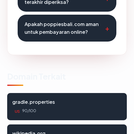
terakhir diperiksa?
Apakah poppiesbali.com aman
untuk pembayaran online?
Domain Terkait
gradle.properties
90/100
US
wikipedia.org