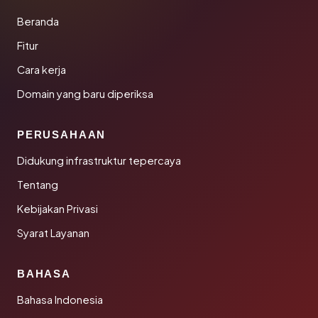
Beranda
Fitur
Cara kerja
Domain yang baru diperiksa
PERUSAHAAN
Didukung infrastruktur tepercaya
Tentang
Kebijakan Privasi
Syarat Layanan
BAHASA
Bahasa Indonesia