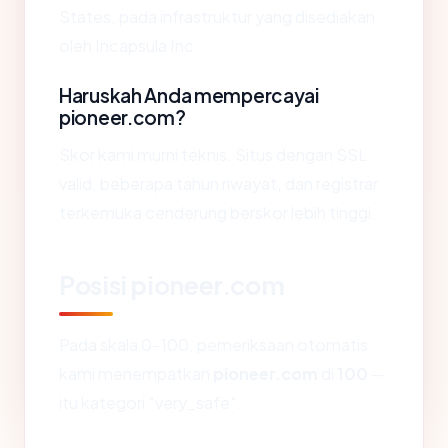
States, pada infrastruktur yang disediakan
oleh Incapsula Inc.
Haruskah Anda mempercayai
pioneer.com?
Skor kami murni teknis. Situs dengan SSL
valid, beberapa tahun riwayat, dan registrar
terkemuka cenderung berskor lebih tinggi.
Posisi pioneer.com
Pada skala 0-100, pemeriksaan otomatis
kami menempatkan
pioneer.com
di
100
—
itu kategori "very_safe".