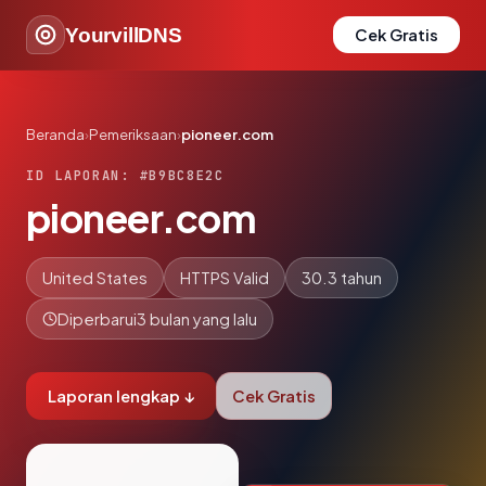
YourvillDNS
Cek Gratis
Beranda
›
Pemeriksaan
›
pioneer.com
ID LAPORAN: #B9BC8E2C
pioneer.com
United States
HTTPS Valid
30.3 tahun
Diperbarui
3 bulan yang lalu
Laporan lengkap ↓
Cek Gratis