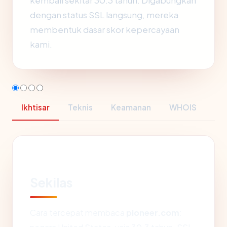
kembali sekitar 30.3 tahun. Digabungkan
dengan status SSL langsung, mereka
membentuk dasar skor kepercayaan
kami.
Ikhtisar
Teknis
Keamanan
WHOIS
Sekilas
Cara tercepat membaca
pioneer.com
: