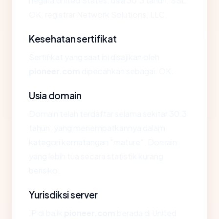
negara United States, usia 30.3 tahun, SSL
OK, registrar Network Solutions, LLC.
Kesehatan sertifikat
Sertifikat yang saat ini disajikan oleh
pioneer.com
dipecahkan sebagai: OK.
Usia domain
Domain telah terdaftar selama sekitar 30.3
tahun, yang menempatkannya dalam
kategori kematangan "mature". Domain
yang lebih tua secara statistik kurang
berisiko.
Yurisdiksi server
IP di balik
pioneer.com
berada di United