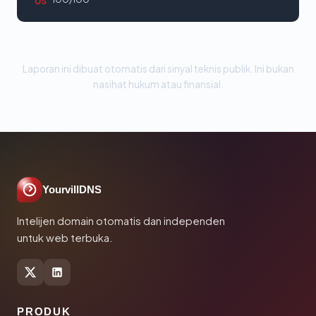
US
Laporan ini dibuat otomatis dari sinyal teknis publik. Ini bukan
nasihat hukum atau finansial.
YourvillDNS
Intelijen domain otomatis dan independen
untuk web terbuka.
PRODUK