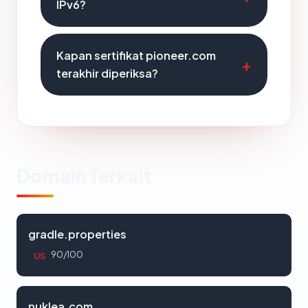
IPv6?
Kapan sertifikat pioneer.com
terakhir diperiksa?
Domain Terkait
gradle.properties
90/100
US
nuklea.com